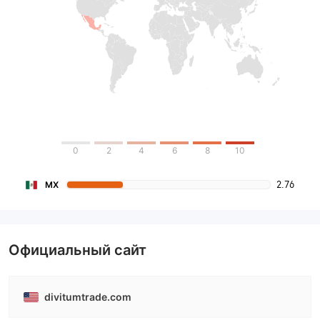
0
2
4
6
8
10
2.76
MX
Официальный сайт
divitumtrade.com