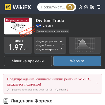
4
2
5
3
6
4
Divitum Trade
Не регулируется
7
5
2-5 лет
Подозрительная лицензия
0
8
6
Регион деятельности подозрителен
Рейтинг
Индекс регулирования
4.78
Высокие потенциальные риски
1
.
9
7
Индекс бизнеса
5.31
/10
Индекс контроля рисков
2.62
2
8
Машина времени
Website
3
9
4
Предупреждение: слишком низкий рейтинг WikiFX,
5
держитесь подальше!
Прошлое тестирование 2026-08-08
Риски
2
6
Лицензия Форекс
7