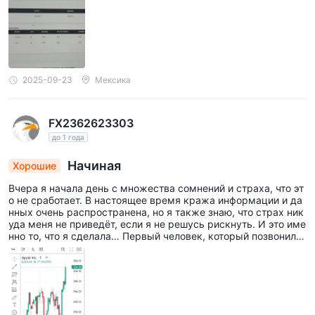
рейтингами. Рекомендую для тех, кто хочет начать просто и
понятно.
2025-09-23
Мексика
FX2362623303
до 1 года
Начиная
Хорошие
Вчера я начала день с множества сомнений и страха, что эт
о не сработает. В настоящее время кража информации и да
нных очень распространена, но я также знаю, что страх ник
уда меня не приведёт, если я не решусь рискнуть. И это име
нно то, что я сделала… Первый человек, который позвонил м
не для регистрации, подробно всё объяснил и развеял мои с
омнения — он был очень терпелив. Затем мне позвонил мой
консультант, который объяснил, как работает покупка и про
дажа на рынке, а также некоторые понятия, которые мне бы
ли неизвестны. С вчерашнего дня моя прибыль составляет о
коло 12% от вложенной суммы. Меня удивила скорость, с ко