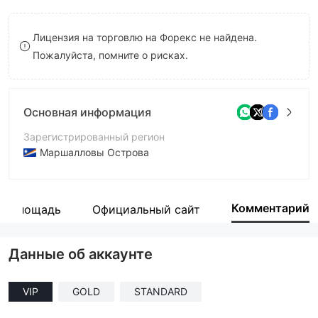
8
Лицензия на торговлю на Форекс не найдена.
9
Пожалуйста, помните о рисках.
Основная информация
Зарегистрированный регион
Маршалловы Острова
Период эксплуатации
2-5 лет
Комментарий
ая площадь
Официальный сайт
Компания
InnovateCorp Ltd
Данные об аккаунте
VIP
GOLD
STANDARD