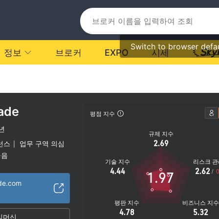
Switch to browser defa
정보
브로커
EXPO
시세
ade
평점 지수
5년
규제 지수
2.69
선스
업무 구역 의심
|
높음
기술 지수
리스크 관
4.44
2.62
/
0
1.97
ade.com
평판 지수
비즈니스 지
4.78
5.32
임머신