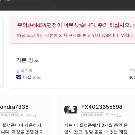
주의:WikiFX평점이 너무 낮습니다, 주의 하십시오.
2
해당 브로커는 유효한 외환 규제를 받고 있지 않습니다. 위험에
기본 정보
등록지역
고
마샬 군도
su
운영 기간
회
2-5년
ht
회사 전체 이름
회
londra7338
FX4023655598
InnovateCorp Ltd
멕시코
멕시코
증 되지 않음
인증 되지 않음
한 플랫폼이며 사용하기
저는 이 플랫폼에서 8개월 동안 운
니다. 계정을 운영한 지
영해 왔고, 정말 믿을 수 있는 계정