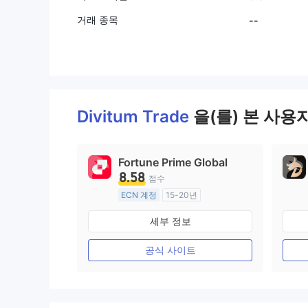
거래 종목
--
Divitum Trade
을(를) 본 사용
Fortune Prime Global
8.58
점수
ECN 계정
15-20년
호주 규제
세부 정보
외환 거래 라이선스 (MM)
마스터 레이블 MT4
공식 사이트