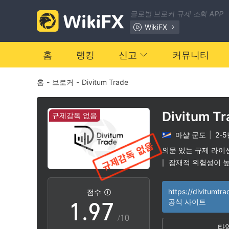
2
0
글로벌 브로커 규제 조회 APP
3
1
WikiFX
4
2
홈
랭킹
신고
커뮤니티
홈
-
브로커
-
Divitum Trade
5
3
6
4
Divitum Tr
규제감독 없음
마샬 군도
|
2-
7
5
의문 있는 규제 라이
잠재적 위험성이 
|
0
8
6
https://divitumtr
점수
1
.
9
7
공식 사이트
/10
타