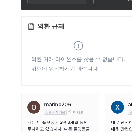
2
8
3
9
외환 규제
4
5
외환 거래 라이선스를 찾을 수 없습니다.
위험에 유의하시기 바랍니다.
6
7
8
marino706
a
멕시코
인증 되지 않음
인
9
저는 이 플랫폼에 2년 3개월 동안
매우 안전
투자하고 있습니다. 다른 플랫폼들
매우 간편합