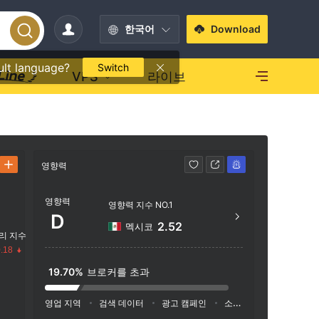
한국어
Download
ult language?
Switch
VPS
라이브
영향력
연락처
영향력
https
영향력 지수 NO.1
D
Trust 
2.52
멕시코
리 지수
ad, Aje
.18
lands
19.70%
브로커를 초과
수
영업 지역
검색 데이터
광고 캠페인
소셜 미디어 지수