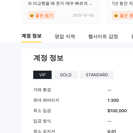
과 비교했을 때 돈이 매우 빠르게 나
1년 동안 
오고, 상담원들도 많은 도움을 줍니
습니다. 출
좋은 평가
좋은 
2025-10-08
다. 제가 투자해본 플랫폼 중 최고
계정에 매우
중 하나라고 생각합니다. 처음에 25
0달러로 시작했는데 좋은 수익을 얻
계정 정보
영업 지역
웹사이트 감정
고 있습니다.
계정 정보
VIP
GOLD
STANDARD
거래 환경
--
최대 레버리지
1:300
최소 입금
$100,000
입금 방식
--
최소 포지션
0.01