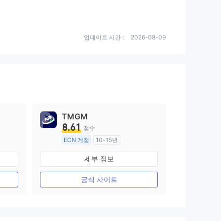
업데이트 시간：
2026-08-09
TMGM
8.61
점수
ECN 계정
10-15년
호주 규제
세부 정보
외환 거래 라이선스 (MM)
마스터 레이블 MT4
공식 사이트