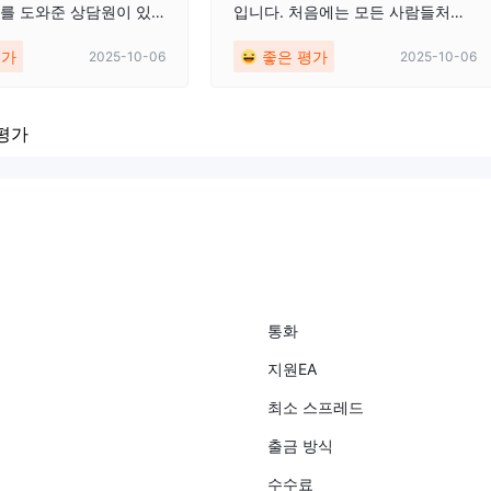
저를 도와준 상담원이 있
입니다. 처음에는 모든 사람들처럼
금과 관리가 간편하며 제
작동하지 않을까 두려웠지만, 매우
평가
좋은 평가
2025-10-06
2025-10-06
 만족합니다.
좋은 결과를 제공해 주었습니다. 제
수익을 통해 어떤 긴급 상황도 해결
할 수 있고, 필요할 때 언제든지 돈
평가
을 인출할 수 있는 가능성을 제공해
주기 때문에 불편함이 없습니다. 이
페이지를 강력히 추천합니다, 정말
로 믿어보세요.
통화
지원EA
최소 스프레드
출금 방식
수수료