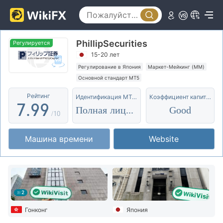
2
4
4
3
5
5
PhillipSecurities
4
6
6
Регулируется
15-20 лет
5
7
7
Регулирование в Япония
Маркет-Мейкинг (MM)
Основной стандарт MT5
6
8
8
Рейтинг
Идентификация MT4/5
Коэффициент капитала
7
.
9
9
Полная лицензия
Good
/10
8
Машина времени
Website
9
2
Гонконг
Япония