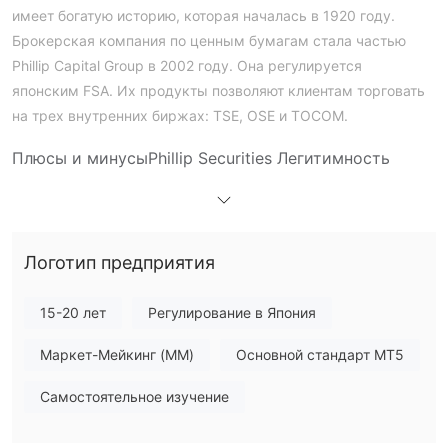
имеет богатую историю, которая началась в 1920 году.
Брокерская компания по ценным бумагам стала частью
Phillip Capital Group в 2002 году. Она регулируется
японским FSA. Их продукты позволяют клиентам торговать
на трех внутренних биржах: TSE, OSE и TOCOM.
Плюсы и минусы
Phillip Securities Легитимность
Да, Phillip Securities регулируется Финансовым агентством
(FSA). Оно имеет лицензию на розничную торговлю валютой
с номером 関東財務局長（金商）第127号.
Логотип предприятия
Продукты и услуги
три внутренние биржи
Phillip Securities предлагает
15-20 лет
Регулирование в Япония
(TSE, OSE и TOCOM) и зарубежные биржи
(CME, ICE
Маркет-Мейкинг (MM)
Основной стандарт MT5
и SGX
ETF и маржинальную торговлю
),
.
Кроме того, она также предлагает связанные услуги,
Самостоятельное изучение
консультации по инвестициям, услуги
включая
доверительного управления, внешние варианты