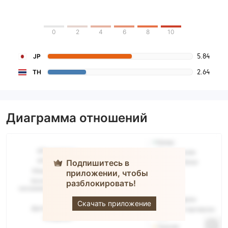
0
2
4
6
8
10
5.84
JP
2.64
TH
Диаграмма отношений
Подпишитесь в
приложении, чтобы
разблокировать!
PhillipSecurities
Скачать приложение