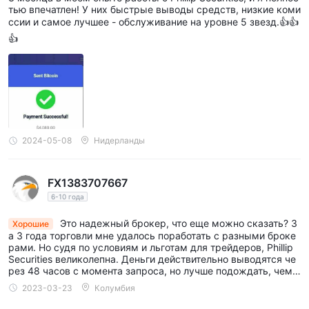
дочное обслуживание 🌟
тью впечатлен! У них быстрые выводы средств, низкие коми
ссии и самое лучшее - обслуживание на уровне 5 звезд.👍👍
👍
2024-05-08
Нидерланды
FX1383707667
6-10 года
Это надежный брокер, что еще можно сказать? З
Хорошие
а 3 года торговли мне удалось поработать с разными броке
рами. Но судя по условиям и льготам для трейдеров, Phillip
Securities великолепна. Деньги действительно выводятся че
рез 48 часов с момента запроса, но лучше подождать, чем н
арваться на мошенников ради сохранности и сохранности д
2023-03-23
Колумбия
енег.