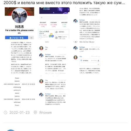
2000$ и велела мне вместо этого положить такую же сумму
денег. Итак, сначала я отправил 30 000 иен для открытия сч
ета, затем 70 000 иен, затем 100 000 иен на указанный личн
ый счет Sumitomo Bank, и транзакция началась с транзакци
и, так что это было 5340 долларов, поэтому снятие Когда я п
одал заявку, меня заподозрили отмывания денег и заплатил
штраф в размере 3000 долларов. После этого я потребовал
заплатить 1000 долларов, потому что была задержка с моей
заявкой на вывод средств, и я платил каждый раз. До сих п
ор не заплатили, а с меня попросили 1500 долларов. Я еще н
е получил денег.
2022-01-23
Япония