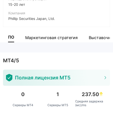
15-20 лет
Компания
Phillip Securities Japan, Ltd.
Аббревиатура
PhillipSecurities
ПО
Маркетинговая стратегия
Выставочна
Сотрудник компании
112
MT4/5
Полная лицензия MT5
0
1
237.50
Средняя задержка
Серверы MT4
Серверы MT5
(мс)/ms