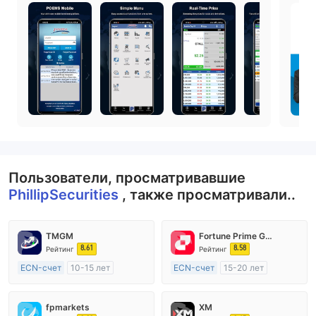
Пользователи, просматривавшие
PhillipSecurities
, также просматривали..
TMGM
Fortune Prime Global
8.61
8.58
Рейтинг
Рейтинг
ECN-счет
10-15 лет
ECN-счет
15-20 лет
Регулирование в Австралия
Регулирование в Австралия
Маркет-Мейкинг (MM)
Маркет-Мейкинг (MM)
fpmarkets
XM