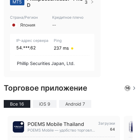
MT5
3
D
Страна/Регион
Кредитное плечо
Япония
--
IP-адрес сервера
Ping
54.***.62
237 ms
Phillip Securities Japan, Ltd.
Торговое приложение
16
Все 16
iOS 9
Android 7
POEMS Mobile Thailand
Загрузки
64
POEMS Mobile — удобство торговли
и инвестиций в любое время и в люб
ом месте.