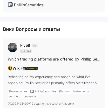
PhillipSecurities
Вики Вопросы и ответы
Five8
1-2 года
Which trading platforms are offered by Phillip Securities? Do they support MT4, MT5, or cTrader?
WikiFX
Ответить
Reflecting on my experience and based on what I've
observed, Phillip Securities primarily offers MetaTrader 5
(MT5) as its main trading platform. They possess a full
Broker Issues
PhillipSecurities
Platform
Instruments
MT5 license, meaning they provide the official, fully
Account
Leverage
supported MT5 environment—this is meaningful, as the
2025-08-20
Соединенные Штаты Америки
MT5 platform is known for its advanced analytical tools,