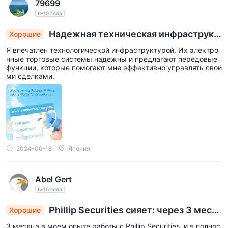
79699
6-10 года
Надежная техническая инфраструкт
Хорошие
ура повышает эффективность торговли
Я впечатлен технологической инфраструктурой. Их электро
нные торговые системы надежны и предлагают передовые
функции, которые помогают мне эффективно управлять свои
ми сделками.
2024-06-18
Япония
Abel Gert
6-10 года
Phillip Securities сияет: через 3 меся
Хорошие
ца, быстрые выводы, низкие комиссии, 5-звез
3 месяца в моем опыте работы с Phillip Securities, и я полнос