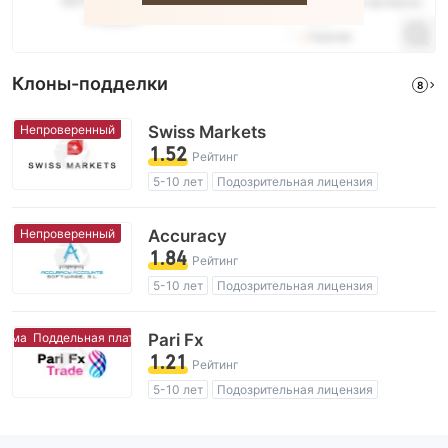
Клоны-подделки
8
Непроверенный
Swiss Markets
1.52
Рейтинг
5-10 лет
Подозрительная лицензия
Регион деятельности подозрителен
Высокие потенциальные риски
Непроверенный
Accuracy
1.84
Рейтинг
5-10 лет
Подозрительная лицензия
Регион деятельности подозрителен
Высокие потенциальные риски
Поддельная платформа
Pari Fx
Поддельная платформа
1.21
Рейтинг
5-10 лет
Подозрительная лицензия
Регион деятельности подозрителен
Схожие с Кипр поддельные трейдеры