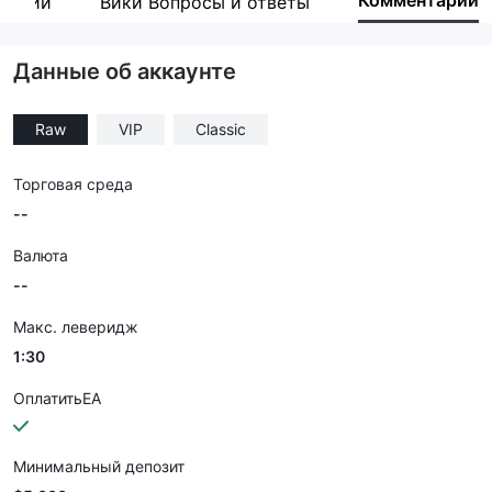
Комментарий
пании
Вики Вопросы и ответы
Сотрудник компании
--
Данные об аккаунте
Raw
VIP
Classic
Торговая среда
--
Валюта
--
Макс. леверидж
1:30
ОплатитьEA
Минимальный депозит