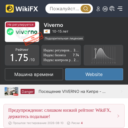
2
0
3
1
4
2
Viverno
Не регулируется
5
3
10-15 лет
Подозрительная лицензия
0
6
4
Регион деятельности подозрителен
Рейтинг
Индекс регулирования
3.01
КипрМаркет-Мейкинг (MM) распущен
1
.
7
5
Индекс бизнеса
7.74
Высокие потенциальные риски
/10
Индекс контроля рисков
2.03
2
8
6
Машина времени
Website
3
9
7
4
8
Посещение VIVERNO на Кипре - офис не найден
Danger
5
9
Предупреждение: слишком низкий рейтинг WikiFX,
6
держитесь подальше!
7
Прошлое тестирование 2026-08-10
Риски
4