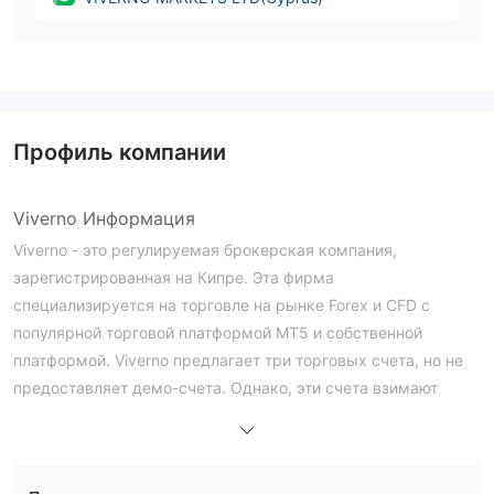
Профиль компании
Viverno Информация
Viverno - это регулируемая брокерская компания,
зарегистрированная на Кипре. Эта фирма
специализируется на торговле на рынке Forex и CFD с
популярной торговой платформой MT5 и собственной
платформой. Viverno предлагает три торговых счета, но не
предоставляет демо-счета. Однако, эти счета взимают
более высокую комиссию на нижнем уровне, и у этого
брокера нет управляемых портфелей.
Плюсы и минусы
Является ли Viverno законным?