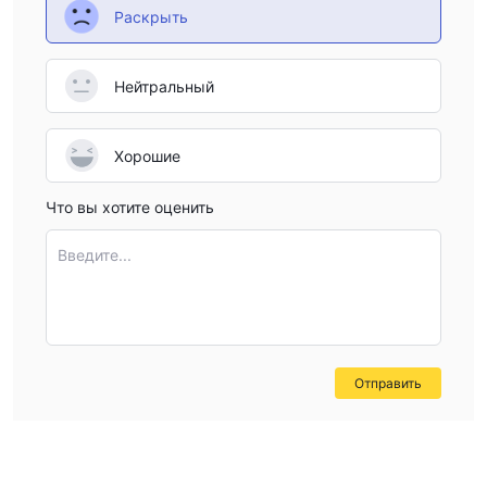
кто сосредоточен на торговле на рынке форекс и CFD. С
Раскрыть
другой стороны, если вам нужен более широкий выбор
инвестиционных возможностей или если вас интересуют
управляемые портфели, вам может быть интереснее
Нейтральный
посмотреть в другом месте. В целом, важно оценить,
насколько хорошо он соответствует вашим
Хорошие
инвестиционным целям и потребностям, прежде чем
принимать решение.
Что вы хотите оценить
Часто задаваемые вопросы
Введите...
Является ли Viverno регулируемым брокером?
Да, Viverno регулируется Кипрской комиссией по ценным
бумагам и биржам (CYSEC) с регистрационным номером
199/13.
Подходит ли Viverno для начинающих?
Отправить
Да, Viverno может быть вариантом для начинающих
инвесторов, так как у него есть различные типы счетов и
удобные платформы.