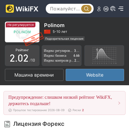
Polinom
Не регулируется
0
0
5-10 лет
Подозрительная лицензия
1
1
Регион деятельности подозрителен
Рейтинг
Индекс регулирования
3.15
Высокие потенциальные риски
2
.
0
2
Индекс бизнеса
6.66
/10
Индекс контроля рисков
2.84
3
1
3
Машина времени
Website
4
2
4
5
3
5
Предупреждение: слишком низкий рейтинг WikiFX,
6
4
6
держитесь подальше!
Прошлое тестирование 2026-08-09
Риски
2
7
5
7
Лицензия Форекс
8
6
8