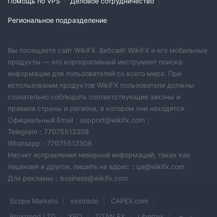
Помощь по VPS
|
Деловое сотрудничество
|
Региональное подразделение
Вы посещаете сайт WikiFX. Вебсайт WikiFX и его мобильные
продукты — это корпоративный инструмент поиска
информации для пользователей со всего мира. При
использовании продуктов WikiFX пользователи должны
сознательно соблюдать соответствующие законы и
правила страны и региона, в котором они находятся.
Официальный Email：support@wikifx.com；
Telegram：77075512308
Whatsapp：77075512308
Насчет исправления неверной информаций, таких как
лицензия и другое, пишите на адрес：qa@wikifx.com
Для рекламы：business@wikifx.com
Scope Markets
vestrado
CAPEX.com
Proxtrend LTD
XPO
TITAN FX
Libertex
alpari