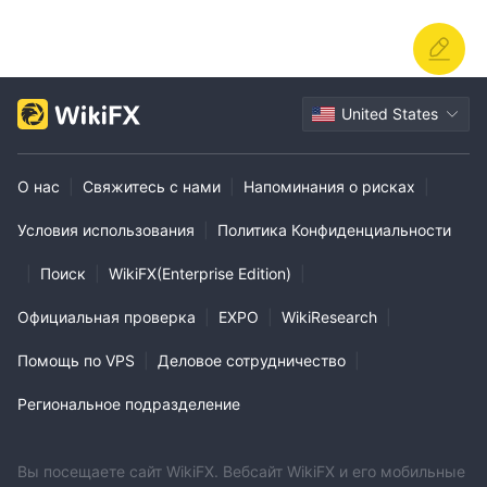
United States
О нас
|
Свяжитесь с нами
|
Напоминания о рисках
|
Условия использования
|
Политика Конфиденциальности
|
Поиск
|
WikiFX(Enterprise Edition)
|
Официальная проверка
|
EXPO
|
WikiResearch
|
Помощь по VPS
|
Деловое сотрудничество
|
Региональное подразделение
Вы посещаете сайт WikiFX. Вебсайт WikiFX и его мобильные