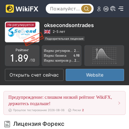
3
4
4
5
5
6
oksecondsontrades
Не регулируется
6
7
2-5 лет
Подозрительная лицензия
0
7
8
Регион деятельности подозрителен
Рейтинг
Индекс регулирования
2.15
Высокие потенциальные риски
1
.
8
9
Индекс бизнеса
4.98
/10
Индекс контроля рисков
2.60
2
9
Открыть счет сейчас
Website
3
4
Предупреждение: слишком низкий рейтинг WikiFX,
5
держитесь подальше!
Прошлое тестирование 2026-08-06
Риски
2
6
Лицензия Форекс
7