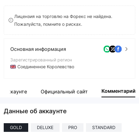
8
Лицензия на торговлю на Форекс не найдена.
9
Пожалуйста, помните о рисках.
Основная информация
Зарегистрированный регион
Соединенное Королевство
Период эксплуатации
2-5 лет
Комментарий
б аккаунте
Официальный сайт
Компания
oksecondsontrades
Данные об аккаунте
GOLD
DELUXE
PRO
STANDARD