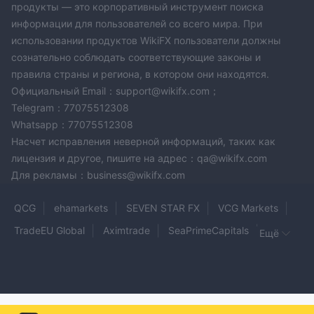
продукты — это корпоративный инструмент поиска
информации для пользователей со всего мира. При
использовании продуктов WikiFX пользователи должны
сознательно соблюдать соответствующие законы и
правила страны и региона, в котором они находятся.
Официальный Email：support@wikifx.com；
Telegram：77075512308
Whatsapp：77075512308
Насчет исправления неверной информаций, таких как
лицензия и другое, пишите на адрес：qa@wikifx.com
Для рекламы：business@wikifx.com
QCG
ehamarkets
SEVEN STAR FX
VCG Markets
TradeEU Global
Aximtrade
SeaPrimeCapitals
Ещё
SKYLINE VIP
M2FXMarkets
MAJESTYFX
MC
LC MARKETS
ZARVISTA
XPG Markets
UbitMarkets
Big Boss
FxRevenues
SolvaPay