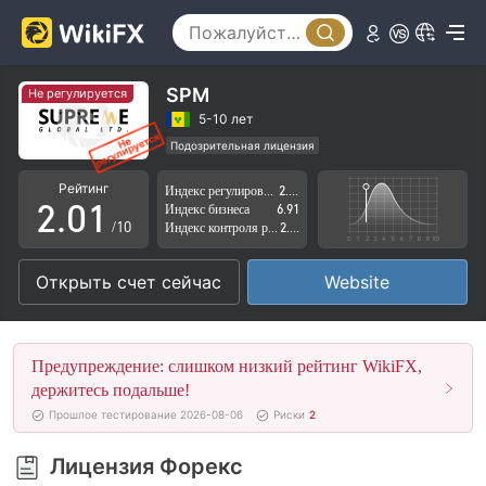
SPM
Не регулируется
0
5-10 лет
Подозрительная лицензия
1
0
Регион деятельности подозрителен
Рейтинг
Индекс регулирования
2.55
Высокие потенциальные риски
2
.
0
1
Индекс бизнеса
6.91
/10
Индекс контроля рисков
2.88
3
1
2
Открыть счет сейчас
Website
4
2
3
5
3
4
Предупреждение: слишком низкий рейтинг WikiFX,
6
4
5
держитесь подальше!
Прошлое тестирование 2026-08-06
Риски
2
7
5
6
Лицензия Форекс
8
6
7