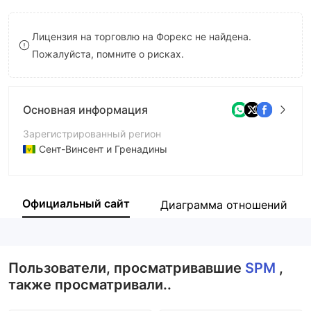
9
7
8
Лицензия на торговлю на Форекс не найдена.
8
9
Пожалуйста, помните о рисках.
9
Основная информация
Зарегистрированный регион
Сент-Винсент и Гренадины
Период эксплуатации
5-10 лет
Официальный сайт
Диаграмма отношений
Компания
Supreme Global Limited
Пользователи, просматривавшие
SPM
,
также просматривали..