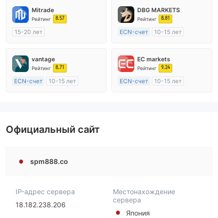
Mitrade
DBG MARKETS
8.57
8.81
Рейтинг
Рейтинг
15-20 лет
ECN-счет
10-15 лет
Регулирование в Австралия
Регулирование в Австралия
Маркет-Мейкинг (MM)
Маркет-Мейкинг (MM)
vantage
EC markets
Самостоятельное изучение
Основной стандарт MT4
8.71
9.24
Рейтинг
Рейтинг
ECN-счет
10-15 лет
ECN-счет
10-15 лет
Регулирование в Австралия
Регулирование в Австралия
Маркет-Мейкинг (MM)
Маркет-Мейкинг (MM)
Основной стандарт MT4
Основной стандарт MT4
Официальный сайт
spm888.co
IP-адрес сервера
Местонахождение
сервера
18.182.238.206
Япония