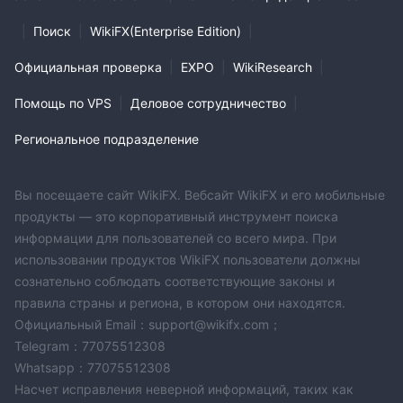
|
Поиск
|
WikiFX(Enterprise Edition)
|
Официальная проверка
|
EXPO
|
WikiResearch
|
Помощь по VPS
|
Деловое сотрудничество
|
Региональное подразделение
Вы посещаете сайт WikiFX. Вебсайт WikiFX и его мобильные
продукты — это корпоративный инструмент поиска
информации для пользователей со всего мира. При
использовании продуктов WikiFX пользователи должны
сознательно соблюдать соответствующие законы и
правила страны и региона, в котором они находятся.
Официальный Email：support@wikifx.com；
Telegram：77075512308
Whatsapp：77075512308
Насчет исправления неверной информаций, таких как