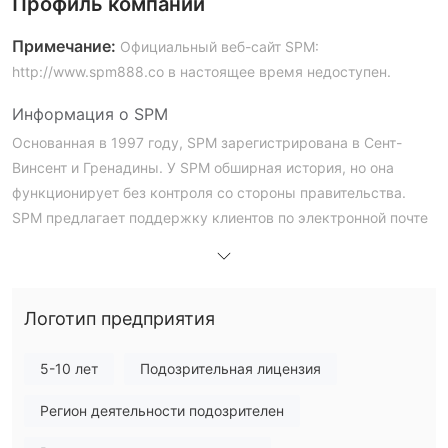
Профиль компании
Примечание:
Официальный веб-сайт SPM:
http://www.spm888.co в настоящее время недоступен.
Информация о SPM
Основанная в 1997 году, SPM зарегистрирована в Сент-
Винсент и Гренадины. У SPM обширная история, но она
функционирует без контроля со стороны правительства.
SPM предлагает поддержку клиентов по электронной почте
по адресу cs@spm-email.com.
SPM - Легальный брокер или мошенничество?
SPM не регулируется. Он функционирует без какого-либо
Логотип предприятия
законодательного контроля. Отсутствие контроля вызывает
вопросы относительно степени ответственности и защиты,
5-10 лет
Подозрительная лицензия
предоставляемых его клиентам.
Регион деятельности подозрителен
Недостатки SPM