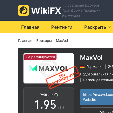
2
Глобальные Брокеры
Платформа Проверки
3
Регуляций
4
0
Главная
Рейтинги
Раскрыть
Главная
-
Брокеры
-
MaxVol
5
1
6
2
MaxVol
Не регулируется
Германия
|
2-
7
3
Подозрительная л
Регион деятельн
|
0
8
4
Высокие потенц
|
https://maxvol.co
Рейтинг
1
.
9
5
Website
/10
Машина