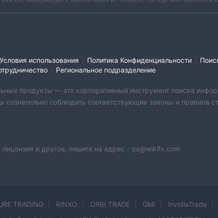
|
|
Условия использования
Политика Конфиденциальности
Поис
|
отрудничество
Региональное подразделение
бильные продукты — это корпоративный инструмент поиска инфор
ы сознательно соблюдать соответствующие законы и правила стр
 лицензия и другое, пишите на адрес：qa@wikifx.com
URE TRADING
RINXO
ORBI TRADE
GMI
InvidiaTrade