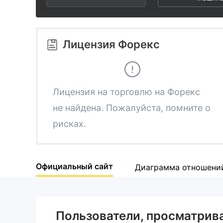
2
6
3
7
Лицензия Форекс
4
8
5
9
Лицензия на торговлю на Форекс
не найдена. Пожалуйста, помните о
6
рисках.
7
Официальный сайт
Диаграмма отношени
8
9
Пользователи, просматри