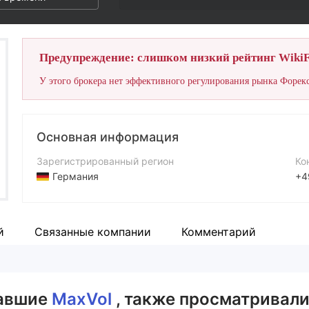
Предупреждение: слишком низкий рейтинг WikiF
У этого брокера нет эффективного регулирования рынка Форекс
Основная информация
Зарегистрированный регион
Ко
Германия
+4
Период эксплуатации
Са
2-5 лет
htt
й
Связанные компании
Комментарий
Компания
MaxVol
вавшие
MaxVol
, также просматривали