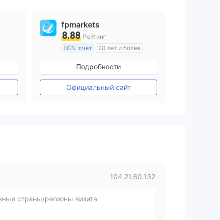
fpmarkets
8.88
Рейтинг
ECN-счет
20 лет и более
ия
Регулирование в Австралия
Подробности
Маркет-Мейкинг (MM)
Основной стандарт MT4
Официальный сайт
104.21.60.132
вные страны/регионы визита