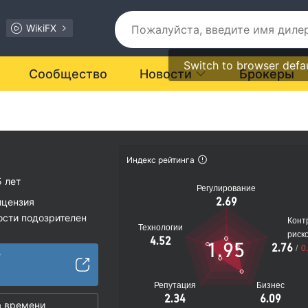
WikiFX
Switch to browser defa
Сообщество
Новости
Брокеры
Индекс рейтинга
5 лет
Регулирование
2.69
ицензия
ости подозрителен
Конт
Технологии
иальные риски
риск
4.52
1.95
2.76
/
0
/
Репутация
Бизнес
2.34
6.09
 времени