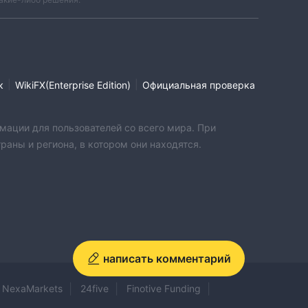
|
|
к
WikiFX(Enterprise Edition)
Официальная проверка
мации для пользователей со всего мира. При
аны и региона, в котором они находятся.
написать комментарий
NexaMarkets
24five
Finotive Funding