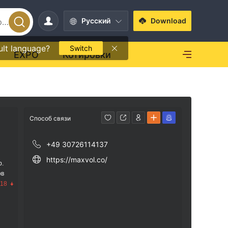
Pусский
Download
ult language?
Switch
EXPO
Котировки
Способ связи
+49 30726114137
https://maxvol.co/
р.
ов
.18