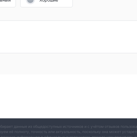
обирает данные из общедоступных источников и с учётом отзывов пользо
руем её полноту, точность или актуальность, поскольку она может устаре
и важную информацию в официальных источниках, прежде чем принимать к