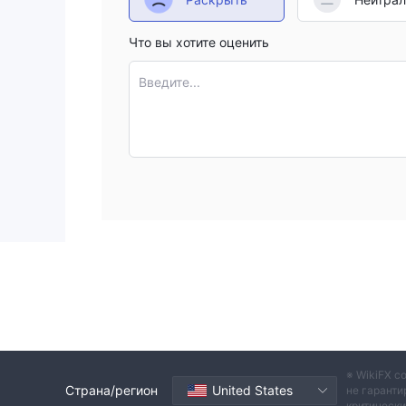
Что вы хотите оценить
Введите...
※ WikiFX с
Страна/регион
United States
не гаранти
критическ