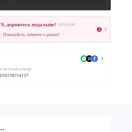
X, держитесь подальше!
2026-08-08
2
. Пожалуйста, помните о рисках!
нтактный номер
930726114137
йт компании
ps://maxvol.co/
..