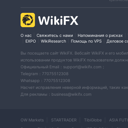
|
|
|
О нас
Свяжитесь с нами
Напоминания о рисках
|
|
|
|
EXPO
WikiResearch
Помощь по VPS
Деловое с
Вы посещаете сайт WikiFX. Вебсайт WikiFX и его мо
использовании продуктов WikiFX пользователи должн
Официальный Email：support@wikifx.com；
Telegram：77075512308
Whatsapp：77075512308
Насчет исправления неверной информаций, таких как
Для рекламы：business@wikifx.com
OW Markets
STARTRADER
TibiGlobe
ASIA FUT