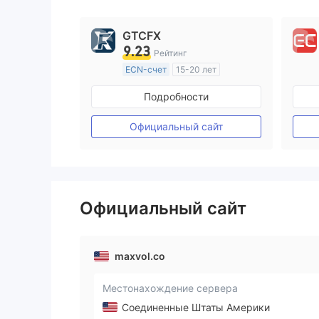
GTCFX
9.23
Рейтинг
ECN-счет
15-20 лет
Регулирование в Соединенное Королевство
Подробности
Маркет-Мейкинг (MM)
Основной стандарт MT4
Официальный сайт
Официальный сайт
maxvol.co
Местонахождение сервера
Соединенные Штаты Америки