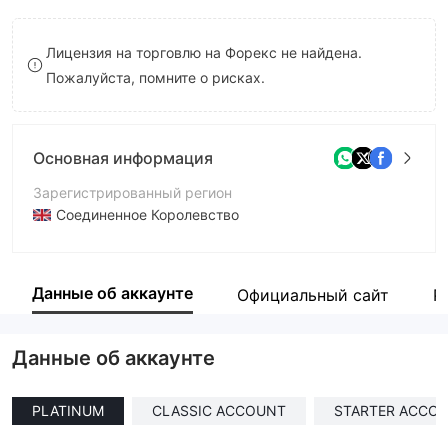
8
8
Лицензия на торговлю на Форекс не найдена.
9
9
Пожалуйста, помните о рисках.
Основная информация
Зарегистрированный регион
Соединенное Королевство
Период эксплуатации
1-2 года
Данные об аккаунте
Официальный сайт
Р
Компания
Automatedtradingplatform
Данные об аккаунте
PLATINUM
CLASSIC ACCOUNT
STARTER ACCO