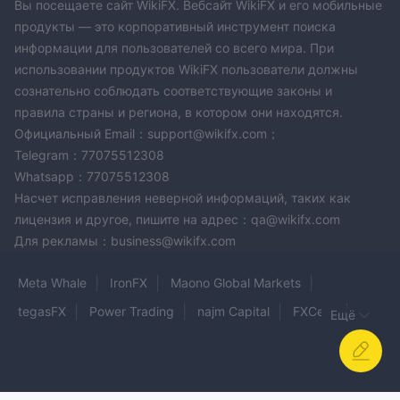
Вы посещаете сайт WikiFX. Вебсайт WikiFX и его мобильные
продукты — это корпоративный инструмент поиска
информации для пользователей со всего мира. При
использовании продуктов WikiFX пользователи должны
сознательно соблюдать соответствующие законы и
правила страны и региона, в котором они находятся.
Официальный Email：support@wikifx.com；
Telegram：77075512308
Whatsapp：77075512308
Насчет исправления неверной информаций, таких как
лицензия и другое, пишите на адрес：qa@wikifx.com
Для рекламы：business@wikifx.com
Meta Whale
IronFX
Maono Global Markets
tegasFX
Power Trading
najm Capital
FXCess
Ещё
LONG ASIA
BLUVOX
Trade Master
AFAQ TRADE
BullONTRADE
Digibits
RANGE MARKETS
BCM MARKETS
Roc Bank
Barath Trade