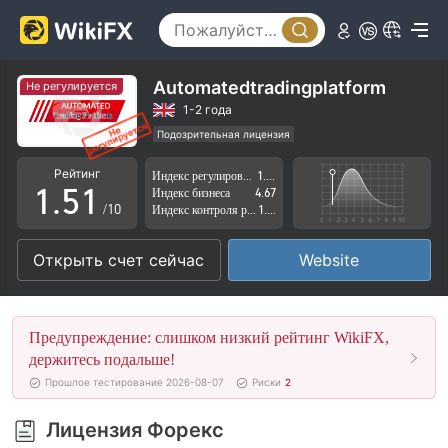
0
1
2
Automatedtradingplatform
Не регулируется
3
1-2 года
Подозрительная лицензия
0
4
0
Регион деятельности подозрителен
Рейтинг
Индекс регулирования
1.55
Высокие потенциальные риски
1
.
5
1
Индекс бизнеса
4.67
/10
Индекс контроля рисков
1.49
2
6
2
Открыть счет сейчас
Website
3
7
3
4
8
4
Предупреждение: слишком низкий рейтинг WikiFX,
5
9
5
держитесь подальше!
Прошлое тестирование 2026-08-07
Риски
2
6
6
Лицензия Форекс
7
7