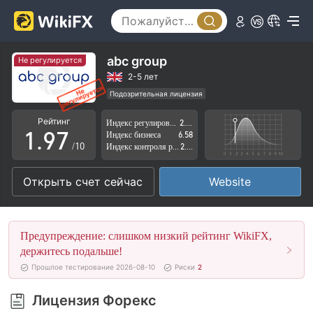
4
2
5
3
6
4
abc group
Не регулируется
7
5
2-5 лет
Подозрительная лицензия
0
8
6
Регион деятельности подозрителен
Рейтинг
Индекс регулирования
2.59
Высокие потенциальные риски
1
.
9
7
Индекс бизнеса
6.58
/10
Индекс контроля рисков
2.79
2
8
Открыть счет сейчас
Website
3
9
4
Предупреждение: слишком низкий рейтинг WikiFX,
5
держитесь подальше!
Прошлое тестирование 2026-08-10
Риски
2
6
Лицензия Форекс
7