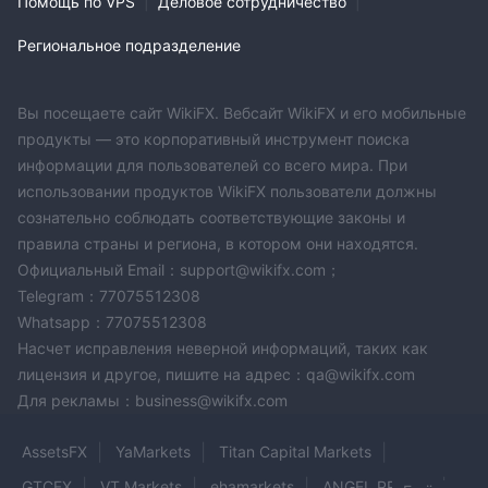
Помощь по VPS
|
Деловое сотрудничество
|
Региональное подразделение
Вы посещаете сайт WikiFX. Вебсайт WikiFX и его мобильные
продукты — это корпоративный инструмент поиска
информации для пользователей со всего мира. При
использовании продуктов WikiFX пользователи должны
сознательно соблюдать соответствующие законы и
правила страны и региона, в котором они находятся.
Официальный Email：support@wikifx.com；
Telegram：77075512308
Whatsapp：77075512308
Насчет исправления неверной информаций, таких как
лицензия и другое, пишите на адрес：qa@wikifx.com
Для рекламы：business@wikifx.com
AssetsFX
YaMarkets
Titan Capital Markets
GTCFX
VT Markets
ehamarkets
ANGEL PRO FX