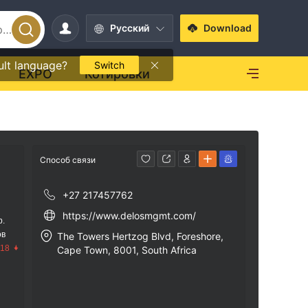
Pусский
Download
ult language?
Switch
EXPO
Котировки
Способ связи
+27 217457762
https://www.delosmgmt.com/
р.
ов
The Towers Hertzog Blvd, Foreshore,
.18
Cape Town, 8001, South Africa