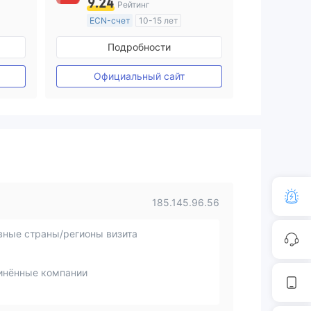
9.24
Рейтинг
ECN-счет
10-15 лет
ия
Регулирование в Австралия
Подробности
Маркет-Мейкинг (MM)
Основной стандарт MT4
Официальный сайт
185.145.96.56
вные страны/регионы визита
инённые компании