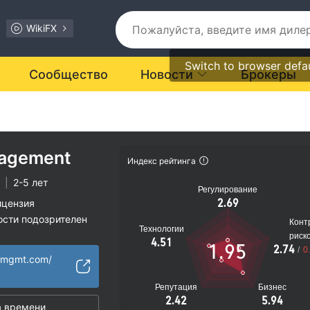
WikiFX
Switch to browser defa
Сообщество
Новости
Брокеры
nagement
Индекс рейтинга
а
|
2-5 лет
Регулирование
2.69
ицензия
ости подозрителен
Конт
Технологии
иальные риски
риск
4.51
1.95
2.74
/
0
osmgmt.com/
Репутация
Бизнес
2.42
5.94
 времени