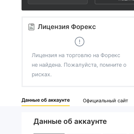
2
6
3
7
Лицензия Форекс
4
8
5
9
Лицензия на торговлю на Форекс
не найдена. Пожалуйста, помните о
6
рисках.
7
Данные об аккаунте
Официальный сайт
8
Данные об аккаунте
9