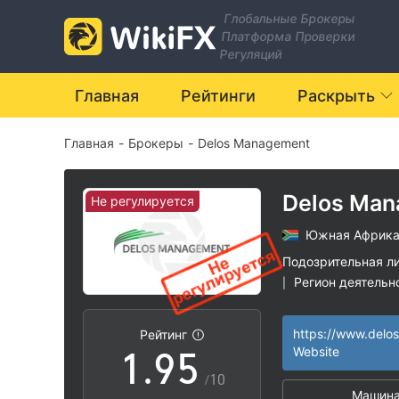
2
Глобальные Брокеры
Платформа Проверки
3
Регуляций
4
0
Главная
Рейтинги
Раскрыть
Главная
-
Брокеры
-
Delos Management
5
1
6
2
Delos Ma
Не регулируется
Южная Африк
7
3
Подозрительная л
Регион деятельн
|
0
8
4
Высокие потенц
|
https://www.del
Рейтинг
1
.
9
5
Website
/10
Машина