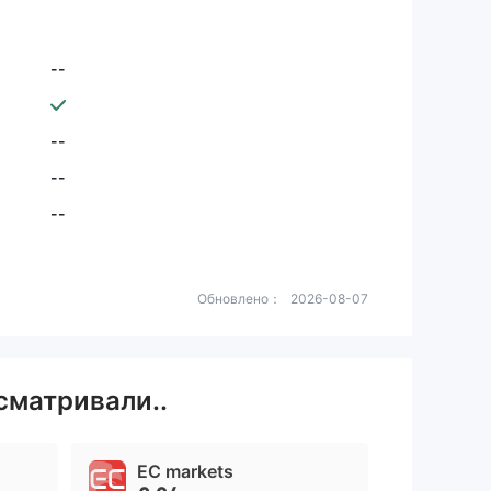
--
--
--
--
Обновлено：
2026-08-07
сматривали..
EC markets