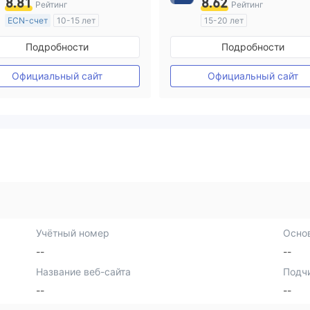
8.81
8.62
Рейтинг
Рейтинг
ECN-счет
10-15 лет
15-20 лет
Регулирование в Австралия
Регулирование в Австрал
Подробности
Подробности
Маркет-Мейкинг (MM)
Маркет-Мейкинг (MM)
Основной стандарт MT4
Основной стандарт MT4
Официальный сайт
Официальный сайт
Учётный номер
Осно
--
--
Название веб-сайта
Подч
--
--