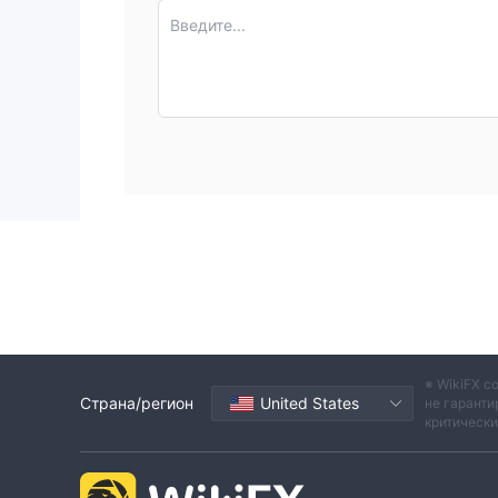
Введите...
※ WikiFX с
Страна/регион
United States
не гаранти
критическ