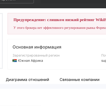
Предупреждение: слишком низкий рейтинг WikiF
У этого брокера нет эффективного регулирования рынка Форекс
Основная информация
Зарегистрированный регион
По
Южная Африка
su
Период эксплуатации
Ко
2-5 лет
+2
Диаграмма отношений
Связанные компании
Компания
Са
Delos Management
ht