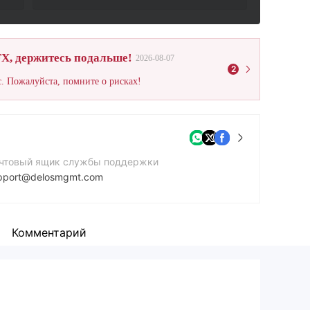
X, держитесь подальше!
2026-08-07
2
. Пожалуйста, помните о рисках!
чтовый ящик службы поддержки
pport@delosmgmt.com
нтактный номер
7217457762
Комментарий
йт компании
tps://www.delosmgmt.com/