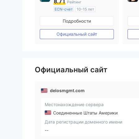
8.71
Рейтинг
ECN-счет
10-15 лет
Регулирование в Австралия
Подробности
Маркет-Мейкинг (MM)
Основной стандарт MT4
Официальный сайт
Официальный сайт
delosmgmt.com
Местонахождение сервера
Соединенные Штаты Америки
Дата регистрации доменного имени
--