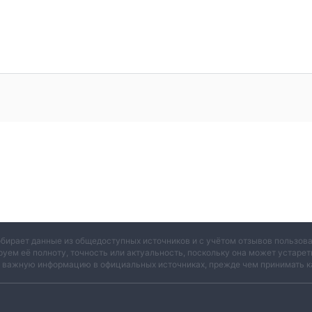
обирает данные из общедоступных источников и с учётом отзывов пользо
руем её полноту, точность или актуальность, поскольку она может устаре
и важную информацию в официальных источниках, прежде чем принимать к