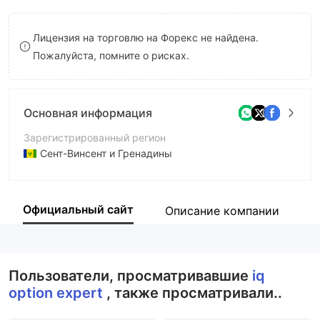
9
7
8
Лицензия на торговлю на Форекс не найдена.
8
9
Пожалуйста, помните о рисках.
9
Основная информация
Зарегистрированный регион
Сент-Винсент и Гренадины
Период эксплуатации
5-10 лет
Официальный сайт
Описание компании
К
Компания
iq option expert
Пользователи, просматривавшие
iq
option expert
, также просматривали..