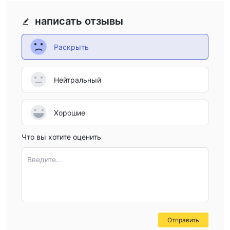
сеть поддержки клиентов, доступная по телефону и
написать отзывы
электронной почте, обеспечивает оперативную помощь и
разрешение вопросов трейдеров
Раскрыть
Недостатки:
Отсутствие регулирования:
Отсутствие действующего
Нейтральный
регулирования вызывает серьезные проблемы
безопасности и доверия, поскольку регуляторный контроль
Хорошие
является важным для обеспечения защиты клиентов и
прозрачности платформы. Также есть сообщения о
Что вы хотите оценить
невозможности вывода средств и мошенничестве, что
усиливает недостатки платформы.
Введите...
Отсутствие информации:
Неработоспособность сайта
компании указывает на отсутствие прозрачности и
надежности.
Является ли iq option expert законным или
Отправить
мошенническим?