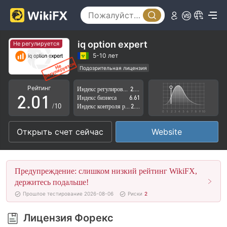
iq option expert
Не регулируется
0
5-10 лет
Подозрительная лицензия
1
0
Регион деятельности подозрителен
Рейтинг
Индекс регулирования
2.73
Высокие потенциальные риски
2
.
0
1
Индекс бизнеса
6.61
/10
Индекс контроля рисков
2.84
3
1
2
Открыть счет сейчас
Website
4
2
3
5
3
4
Предупреждение: слишком низкий рейтинг WikiFX,
6
4
5
держитесь подальше!
Прошлое тестирование 2026-08-06
Риски
2
7
5
6
Лицензия Форекс
8
6
7