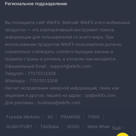
Региональное подразделение
26 криптовалют
парами, а наличие
позволяет
участвовать в динамичном и развивающемся
криптовалютном рынке.
Вы посещаете сайт WikiFX. Вебсайт WikiFX и его мобильные
9
Кроме того, IQ Option предлагает возможности торговли
продукты — это корпоративный инструмент поиска
видами товаров
драгоценные металлы,
, включая
информации для пользователей со всего мира. При
такие как золото и серебро
энергетические
, а также
использовании продуктов WikiFX пользователи должны
нефть
ресурсы, такие как
. Для тех, кто интересуется
сознательно соблюдать соответствующие законы и
181 акциям
акциями, платформа предоставляет доступ к
правила страны и региона, в котором они находятся.
(376 через дочернюю компанию CySEC)
,
Официальный Email：support@wikifx.com；
представляющим компании из разных секторов и регионов.
Telegram：77075512308
12 индексов и
Кроме того, трейдеры могут исследовать
Whatsapp：77075512308
22 ETF
Насчет исправления неверной информаций, таких как
, позволяя им диверсифицировать свои портфели и
лицензия и другое, пишите на адрес：qa@wikifx.com
использовать широкие рыночные тенденции.
Для рекламы：business@wikifx.com
Счет
$10
Fxpedia Markets
XS
PINAKINE
FXNX
С минимальным требованием к депозиту всего
, IQ
Option предлагает доступность для трейдеров с разным
QUANTFURY
TibiGlobe
GODO
Meta Whale
Ещё
уровнем опыта. Клиенты имеют возможность вносить