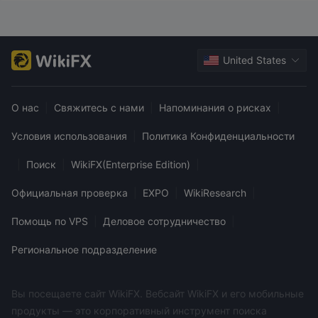
United States
О нас
|
Свяжитесь с нами
|
Напоминания о рисках
|
Условия использования
|
Политика Конфиденциальности
|
Поиск
|
WikiFX(Enterprise Edition)
|
Официальная проверка
|
EXPO
|
WikiResearch
|
Помощь по VPS
|
Деловое сотрудничество
|
Региональное подразделение
Вы посещаете сайт WikiFX. Вебсайт WikiFX и его мобильные
продукты — это корпоративный инструмент поиска