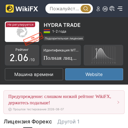
1
2
3
HYDRA TRADE
Не регулируется
0
4
1-2 года
Подозрительная лицензия
1
5
Основной стандарт MT5
Рейтинг
Идентификация MT4/5
Высокие потенциальные риски
2
.
0
6
Полная лицензия
/10
3
1
7
Машина времени
Website
4
2
8
5
3
9
Предупреждение: слишком низкий рейтинг WikiFX,
6
4
держитесь подальше!
Прошлое тестирование 2026-08-07
7
5
Лицензия Форекс
Другой 1
8
6