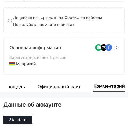
9
7
8
Лицензия на торговлю на Форекс не найдена.
Пожалуйста, помните о рисках.
9
Основная информация
Зарегистрированный регион
Маврикий
Период эксплуатации
1-2 года
Комментарий
ая площадь
Официальный сайт
Компания
HydraTrade
Данные об аккаунте
Standard