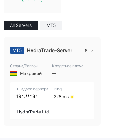
All Servers
MT5
HydraTrade-Server
MT5
6
Страна/Регион
Кредитное плечо
Маврикий
--
IP-адрес сервера
Ping
194.***.84
228 ms
HydraTrade Ltd.