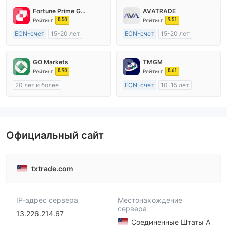
Fortune Prime Global
AVATRADE
8.58
9.51
Рейтинг
Рейтинг
ECN-счет
15-20 лет
ECN-счет
15-20 лет
Регулирование в Австралия
Регулирование в Австралия
Маркет-Мейкинг (MM)
Маркет-Мейкинг (MM)
GO Markets
TMGM
Основной стандарт MT4
Основной стандарт MT4
8.98
8.61
Рейтинг
Рейтинг
20 лет и более
ECN-счет
10-15 лет
Регулирование в Австралия
Регулирование в Австралия
Маркет-Мейкинг (MM)
Маркет-Мейкинг (MM)
cTrader
Основной стандарт MT4
Официальный сайт
txtrade.com
IP-адрес сервера
Местонахождение
сервера
13.226.214.67
Соединенные Штаты А