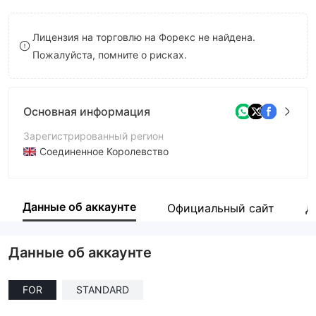
9
7
Лицензия на торговлю на Форекс не найдена.
8
Пожалуйста, помните о рисках.
9
Основная информация
Зарегистрированный регион
Соединенное Королевство
Период эксплуатации
5-10 лет
Данные об аккаунте
Официальный сайт
Д
Компания
Time Exchange Trading Ltd.
Данные об аккаунте
FOR
STANDARD