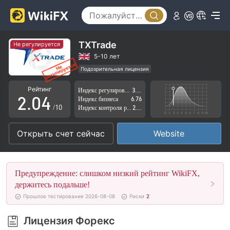
0
1
TXTrade
Не регулируется
0
2
5-10 лет
Подозрительная лицензия
1
3
Регион деятельности подозрителен
Рейтинг
Индекс регулирования
3.68
Высокие потенциальные риски
2
.
0
4
Индекс бизнеса
6.76
/10
Индекс контроля рисков
2.85
3
1
5
Открыть счет сейчас
Website
4
2
6
5
3
7
Предупреждение: слишком низкий рейтинг WikiFX,
6
4
8
держитесь подальше!
Прошлое тестирование 2026-08-08
Риски
2
7
5
9
Лицензия Форекс
8
6