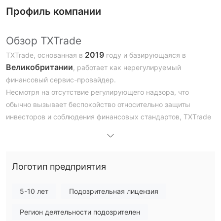
Профиль компании
Обзор TXTrade
2019
TXTrade, основанная в
году и базирующаяся в
Великобритании
, работает как нерегулируемый
финансовый сервис-провайдер.
Несмотря на отсутствие регулирующего надзора, что
обычно вызывает беспокойство относительно защиты
инвесторов и соблюдения финансовых стандартов, TXTrade
предлагает поддержку клиентов, доступную по
электронной почте по адресу support@txtrade.com.
Как относительно новый участник финансового сектора,
Логотип предприятия
нерегулируемый статус компании требует осторожного
рассмотрения потенциальными клиентами,
беспокоящимися о безопасности своих инвестиций и
5-10 лет
Подозрительная лицензия
надежности операций с торговлей.
Регион деятельности подозрителен