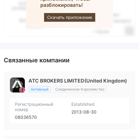
ATC
разблокировать!
BROKERS
Скачать приложение
Связанные компании
ATC BROKERS LIMITED(United Kingdom)
Активный
Соединенное Королевство
Регистрационный
Established
номер
2013-08-30
08036570