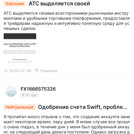
ATC выделяется своей
предлагает полный набор торговых инструментов,
Хорошие
расширенные возможности построения графиков и
ATC выделяется своими всесторонними рыночными инстру
настраиваемые функции для повышения качества
ментами и удобными торговыми платформами, предоставля
я трейдерам надежную и интуитивно понятную среду для ус
торговли.
пешных сделок.
кроме того, ATC также поддерживает широко
Метатрейдер 4 (МТ4)
распространенный
платформа,
известная своим удобным интерфейсом, обширными
инструментами технического анализа и возможностями
MT4 Мобильный
автоматической торговли.
доступен для
трейдеров, которые предпочитают получать доступ к
2024-07-26
Германия
рынкам со своих мобильных устройств, обеспечивая
удобство и гибкость.
FX1666575326
с этими торговыми платформами, ATC гарантирует, что
6-10 года
трейдеры будут иметь доступ к надежным технологиям и
Одобрение счета Swift, проблемн
Нейтральный
беспрепятственному торговому опыту, что позволит им
ая загрузка документов: поддержка чата прих
принимать обоснованные решения и эффективно совершать
Я прочитал много отзывов о том, что создание аккаунта зани
одит на помощь
мает некоторое время, пару дней. В моем случае все прошл
сделки.
о очень гладко, в течение дня у меня был одобренный аккау
См. сравнительную таблицу торговых платформ ниже:
нт, на следующий день деньги поступили. Однако загрузка д