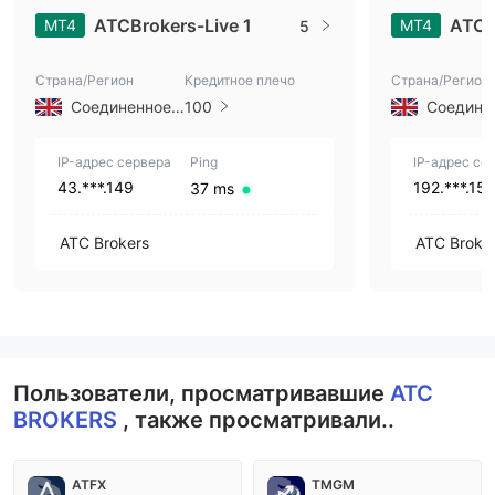
ATCBrokers-Live 1
ATCB
MT4
MT4
5
Страна/Регион
Кредитное плечо
Страна/Регион
Соединенное Королевство
100
IP-адрес сервера
Ping
IP-адрес се
43.***.149
192.***.15
37 ms
ATC Brokers
ATC Broke
Пользователи, просматривавшие
ATC
BROKERS
, также просматривали..
ATFX
TMGM