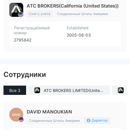
ATC BROKERS(California (United States))
Снят с учета
Соединенные Штаты Америки
Регистрационный
Established
номер
2005-08-03
2795842
Сотрудники
Все 3
ATC BROKERS LIMITED(United
A
Kingdom)
DAVID MANOUKIAN
Директор
Соединенные Штаты Америки