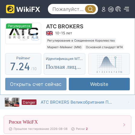
2
3
0
ATC BROKERS
4
1
Регулируется
10-15 лет
5
0
2
Регулирование в Соединенное Королевство
Маркет-Мейкинг (MM)
Основной стандарт MT4
6
1
3
Региональный трейдер
Рейтинг
Идентификация MT4/5
Высокие потенциальные риски
7
.
2
4
Полная лицензия
Оффшорное регулирование
/10
8
3
5
Открыть счет сейчас
Website
9
4
6
5
7
ATC BROKERS Великобритания Проверено: Физическое присутствие не обнаружено
Danger
6
8
Риски WikiFX
7
9
Прошлое тестирование 2026-08-08
Риски
2