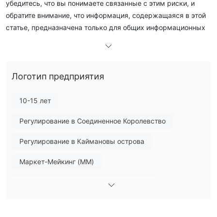
убедитесь, что вы понимаете связанные с этим риски, и
обратите внимание, что информация, содержащаяся в этой
статье, предназначена только для общих информационных
целей.
Общая информация
Логотип предприятия
что ATC ？
ATCявляется брокерской компанией, занимающейся
10-15 лет
торговлей на рынке Форекс, которая предоставляет
решения для онлайн-торговли для розничных и
Регулирование в Соединенное Королевство
институциональных клиентов в индустрии торговли на
Регулирование в Каймановы острова
рынке Форекс. ATC была запущена в 2005 году, со штаб-
квартирой в Лондоне, Великобритания, авторизованная и
Маркет-Мейкинг (MM)
регулируется Управлением финансового надзора
(FRN 591361)
. ATC следует модели stp, предлагая
Лицензия Торговли Деривативами (EP)
инструменты forex и cfds.
Основной стандарт MT4
Региональный трейдер
В следующей статье мы проанализируем характеристики