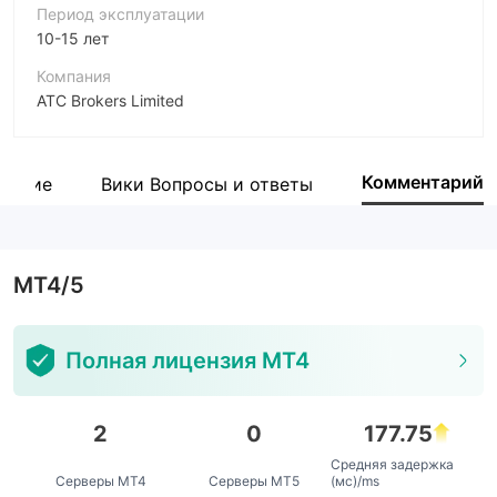
Период эксплуатации
10-15 лет
Компания
ATC Brokers Limited
Аббревиатура
ATC BROKERS
Комментарий
крытие
Вики Вопросы и ответы
Сотрудник компании
--
MT4/5
Полная лицензия MT4
2
0
177.75
Средняя задержка
Серверы MT4
Серверы MT5
(мс)/ms