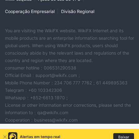
Cooperação Empresarial
|
Divisão Regional
You are visiting the WikiFX website. WikiFX Internet and its
mobile products are an enterprise information searching tool for
global users. When using WikiFX products, users should
consciously abide by the relevant laws and regulations of the
country and region where they are located.
consumer hotline：006531290538
Official Email：support@wikifx.com；
Mobile Phone Number：234 706 777 7762；61 449895363
Telegram：+60 103342306
Whatsapp：+852-6613 1970；
License or other information error corrections, please send the
information to：qa@wikifx.com
Cooperation：business@wikifx.com
Alertas em tempo real
Baixar