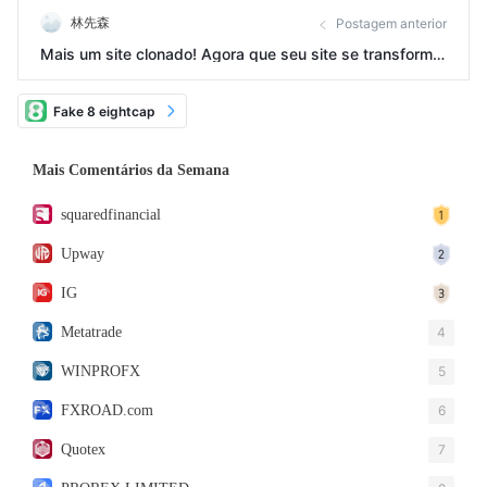
林先森
Postagem anterior
Mais um site clonado! Agora que seu site se transformo
u em um site de jogos de azar, não é difícil imaginar que
suas operações clonadas não renderam tão bem, então
Fake 8 eightcap
faliram.
Mais Comentários da Semana
squaredfinancial
Upway
IG
Metatrade
4
WINPROFX
5
FXROAD.com
6
Quotex
7