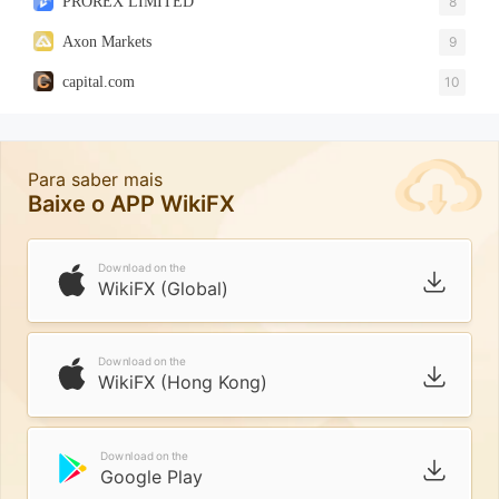
PROREX LIMITED
8
Axon Markets
9
capital.com
10
Para saber mais
Baixe o APP WikiFX
Download on the
WikiFX (Global)
Download on the
WikiFX (Hong Kong)
Download on the
Google Play