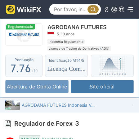
2
2
1
3
3
2
AGRODANA FUTURES
4
4
3
Regulamentado
5-10 anos
5
5
4
Indonésia Regulamento
Licença de Trading de Derivativos (AGN)
6
6
5
Etiqueta principal MT4
Comerciantes Regionais
Pontuação
Identificação MT4/5
7
.
7
6
Licença Completa
/10
8
8
7
Abertura de Conta Online
Site oficial
9
9
8
9
AGRODANA FUTURES Indonesia Verificado: Escritório Operacional Confirmado
Regulador de Forex
3