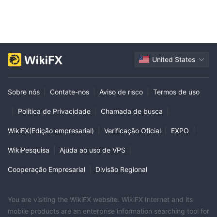
United States
Sobre nós
|
Contate-nos
|
Aviso de risco
|
Termos de uso
|
Política de Privacidade
|
Chamada de busca
|
WikiFX(Edição empresarial)
|
Verificação Oficial
|
EXPO
|
WikiPesquisa
|
Ajuda ao uso de VPS
|
Cooperação Empresarial
|
Divisão Regional
You are visiting the WikiFX website. WikiFX Internet and its
mobile products are an enterprise information searching tool for