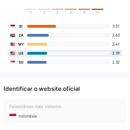
0
2
4
6
8
10
3.51
ID
2.63
ZA
2.41
MY
2.39
US
2.32
SG
Identificar o website oficial
Países/áreas mais visitados
Indonésia