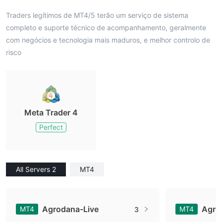
Traders legítimos de MT4/5 terão um serviço de sistema
completo e suporte técnico de acompanhamento, geralmente
com negócios e tecnologia mais maduros, e melhor controlo de
risco
Meta Trader 4
Perfect
All Servers 2
MT4
Agrodana-Live
Agro
MT4
MT4
3