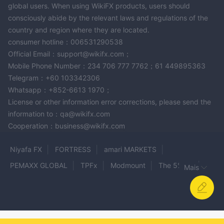
global users. When using WikiFX products, users should
consciously abide by the relevant laws and regulations of the
country and region where they are located.
consumer hotline：006531290538
Official Email：support@wikifx.com；
Mobile Phone Number：234 706 777 7762；61 449895363
Telegram：+60 103342306
Whatsapp：+852-6613 1970；
License or other information error corrections, please send the
information to：qa@wikifx.com
Cooperation：business@wikifx.com
Niyafa FX
FORTRESS
amari MARKETS
PEMAXX GLOBAL
TPFx
Modmount
The 5%ers
Mais
OW Markets
NetDania
OX SECURITIES
GOLDEN 168 GROUP
BLUE DRAGON
HonorFX
AUSPRIME
equidity
FUTURE FX
Munir Khanani