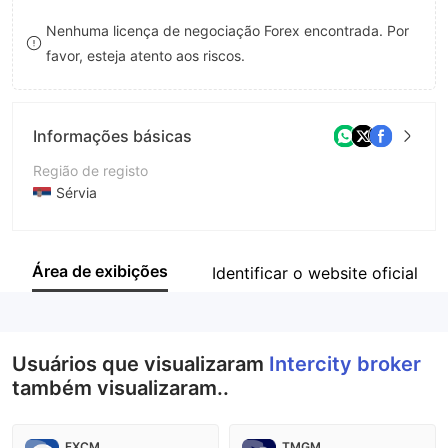
9
7
Nenhuma licença de negociação Forex encontrada. Por
favor, esteja atento aos riscos.
8
9
Informações básicas
Região de registo
Sérvia
Anos de operação
5-10 anos
Área de exibições
Identificar o website oficial
Empresa
Intercity broker JSC Belgrade
Usuários que visualizaram
Intercity broker
também visualizaram..
FXCM
TMGM