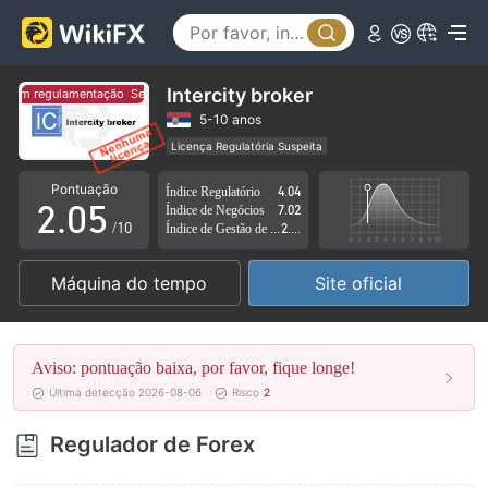
0
1
2
Intercity broker
em regulamentação
Sem regulamentação
0
3
5-10 anos
Licença Regulatória Suspeita
1
4
Região de negócios suspeita
Risco potencial alto
Pontuação
Índice Regulatório
4.04
2
.
0
5
Índice de Negócios
7.02
/10
Índice de Gestão de Risco
2.80
3
1
6
Máquina do tempo
Site oficial
4
2
7
5
3
8
Aviso: pontuação baixa, por favor, fique longe!
6
4
9
Última detecção 2026-08-06
Risco
2
7
5
Regulador de Forex
8
6