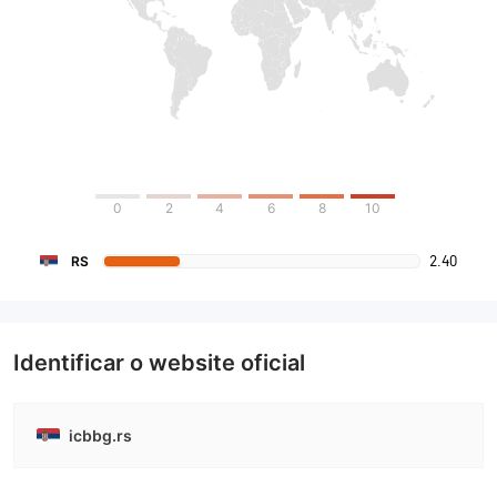
0
2
4
6
8
10
2.40
RS
Identificar o website oficial
icbbg.rs