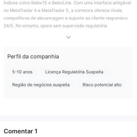
índices como Belex15 e BelexLine. Com uma interface amigável
no MetaTrader 4 e MetaTrader 5, a corretora oferece níveis
competitivos de alavancagem e suporte ao cliente responsivo
24/5. No entanto, opera sem supervisão regulatória
internacional, o que representa potenciais riscos para os
investidores. Embora a localização da empresa na Sérvia possa
oferecer vantagens regionais, a ausência de respaldo
Perfil da companhia
regulatório levanta preocupações sobre transparência e
proteção ao investidor. Os traders devem ponderar
cuidadosamente os ativos acessíveis e as plataformas
5-10 anos
Licença Regulatória Suspeita
amigáveis em relação à falta de supervisão regulatória antes de
Região de negócios suspeita
Risco potencial alto
se envolverem com a Intercity Broker.
O Intercity broker é legítimo ou uma
fraude?
Intercity Broker opera sem supervisão regulatória, sem
supervisão de qualquer autoridade governante.
Comentar
1
A ausência de escrutínio regulatório levanta preocupações