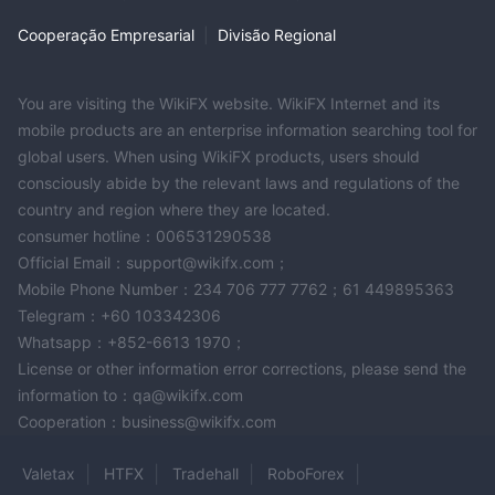
crédito/débito, geralmente em torno de 2,5% do valor da
Cooperação Empresarial
|
Divisão Regional
transação. Este custo pode ser considerado por traders que
preferem usar este método de pagamento, impactando a
efetividade geral das transações.
You are visiting the WikiFX website. WikiFX Internet and its
mobile products are an enterprise information searching tool for
Instrumentos de Mercado
global users. When using WikiFX products, users should
Intercity Broker é uma corretora de valores mobiliários na
consciously abide by the relevant laws and regulations of the
Sérvia, oferecendo uma ampla gama de ativos de negociação
country and region where they are located.
aos seus clientes. Esses ativos incluem:
consumer hotline：006531290538
Ações:
A Intercity Broker oferece acesso a uma ampla
Official Email：support@wikifx.com；
variedade de ações listadas na Bolsa de Valores de Belgrado
Mobile Phone Number：234 706 777 7762；61 449895363
(BELEX), incluindo ações de primeira linha, ações de pequena
Telegram：+60 103342306
capitalização e fundos de investimento negociados em bolsa
Whatsapp：+852-6613 1970；
(ETFs).
License or other information error corrections, please send the
Títulos:
A Intercity Broker oferece uma variedade de títulos,
information to：qa@wikifx.com
incluindo títulos do governo, títulos corporativos e títulos
Cooperation：business@wikifx.com
municipais.
Belex15:
O Belex15 é um índice ponderado pelo capital das 15
Valetax
HTFX
Tradehall
RoboForex