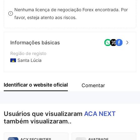
8
Nenhuma licença de negociação Forex encontrada. Por
favor, esteja atento aos riscos.
9
Informações básicas
Região de registo
Santa Lúcia
Anos de operação
1-2 anos
Identificar o website oficial
Comentar
Empresa
ACA NEXT MARKETS LTD
Usuários que visualizaram
ACA NEXT
também visualizaram..
ACY SECURITIES
AVATRADE