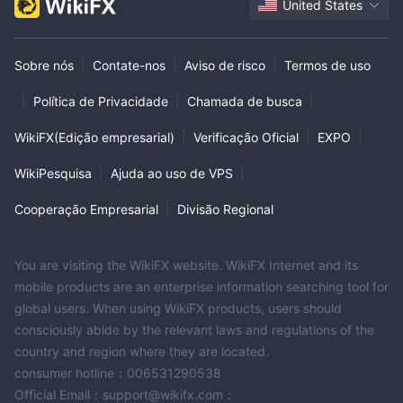
United States
Sobre nós
|
Contate-nos
|
Aviso de risco
|
Termos de uso
|
Política de Privacidade
|
Chamada de busca
|
WikiFX(Edição empresarial)
|
Verificação Oficial
|
EXPO
|
WikiPesquisa
|
Ajuda ao uso de VPS
|
Cooperação Empresarial
|
Divisão Regional
You are visiting the WikiFX website. WikiFX Internet and its
mobile products are an enterprise information searching tool for
global users. When using WikiFX products, users should
consciously abide by the relevant laws and regulations of the
country and region where they are located.
consumer hotline：006531290538
Official Email：support@wikifx.com；