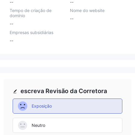
--
--
Tempo de criação de
Nome do website
domínio
--
--
Empresas subsidiárias
--
escreva Revisão da Corretora
Exposição
Neutro