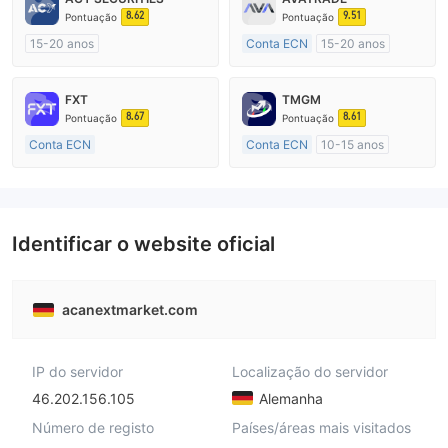
8.62
9.51
Pontuação
Pontuação
15-20 anos
Conta ECN
15-20 anos
Austrália Regulamento
Austrália Regulamento
Market Marketing (MM)
Market Marketing (MM)
FXT
TMGM
Etiqueta principal MT4
Etiqueta principal MT4
8.67
8.61
Pontuação
Pontuação
Conta ECN
Conta ECN
10-15 anos
Mais de 20 anos
Austrália Regulamento
Austrália Regulamento
Market Marketing (MM)
Market Marketing (MM)
Etiqueta principal MT4
Etiqueta principal MT4
Identificar o website oficial
acanextmarket.com
IP do servidor
Localização do servidor
46.202.156.105
Alemanha
Número de registo
Países/áreas mais visitados