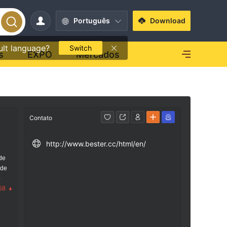
Português
Download
ult language?
Switch
s
EXPO
Mercados
Contato
http://www.bester.cc/html/en/
de
 de
o
58