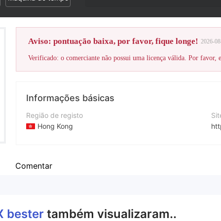
Aviso: pontuação baixa, por favor, fique longe!
2026-08
Verificado: o comerciante não possui uma licença válida. Por favor, es
Informações básicas
Região de registo
Si
Hong Kong
ht
Anos de operação
5-10 anos
Comentar
Empresa
FX bester Trade
X bester
também visualizaram..