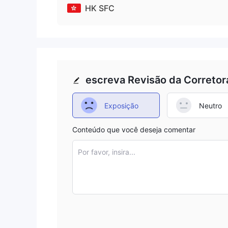
HK SFC
para garantir a segurança de seus investimentos 
informações sobre outros corretores através do Wi
escreva Revisão da Corretor
Exposição
Neutro
Conteúdo que você deseja comentar
Por favor, insira...