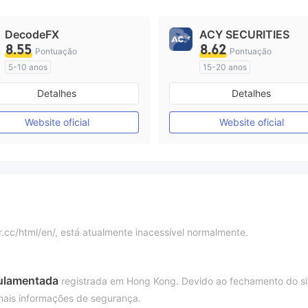
DecodeFX
ACY SECURITIES
8.55
8.62
Pontuação
Pontuação
5-10 anos
15-20 anos
Austrália Regulamento
Austrália Regulamento
Detalhes
Detalhes
Market Marketing (MM)
Market Marketing (MM)
Etiqueta principal MT4
Etiqueta principal MT4
Website oficial
Website oficial
er.cc/html/en/, está atualmente inacessível normalmente.
ulamentada
registrada em Hong Kong. Devido ao fechamento do si
 mais informações de segurança.