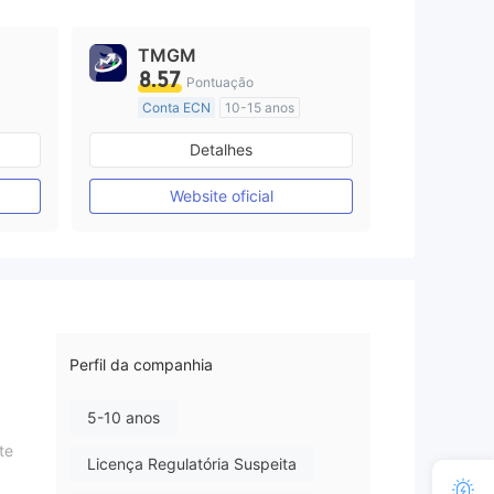
TMGM
8.57
Pontuação
Conta ECN
10-15 anos
Austrália Regulamento
Detalhes
Market Marketing (MM)
Etiqueta principal MT4
Website oficial
Perfil da companhia
5-10 anos
te
Licença Regulatória Suspeita