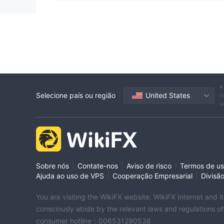
※
Selecione país ou região
United States
c
v
|
|
|
Sobre nós
Contate-nos
Aviso de risco
Termos de u
|
|
Ajuda ao uso de VPS
Cooperação Empresarial
Divisã
You are visiting the WikiFX website. WikiFX Internet and 
consciously abide by the relevant laws and regulations o
consumer hotline：006531290538