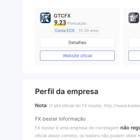
GTCFX
9.23
Pontuação
Conta ECN
15-20 anos
Reino Unido Regulamento
Detalhes
Market Marketing (MM)
Etiqueta principal MT4
Website oficial
Perfil da empresa
Nota
: O site oficial do FX bester, http://www.best
FX bester Informação
não reg
FX bester é uma empresa de corretagem
oficial deste corretor, os traders não podem obter