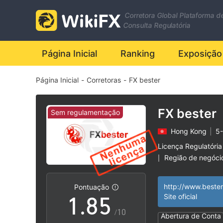
1
Corretora Global Plataforma d
2
Consulta Regulatória
3
0
Página Inicial
Ranking
Exposição
Página Inicial
-
Corretoras
-
FX bester
4
1
5
2
FX bester
Sem regulamentação
Hong Kong
|
5-
6
3
Licença Regulatória
Região de negóci
|
0
7
4
Risco potencial al
|
http://www.bester
Pontuação
1
.
8
5
Site oficial
/10
Abertura de Conta