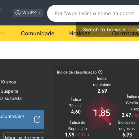
e
WikiFX
Switch to browser defa
Comunidade
Notícias
Corretora
Índice de classificação
Índice
10 anos
regulatório
2.69
 Suspeita
Índice 
os suspeita
Índice
Gestão
to
Técnico
Risc
1.85
4.60
2.47
/
0.
.cc/html/en/
Índice de
Índices de
Reputação
negócios
1.99
6.93
/
0.64
Máquina do tempo