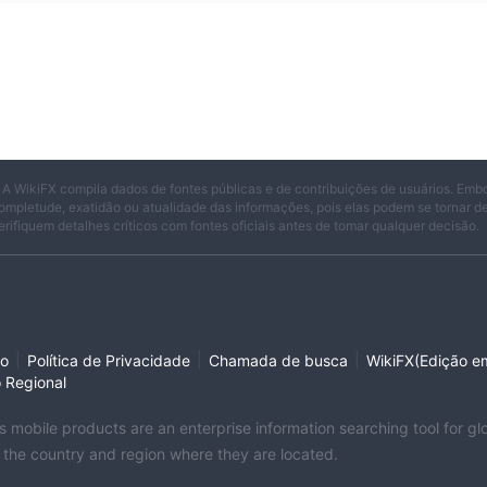
 A WikiFX compila dados de fontes públicas e de contribuições de usuários. Emb
ompletude, exatidão ou atualidade das informações, pois elas podem se tornar 
erifiquem detalhes críticos com fontes oficiais antes de tomar qualquer decisão.
|
|
|
so
Política de Privacidade
Chamada de busca
WikiFX(Edição em
o Regional
its mobile products are an enterprise information searching tool for 
f the country and region where they are located.