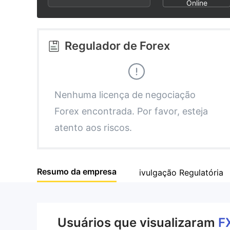
2
9
6
Online
3
7
Regulador de Forex
4
8
5
9
Nenhuma licença de negociação
Forex encontrada. Por favor, esteja
6
atento aos riscos.
7
Resumo da empresa
ivulgação Regulatória
8
9
Usuários que visualizaram
F