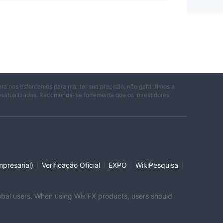
ora nos esforcemos para manter sua precisão, não garantimos a
desatualizadas. Recomenda-se fortemente que os investidores
|
|
|
|
presarial)
Verificação Oficial
EXPO
WikiPesquisa
global users. When using WikiFX products, users should