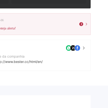
-06
2
teja alerta!
te da companhia
tp://www.bester.cc/html/en/