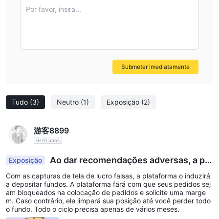
Por favor, insira...
Submeter imediatamente
Tudo
(3)
Neutro
(1)
Exposição
(2)
游客8899
6-10 anos
Ao dar recomendações adversas, a pla
Exposição
taforma fez com que os clientes sofressem enor
Com as capturas de tela de lucro falsas, a plataforma o induzirá
mes perdas.
a depositar fundos. A plataforma fará com que seus pedidos sej
am bloqueados na colocação de pedidos e solicite uma marge
m. Caso contrário, ele limpará sua posição até você perder todo
o fundo. Todo o ciclo precisa apenas de vários meses.