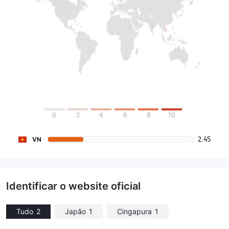
0
2
4
6
8
10
2.45
VN
Identificar o website oficial
Tudo
2
Japão
1
Cingapura
1