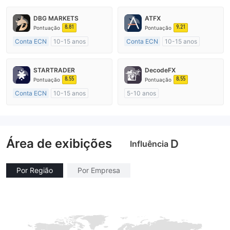
DBG MARKETS
ATFX
8.81
9.21
Pontuação
Pontuação
Conta ECN
10-15 anos
Conta ECN
10-15 anos
Austrália Regulamento
Austrália Regulamento
Market Marketing (MM)
Market Marketing (MM)
STARTRADER
DecodeFX
Etiqueta principal MT4
Etiqueta principal MT4
8.55
8.55
Pontuação
Pontuação
Conta ECN
10-15 anos
5-10 anos
Austrália Regulamento
Austrália Regulamento
Market Marketing (MM)
Market Marketing (MM)
Etiqueta principal MT4
Etiqueta principal MT4
Área de exibições
D
Influência
Por Região
Por Empresa