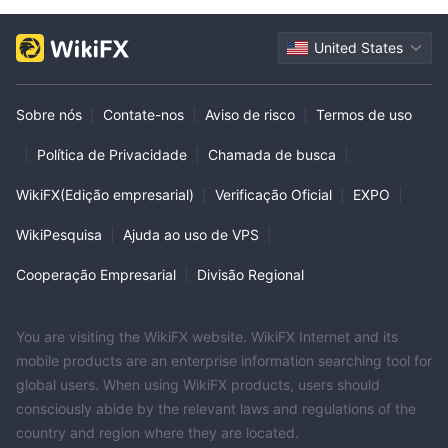
United States
Sobre nós
|
Contate-nos
|
Aviso de risco
|
Termos de uso
|
Política de Privacidade
|
Chamada de busca
|
WikiFX(Edição empresarial)
|
Verificação Oficial
|
EXPO
|
WikiPesquisa
|
Ajuda ao uso de VPS
|
Cooperação Empresarial
|
Divisão Regional
You are visiting the WikiFX website. WikiFX Internet and its
mobile products are an enterprise information searching tool for
global users. When using WikiFX products, users should
consciously abide by the relevant laws and regulations of the
country and region where they are located.