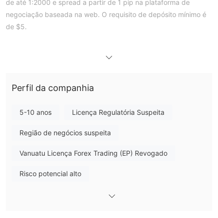
de até 1:2000 e spread a partir de 1 pip na plataforma de
negociação baseada na web. O requisito de depósito mínimo é
de $5.
Prós e Contras
SvoFX é Legítimo?
licenciado pela ASIC e VFSC
Sim. SvoFX é
para oferecer
revogadas
serviços, mas as licenças foram
.
Perfil da companhia
O que posso negociar na SvoFX?
SvoFX oferece negociação em forex, CFDs e criptomoedas.
5-10 anos
Licença Regulatória Suspeita
Tipo de Conta
Região de negócios suspeita
Aqui estão dois tipos de conta que a SvoFX oferece:
Vanuatu Licença Forex Trading (EP) Revogado
Alavancagem
Risco potencial alto
É importante ter em mente que quanto maior a alavancagem,
maior o risco de perder seu capital depositado.
SvoFX Taxas