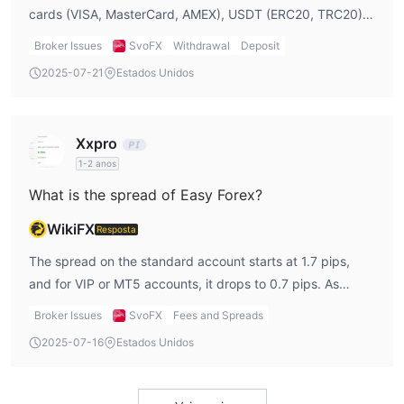
cards (VISA, MasterCard, AMEX), USDT (ERC20, TRC20),
Ethereum mainnet, Google Pay, and Alipay. This flexibility
Broker Issues
SvoFX
Withdrawal
Deposit
helped me deposit easily. Withdrawals, however, are only
2025-07-21
Estados Unidos
through bank transfer, which is a bit limiting.
Xxpro
1-2 anos
What is the spread of Easy Forex?
WikiFX
Resposta
The spread on the standard account starts at 1.7 pips,
and for VIP or MT5 accounts, it drops to 0.7 pips. As
someone trading actively, I pay close attention to these
Broker Issues
SvoFX
Fees and Spreads
spreads since they directly impact my profit margins in
2025-07-16
Estados Unidos
easy forex trading.