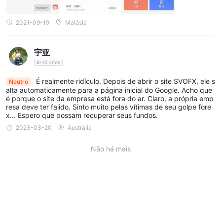
ês dias, oSVOFX o atendimento ao cliente desapareceu. Então e
u finalmente quis sacar o dinheiro que não podia sacar. Eu sabia
que fui enganado.
2021-09-19
Malásia
宇亚
6-10 anos
É realmente ridículo. Depois de abrir o site SVOFX, ele s
Neutro
alta automaticamente para a página inicial do Google. Acho que
é porque o site da empresa está fora do ar. Claro, a própria emp
resa deve ter falido. Sinto muito pelas vítimas de seu golpe fore
x... Espero que possam recuperar seus fundos.
2023-03-20
Austrália
Não há mais