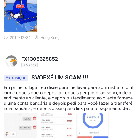
2019-12-31
Hong Kong
FX1305625852
3-5 anos
SVOFXÉ UM SCAM !!!
Exposição
Em primeiro lugar, eu disse para me levar para administrar o dinh
eiro e depois quero depositar, depois perguntei ao serviço de at
endimento ao cliente, e depois o atendimento ao cliente fornece
u uma conta bancária e depois pedi para você fazer a transferê
ncia bancária, e depois disse que o link para o pagamento de ou
ro foi baixado para mim, o assim chamadoSVOFX oi remessa, ga
nhei na primeira noite e depois. Depois que o dinheiro foi recebid
o, fui até o topo e joguei 36.500 de um lado para outro. De qual
quer forma, quando penso nisso agora, não entendo por que fui
enganado por 36500 quando acreditei no golpista. Depois de tr