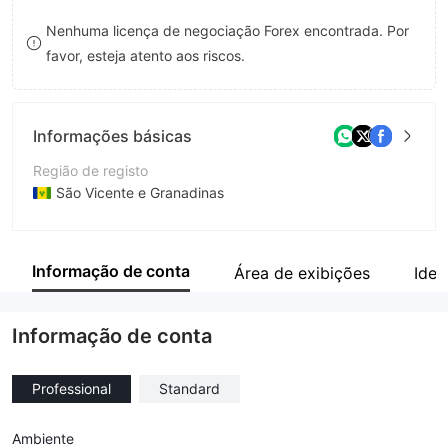
8
Nenhuma licença de negociação Forex encontrada. Por
favor, esteja atento aos riscos.
9
Informações básicas
Região de registo
São Vicente e Granadinas
Anos de operação
5-10 anos
Informação de conta
Área de exibições
Iden
Empresa
SVOFX LTD
Informação de conta
Professional
Standard
Ambiente