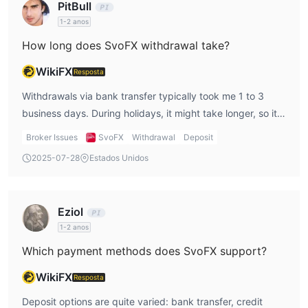
PitBull
1-2 anos
How long does SvoFX withdrawal take?
WikiFX
Resposta
Withdrawals via bank transfer typically took me 1 to 3
business days. During holidays, it might take longer, so it’s
good to plan ahead.
Broker Issues
SvoFX
Withdrawal
Deposit
2025-07-28
Estados Unidos
Eziol
1-2 anos
Which payment methods does SvoFX support?
WikiFX
Resposta
Deposit options are quite varied: bank transfer, credit