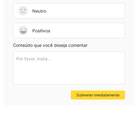
alcance potencial. A falta de regulamentação válida gera
Neutro
incerteza quanto à legitimidade e credibilidade de Axi,
representando riscos para traders em potencial.
Positivos
Instrumentos de Negociação
Axi oferece aos traders uma ampla gama de instrumentos de
Conteúdo que você deseja comentar
negociação, incluindo 50 pares de moedas, 6 pares de
Por favor, insira...
criptomoedas, 20 commodities e 31 índices CFD.
Aqui está uma tabela de comparação dos instrumentos de
negociação oferecidos por diferentes corretores:
Tipos de Conta
Submeter imediatamente
Padrão
Pro
Elite
Axi oferece três tipos de contas:
,
e
. A conta
Padrão, que é a opção padrão, oferece spreads tão baixos
quanto 0,4 pips e não cobra comissões. Por outro lado, a conta
Pro oferece spreads zero, mas cobra uma comissão de $7 por
negociação. Por fim, a conta Elite apresenta spreads zero e
uma comissão menor de $3,50 por negociação, mas requer um