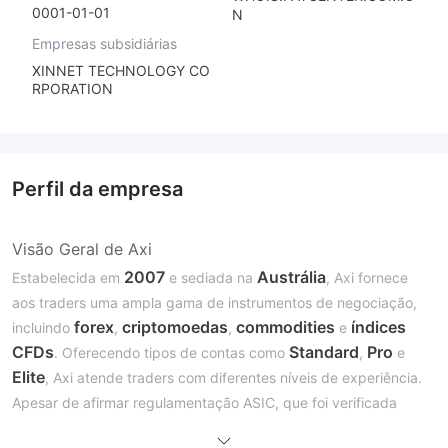
0001-01-01
N
Empresas subsidiárias
XINNET TECHNOLOGY CO
RPORATION
Perfil da empresa
Visão Geral de Axi
2007
Austrália
Estabelecida em
e sediada na
, Axi fornece
aos traders uma ampla gama de instrumentos de negociação,
forex
criptomoedas
commodities
índices
incluindo
,
,
e
CFDs
Standard
Pro
. Oferecendo tipos de contas como
,
e
Elite
, Axi atende traders com diferentes níveis de experiência.
Apesar de afirmar regulamentação ASIC, que foi verificada
uma empresa clonada
como
, Axi opera sem supervisão