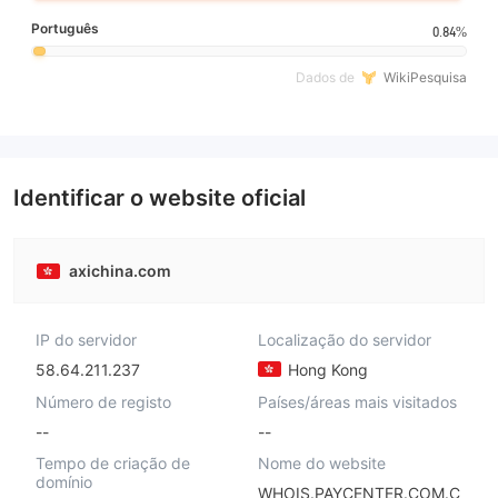
Português
0.84%
Dados de
WikiPesquisa
Identificar o website oficial
axichina.com
IP do servidor
Localização do servidor
58.64.211.237
Hong Kong
Número de registo
Países/áreas mais visitados
--
--
Tempo de criação de
Nome do website
domínio
WHOIS.PAYCENTER.COM.C