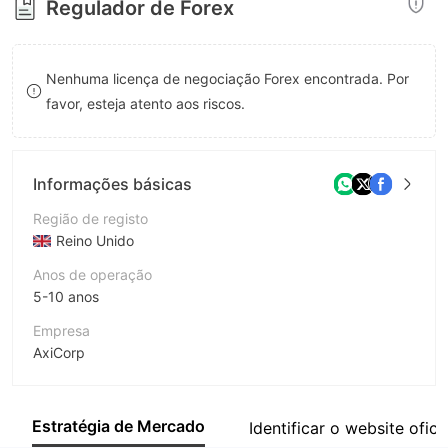
Regulador de Forex
8
9
9
Nenhuma licença de negociação Forex encontrada. Por
favor, esteja atento aos riscos.
Informações básicas
Região de registo
Reino Unido
Anos de operação
5-10 anos
Empresa
AxiCorp
Abreviação
Axi
Estratégia de Mercado
Identificar o website oficia
Funcionário da empresa