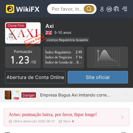
0
Axi
Clone Firm
0
1
5-10 anos
Licença Regulatória Suspeita
0
1
2
Região de negócios suspeita
Pontuação
Índice Regulatório
2.95
regulamentação falsa Austrália
Risco potencial alto
1
.
2
3
Índice de Negócios
7.14
/10
Índice de Gestão de Risco
0.00
2
3
4
Abertura de Conta Online
Site oficial
3
4
5
4
5
6
Empresa Bogus Axi imitando corretor australiano Axi Comerciante
Danger
5
6
7
Aviso: pontuação baixa, por favor, fique longe!
6
7
8
Última detecção 2026-08-07
Risco
4
7
8
9