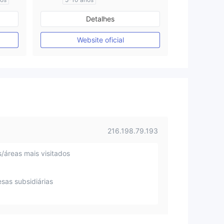
Austrália Regulamento
Detalhes
Market Marketing (MM)
Etiqueta principal MT4
Website oficial
216.198.79.193
s/áreas mais visitados
sas subsidiárias