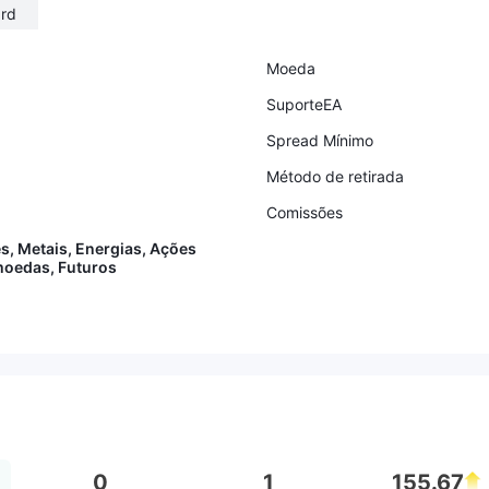
rd
Moeda
SuporteEA
Spread Mínimo
Método de retirada
Comissões
es, Metais, Energias, Ações
moedas, Futuros
0
1
155.67