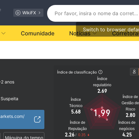
e
WikiFX
Switch to browser defa
Comunidade
Notícias
Corretora
Índice de classificação
Índice
-2 anos
regulatório
2.69
Índice de
 Suspeita
Índice
Gestão d
l MT5
Técnico
Risco
1.99
5.68
ionais
2.80
arkets.com/
to
Índice de
Índices de
Reputação
negócios
2.26
4.25
/
0.35
Máquina do tempo