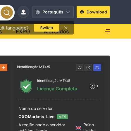
Português
Download
ult language?
Switch
s
EXPO
Mercados
Identificação MT4/5
Contato
Identificação MT4/5
+1 (
4
Licença Completa
http
e
Ground
odney 
Nome do servidor
Saint L
OXOMarkets-Live
MT5
A região onde o servidor
Reino
está localizado
Unido