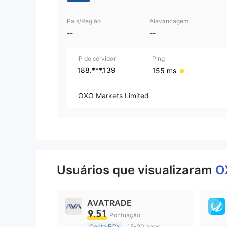
Pais/Região
Alavancagem
--
--
IP do servidor
Ping
188.***.139
155 ms
OXO Markets Limited
Usuários que visualizaram
O
AVATRADE
9.51
Pontuação
Conta ECN
15-20 anos