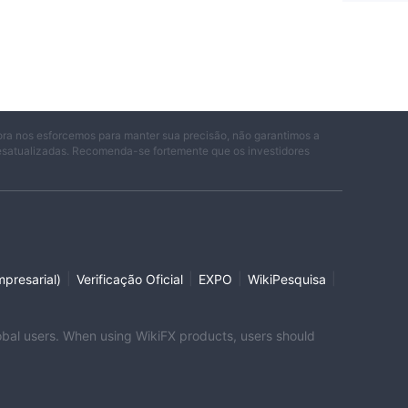
ora nos esforcemos para manter sua precisão, não garantimos a
desatualizadas. Recomenda-se fortemente que os investidores
|
|
|
|
presarial)
Verificação Oficial
EXPO
WikiPesquisa
global users. When using WikiFX products, users should