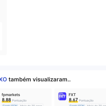
XO
também visualizaram..
fpmarkets
FXT
8.88
8.67
Pontuação
Pontuação
Conta ECN
Mais de 20 anos
Conta ECN
Mais de 20 a