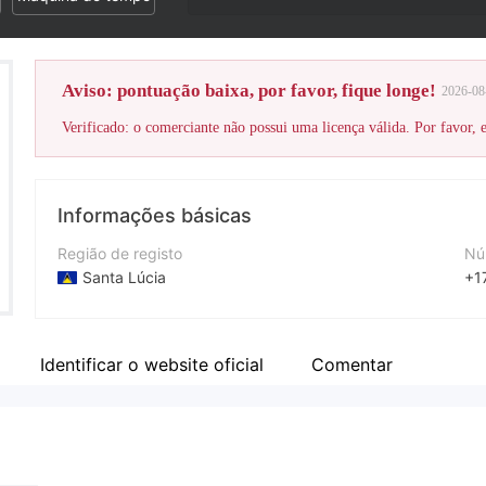
Aviso: pontuação baixa, por favor, fique longe!
2026-08
Verificado: o comerciante não possui uma licença válida. Por favor, es
Informações básicas
Região de registo
Nú
Santa Lúcia
+1
Anos de operação
Si
1-2 anos
ht
Identificar o website oficial
Comentar
Empresa
En
OXO Markets Limited