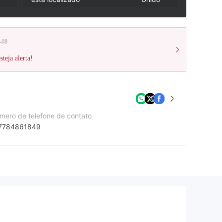
-08
teja alerta!
mero de telefone de contato
7784861849
te da companhia
tps://www.oxomarkets.com/
dereço da companhia
Ground Floor, The Sotheby Building, Rodney Village, Rodney Bay, Gros-Islet, Saint Lucia.