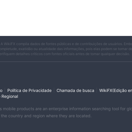
 A WikiFX compila dados de fontes públicas e de contribuições de usuários. Emb
ompletude, exatidão ou atualidade das informações, pois elas podem se tornar 
erifiquem detalhes críticos com fontes oficiais antes de tomar qualquer decisão.
|
|
|
so
Política de Privacidade
Chamada de busca
WikiFX(Edição em
o Regional
its mobile products are an enterprise information searching tool for 
f the country and region where they are located.