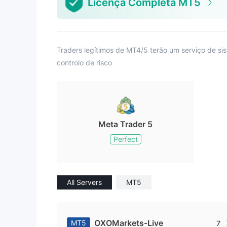
Licença Completa MT5
Traders legítimos de MT4/5 terão um serviço de s
controlo de risco
Meta Trader 5
Perfect
All Servers
MT5
OXOMarkets-Live
MT5
7