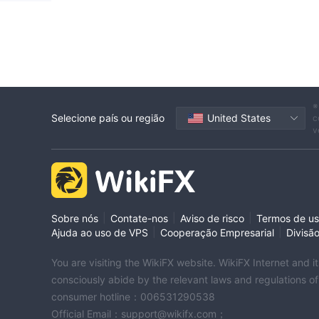
※
Selecione país ou região
United States
c
v
|
|
|
Sobre nós
Contate-nos
Aviso de risco
Termos de u
|
|
Ajuda ao uso de VPS
Cooperação Empresarial
Divisã
You are visiting the WikiFX website. WikiFX Internet and 
consciously abide by the relevant laws and regulations o
consumer hotline：006531290538
Official Email：support@wikifx.com；