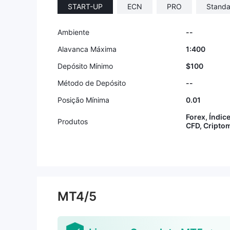
START-UP
ECN
PRO
Standa
Ambiente
--
Alavanca Máxima
1:400
Depósito Mínimo
$100
Método de Depósito
--
Posição Mínima
0.01
Forex, Índic
Produtos
CFD, Cripto
MT4/5