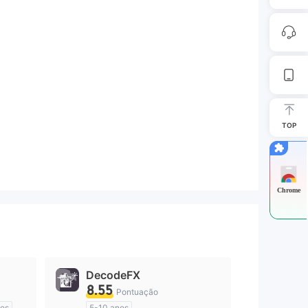
TOP
Chrome
DecodeFX
8.55
Pontuação
nos
5-10 anos