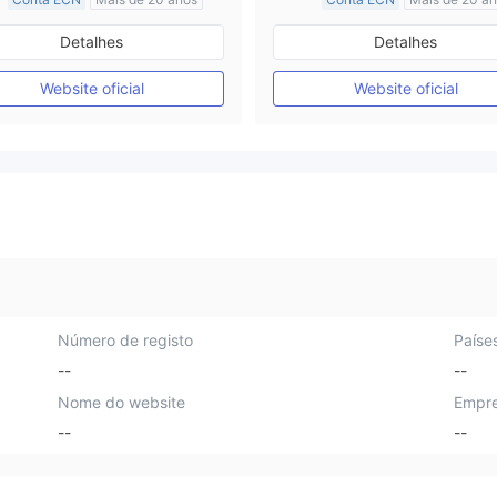
Austrália Regulamento
Austrália Regulamento
Detalhes
Detalhes
Market Marketing (MM)
Market Marketing (MM)
Etiqueta principal MT4
Etiqueta principal MT4
Website oficial
Website oficial
Número de registo
Paíse
--
--
Nome do website
Empre
--
--