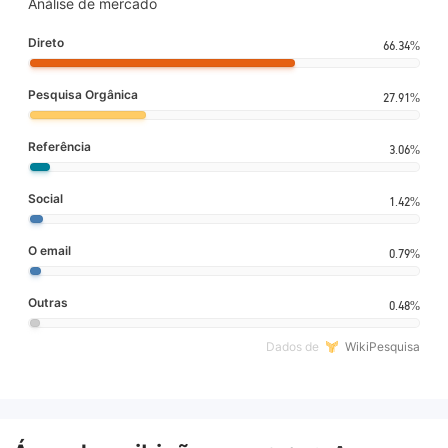
Análise de mercado
Direto
66.34%
Pesquisa Orgânica
27.91%
Referência
3.06%
Social
1.42%
O email
0.79%
Outras
0.48%
Dados de
WikiPesquisa