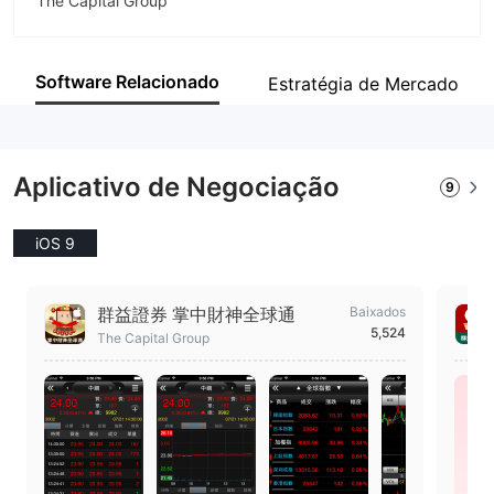
The Capital Group
Abreviação
The Capital Group
Software Relacionado
Estratégia de Mercado
Funcionário da empresa
--
Aplicativo de Negociação
9
iOS 9
群益證券 掌中財神全球通
Baixados
5,524
The Capital Group