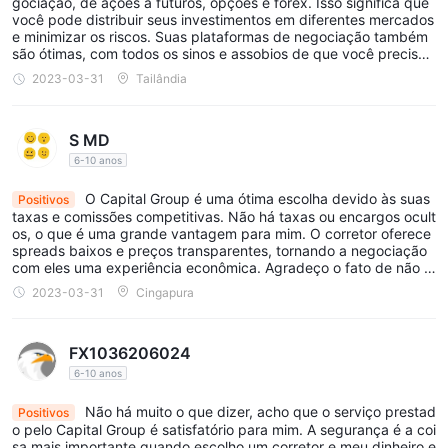
gociação, de ações a futuros, opções e forex. Isso significa que
você pode distribuir seus investimentos em diferentes mercados
e minimizar os riscos. Suas plataformas de negociação também
são ótimas, com todos os sinos e assobios de que você precisa
para negociar e acompanhar seus investimentos como um profis
2023-03-31
Tailândia
sional. Estou muito feliz com a variedade de produtos e recursos
que eles oferecem.
S MD
6-10 anos
O Capital Group é uma ótima escolha devido às suas
Positivos
taxas e comissões competitivas. Não há taxas ou encargos ocult
os, o que é uma grande vantagem para mim. O corretor oferece
spreads baixos e preços transparentes, tornando a negociação
com eles uma experiência econômica. Agradeço o fato de não s
er atingido por taxas ou cobranças inesperadas e poder calcular
2023-03-31
Cingapura
facilmente o custo de minhas negociações.
FX1036206024
6-10 anos
Não há muito o que dizer, acho que o serviço prestad
Positivos
o pelo Capital Group é satisfatório para mim. A segurança é a coi
sa mais importante quando escolho um corretor e meu dinheiro e