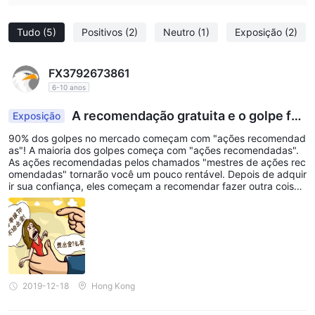
Tudo
(5)
Positivos
(2)
Neutro
(1)
Exposição
(2)
FX3792673861
6-10 anos
A recomendação gratuita e o golpe fut
Exposição
uro de negociação?
90% dos golpes no mercado começam com "ações recomendad
as"! A maioria dos golpes começa com "ações recomendadas".
As ações recomendadas pelos chamados "mestres de ações rec
omendadas" tornarão você um pouco rentável. Depois de adquir
ir sua confiança, eles começam a recomendar fazer outra coisa,
abrir uma conta em outra plataforma. Em seguida, eles farão co
m que você perca todo o fundo deliberadamente, continuando s
e esquivando e pedindo que você adicione fundos. Caso contrár
io, você será removido do grupo. Se você continuar a depositar,
ele só permitirá que você perca mais. Identifique estas rotinas d
a plataforma e evite ser enganado: 1.Envolvendo-se, a empresa
de fachada induz os clientes a negociar. O software de negocia
ção também é manipulado pela empresa. 2 Enquanto os clientes
2019-12-18
Hong Kong
obtiverem lucros, a plataforma congelará suas contas e, portant
o, a venda de ações será inviável. Em seguida, o comerciante irá