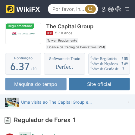
1
2
2
3
The Capital Group
3
0
4
Regulamentado
5-10 anos
4
1
5
Taiwan Regulamento
Licença de Trading de Derivativos (MM)
5
2
6
Autopesquisa
Pontuação
Software de Trade
Índice Regulatório
2.55
6
.
3
7
Índice de Negócios
7.69
Perfect
/10
Índice de Gestão de Risco
7.16
7
4
8
Máquina do tempo
Site oficial
8
5
9
9
6
Uma visita ao The Capital Group em Taiwan - Escritório Encontrado
7
Regulador de Forex
1
8