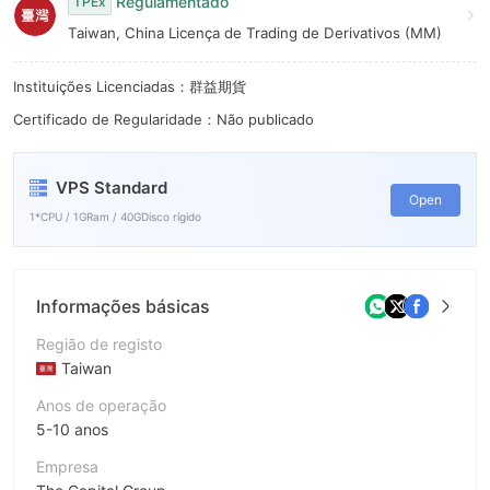
9
Regulamentado
TPEx
Taiwan, China Licença de Trading de Derivativos (MM)
Instituições Licenciadas：群益期貨
Certificado de Regularidade：Não publicado
VPS Standard
Open
1*CPU / 1GRam / 40GDisco rígido
Informações básicas
Região de registo
Taiwan
Anos de operação
5-10 anos
Empresa