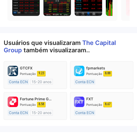
Usuários que visualizaram
The Capital
Group
também visualizaram..
GTCFX
fpmarkets
9.23
8.88
Pontuação
Pontuação
Conta ECN
15-20 anos
Conta ECN
Reino Unido Regulamento
Mais de 20 anos
Market Marketing (MM)
Austrália Regulamento
Fortune Prime Global
FXT
Etiqueta principal MT4
Market Marketing (MM)
8.58
8.67
Pontuação
Pontuação
Etiqueta principal MT4
Conta ECN
15-20 anos
Conta ECN
Austrália Regulamento
Mais de 20 anos
Market Marketing (MM)
Austrália Regulamento
Etiqueta principal MT4
Market Marketing (MM)