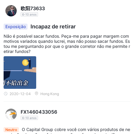
modificar o preço para fazer com que os clientes sofram perdas.
3. Em sua maravilhosa frase, eles fecharão posições obrigatoria
欧阳73633
mente para evitar perdas quando você obtiver lucros. No mome
6-10 anos
nto, os clientes não têm idéia, pois não sabem os números da e
mpresa. 4. Ao controlar a plataforma de negociação, eles injeta
Incapaz de retirar
Exposição
m o fundo virtual e manipulam o mercado para fazer com que os
clientes sofram perdas. 5. Ao aumentar a alavancagem comerci
Não é possível sacar fundos. Peça-me para pagar margem com
al de 10 ou 100 vezes, eles operaram o mercado para fazer com
motivos variados quando lucrei, mas não posso sacar fundos. Es
que os clientes sofressem perdas.
tou me perguntando por que o grande corretor não me permite r
etirar fundos?
2020-12-04
Hong Kong
FX1460433056
6-10 anos
O Capital Group cobre você com vários produtos de ne
Neutro