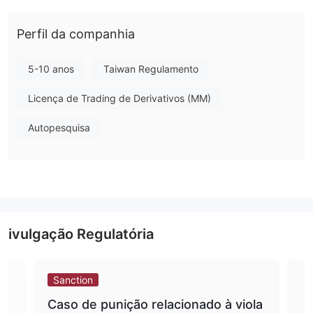
oferecer serviços.
Perfil da companhia
O Que Posso Negociar na The Capital
Group?
5-10 anos
Taiwan Regulamento
The Capital Group oferece ações e futuros.
Não há negociação de ETFs ou negociação de títulos. Você não
Licença de Trading de Derivativos (MM)
terá uma boa variedade de opções de investimento.
Autopesquisa
ivulgação Regulatória
Sanction
Sa
Caso de punição relacionado à viola
Th