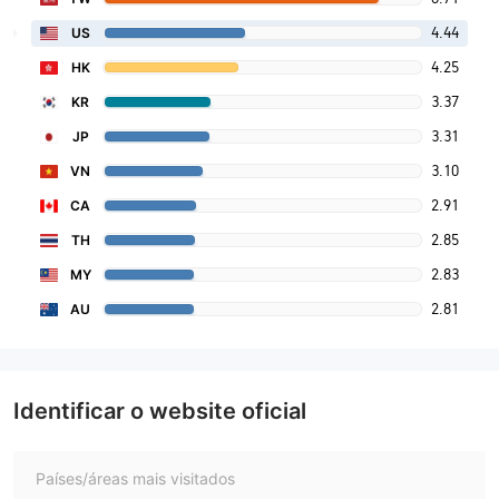
4.44
US
4.25
HK
3.37
KR
3.31
JP
3.10
VN
2.91
CA
2.85
TH
2.83
MY
2.81
AU
Identificar o website oficial
Países/áreas mais visitados