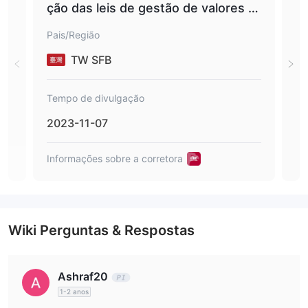
ção das leis de gestão de valores m
ão 
obiliários pela Qunyi Jinding Securiti
eus
Pais/Região
Pais
es Co., Ltd. (Penalidade de Valores
de 
Mobiliários Financeiros nº 11203512
de
TW SFB
11)
3; 
nº 
Tempo de divulgação
Tem
stã
2023-11-07
202
Informações sobre a corretora
Info
The Capital
Group
Wiki Perguntas & Respostas
Ashraf20
1-2 anos