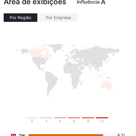
Área de exibições
A
Influência
Por Região
Por Empresa
0
2
4
6
8
10
8.71
TW