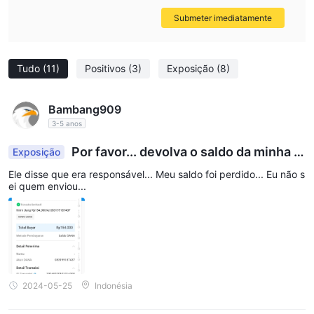
Submeter imediatamente
Tudo
(11)
Positivos
(3)
Exposição
(8)
Bambang909
3-5 anos
Por favor... devolva o saldo da minha D
Exposição
ANA
Ele disse que era responsável... Meu saldo foi perdido... Eu não s
ei quem enviou...
2024-05-25
Indonésia