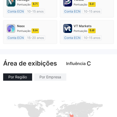
8.71
8.61
Pontuação
Pontuação
Conta ECN
10-15 anos
Conta ECN
10-15 anos
Austrália Regulamento
Austrália Regulamento
Market Marketing (MM)
Market Marketing (MM)
Neex
VT Markets
Etiqueta principal MT4
Etiqueta principal MT4
8.64
8.68
Pontuação
Pontuação
Conta ECN
15-20 anos
Conta ECN
10-15 anos
Austrália Regulamento
Austrália Regulamento
Market Marketing (MM)
Market Marketing (MM)
Etiqueta principal MT4
Etiqueta principal MT4
Área de exibições
C
Influência
Por Região
Por Empresa