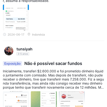
r, assuma a responsabilidade.
2024-06-17
Indonésia
tunsiyah
3-5 anos
Não é possível sacar fundos
Exposição
Inicialmente, transferi $2.600.000 e foi prometido dinheiro líquid
o juntamente com comissão. Mas depois de transferir, não pude
receber o dinheiro, tive que transferir mais 7.258.000. Fiz a segu
nda transferência, mas ainda não consigo receber meu dinheiro
porque tenho que transferir novamente cerca de 12 milhões. Ma
s não fiz a terceira transferência porque fiquei sem dinheiro. Por
favor, me ajude a recuperar meu dinheiro, 9.858.000.