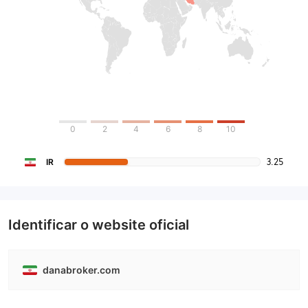
0
2
4
6
8
10
3.25
IR
Identificar o website oficial
danabroker.com