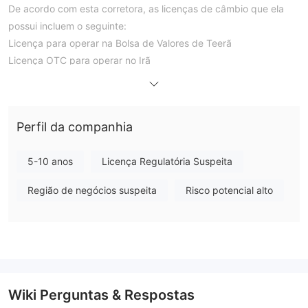
De acordo com esta corretora, as licenças de câmbio que ela
possui incluem o seguinte:
Licença para operar na Bolsa de Valores de Teerã
Licença OTC para operar no Irã
Licença de negociação on-line
Licença de Consultor de Admissão
No entanto, não há licença regulatória oficial que mostre que
Perfil da companhia
esse corretor opera legalmente.
Instrumentos de mercado
5-10 anos
Licença Regulatória Suspeita
com o Dana Brokerage Co. plataforma, os investidores podem
obter acesso a vários mercados financeiros, incluindo câmbio,
Região de negócios suspeita
Risco potencial alto
ações, opções e muito mais.
Canais de Negociação
A negociação no mercado de ações pode ser feita de três
maneiras:
Pedidos presenciais: Você pode preencher o formulário de
compra ou venda na seção de aceitação e o responsável por
Wiki Perguntas & Respostas
aceitar seu pedido informa os comerciantes.