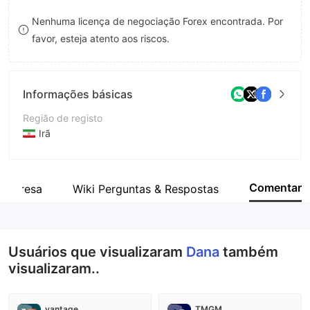
8
7
Nenhuma licença de negociação Forex encontrada. Por
favor, esteja atento aos riscos.
9
8
9
Informações básicas
Região de registo
Irã
Anos de operação
5-10 anos
Comentar
empresa
Wiki Perguntas & Respostas
Empresa
Dana Brokerage Co.
Usuários que visualizaram
Dana
também
visualizaram..
vantage
TMGM