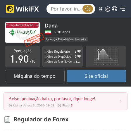
4
5
6
Dana
em regulamentação
Sem regulamentação
7
5-10 anos
Licença Regulatória Suspeita
0
8
Região de negócios suspeita
Risco potencial alto
Pontuação
Índice Regulatório
3.99
1
.
9
0
Índice de Negócios
6.98
/10
Índice de Gestão de Risco
2.44
2
1
Máquina do tempo
Site oficial
3
2
4
3
Aviso: pontuação baixa, por favor, fique longe!
5
4
Última detecção 2026-08-08
Risco
3
6
5
Regulador de Forex
7
6