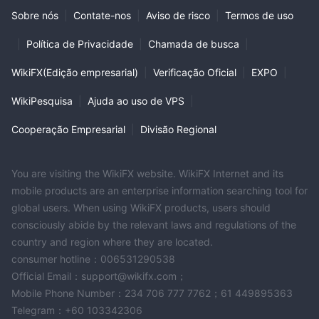
Sobre nós
|
Contate-nos
|
Aviso de risco
|
Termos de uso
|
Política de Privacidade
|
Chamada de busca
|
WikiFX(Edição empresarial)
|
Verificação Oficial
|
EXPO
|
WikiPesquisa
|
Ajuda ao uso de VPS
|
Cooperação Empresarial
|
Divisão Regional
You are visiting the WikiFX website. WikiFX Internet and its
mobile products are an enterprise information searching tool for
global users. When using WikiFX products, users should
consciously abide by the relevant laws and regulations of the
country and region where they are located.
consumer hotline：006531290538
Official Email：support@wikifx.com；
Mobile Phone Number：234 706 777 7762；61 449895363
Telegram：+60 103342306