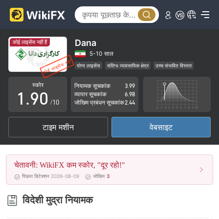
4
5
6
Dana
कोई लाइसेंस नहीं हैं
7
5-10 साल
योग्य लाइसेंस
संदिग्ध व्यावसायिक क्षेत्र
उच्च संभावित विस्तार
0
8
स्कोर
नियामक सूचकांक
3.99
1
.
9
0
व्यापार सूचकांक
6.98
/10
जोखिम प्रबंधन सूचकांक
2.44
2
1
टाइम मशीन
वेबसाइट
3
2
4
3
चेतावनी: WikiFX कम स्कोर, "दूर रहो!"
5
4
पिछला डिटेक्शन 2026-08-09
जोखिम
3
6
5
विदेशी मुद्रा नियामक
7
6