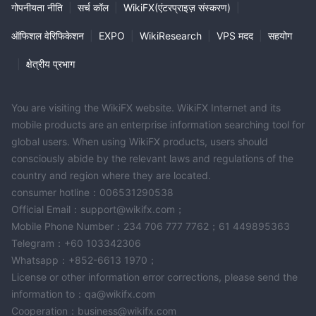
गोपनीयता नीति
|
सर्च कॉल
|
WikiFX(एंटरप्राइज़ संस्करण)
|
ऑफिशल वेरिफिकेशन
|
EXPO
|
WikiResearch
|
VPS मदद
|
सहयोग
|
क्षेत्रीय प्रभाग
You are visiting the WikiFX website. WikiFX Internet and its
mobile products are an enterprise information searching tool for
global users. When using WikiFX products, users should
consciously abide by the relevant laws and regulations of the
country and region where they are located.
consumer hotline：006531290538
Official Email：support@wikifx.com；
Mobile Phone Number：234 706 777 7762；61 449895363
Telegram：+60 103342306
Whatsapp：+852-6613 1970；
License or other information error corrections, please send the
information to：qa@wikifx.com
Cooperation：business@wikifx.com