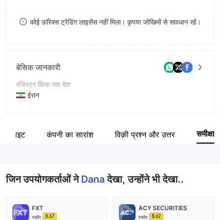
8
7
कोई फ़ॉरेक्स ट्रेडिंग लाइसेंस नहीं मिला। कृपया जोखिमों से सावधान रहें।
9
8
9
बेसिक जानकारी
रजिस्टर किया गया देश
ईरान
संचालन अवधि
5-10 साल
समीक्षा
वेबसाइट
कंपनी का सारांश
विक़ी प्रश्न और उत्तर
कंपनी का नाम
Dana Brokerage Co.
जिन उपयोगकर्ताओं ने
Dana
देखा, उन्होंने भी देखा..
FXT
ACY SECURITIES
8.67
8.62
स्कोर
स्कोर