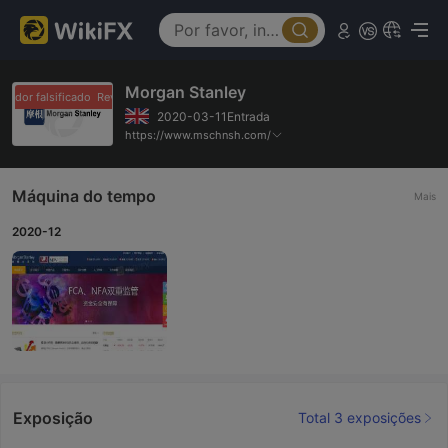
Morgan Stanley
dedor falsificado
Revendedor falsificado
2020-03-11Entrada
https://www.mschnsh.com/
Máquina do tempo
Mais
2020-12
Exposição
Total 3 exposições