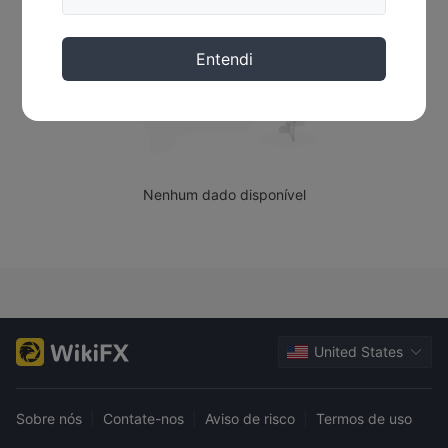
Entendi
Nenhum dado disponível
United States
Sobre nós
|
Contate-nos
|
Aviso de risco
|
Termos de uso