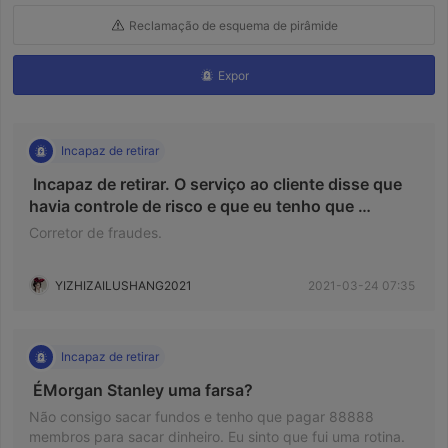
Reclamação de esquema de pirâmide
Expor
Incapaz de retirar
 Incapaz de retirar. O serviço ao cliente disse que 
havia controle de risco e que eu tenho que 
recarregar metade dos meus ativos. Foi 
Corretor de fraudes.
demonstrado que a rede está desconectada. 
YIZHIZAILUSHANG2021
2021-03-24 07:35
Incapaz de retirar
 ÉMorgan Stanley uma farsa? 
Não consigo sacar fundos e tenho que pagar 88888
membros para sacar dinheiro. Eu sinto que fui uma rotina.