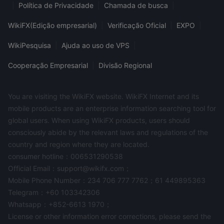
|
Política de Privacidade
|
Chamada de busca
|
WikiFX(Edição empresarial)
|
Verificação Oficial
|
EXPO
|
WikiPesquisa
|
Ajuda ao uso de VPS
|
Cooperação Empresarial
|
Divisão Regional
You are visiting the WikiFX website. WikiFX Internet and its
mobile products are an enterprise information searching tool for
global users. When using WikiFX products, users should
consciously abide by the relevant laws and regulations of the
country and region where they are located.
consumer hotline：006531290538
Official Email：support@wikifx.com；
Mobile Phone Number：234 706 777 7762；61 449895363
Telegram：+60 103342306
Whatsapp：+852-6613 1970；
License or other information error corrections, please send the