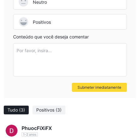
Neutro
Positivos
Conteúdo que você deseja comentar
Por favor, insira...
Submeter imediatamente
Tudo
(3)
Positivos
(3)
PhuocFiXiFX
1-2 anos