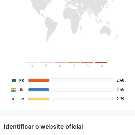
0
2
4
6
8
10
2.48
PK
2.45
IN
2.39
JP
Identificar o website oficial