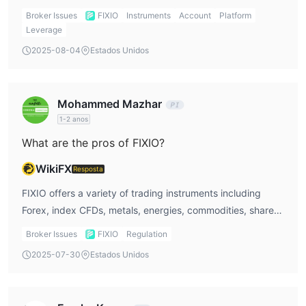
Bonds. Cryptocurrency and ETF trading are not listed as
Broker Issues
FIXIO
Instruments
Account
Platform
supported.
Leverage
2025-08-04
Estados Unidos
Mohammed Mazhar
1-2 anos
What are the pros of FIXIO?
WikiFX
Resposta
FIXIO offers a variety of trading instruments including
Forex, index CFDs, metals, energies, commodities, shares,
and bonds. It provides multiple trading platforms like MT5,
Broker Issues
FIXIO
Regulation
cTrader, and AdvanTrade, and allows trading with
2025-07-30
Estados Unidos
leverage up to 1:1000 with spreads starting from 0.