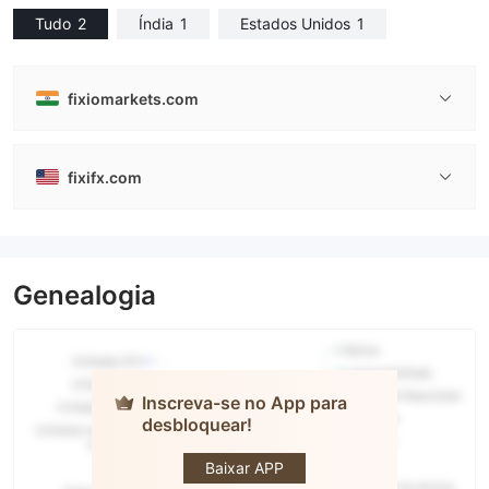
Tudo
2
Índia
1
Estados Unidos
1
fixiomarkets.com
fixifx.com
Genealogia
Inscreva-se no App para
desbloquear!
FIXIO
Baixar APP