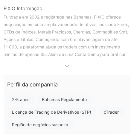
FIXIO Informação
Fundada em 2002 e registrada nas Bahamas, FIXIO oferece
negociação em uma ampla variedade de ativos, incluindo Forex,
CFDs de Índices, Metais Preciosos, Energias, Commodities Soft,
Ações e Títulos. Começando com 0 e alavancagem de até
1:1000, a plataforma ajuda os traders com um investimento
mínimo de apenas $5. Além de uma Conta Demo para praticar,
a Fixio oferece acesso ao cTrader, MetaTrader5 e AdvanTrade.
Prós e Contras
FIXIO é Legítimo?
FIXIO é regulamentado pela Comissão de Valores Mobiliários
Perfil da companhia
das Bahamas (JBFS).
2-5 anos
Bahamas Regulamento
O que posso negociar em FIXIO?
Você pode negociar dezenas de produtos, incluindo FOREX,
Licença de Trading de Derivativos (STP)
cTrader
CFDs de Índices, Metais Preciosos, Energias, Commodities
Região de negócios suspeita
Agrícolas, Ações e Títulos.