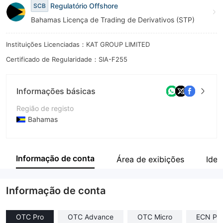
Regulatório Offshore
SCB
8
Bahamas Licença de Trading de Derivativos (STP)
9
Instituições Licenciadas：KAT GROUP LIMITED
Certificado de Regularidade：SIA-F255
Informações básicas
Região de registo
Bahamas
Anos de operação
2-5 anos
Informação de conta
Área de exibições
Iden
Empresa
Prex Markets Limited
Informação de conta
OTC Pro
OTC Advance
OTC Micro
ECN Pre