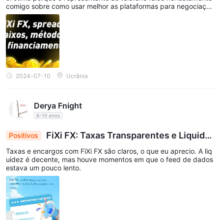
comigo sobre como usar melhor as plataformas para negociaçõe
s lucrativas.
2024-07-10
Ucrânia
Derya Fnight
6-10 anos
FiXi FX: Taxas Transparentes e Liquide
Positivos
z Decente com Ocasionais Atrasos na Alimentaç
Taxas e encargos com FiXi FX são claros, o que eu aprecio. A liq
ão de Dados
uidez é decente, mas houve momentos em que o feed de dados
estava um pouco lento.