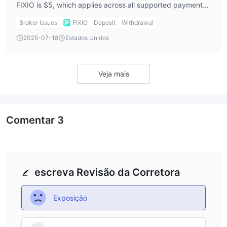
FIXIO is $5, which applies across all supported payment
methods. This allows low-barrier access for new traders.
Broker Issues
FIXIO
Deposit
Withdrawal
2025-07-18
Estados Unidos
Veja mais
Comentar
3
escreva Revisão da Corretora
Exposição