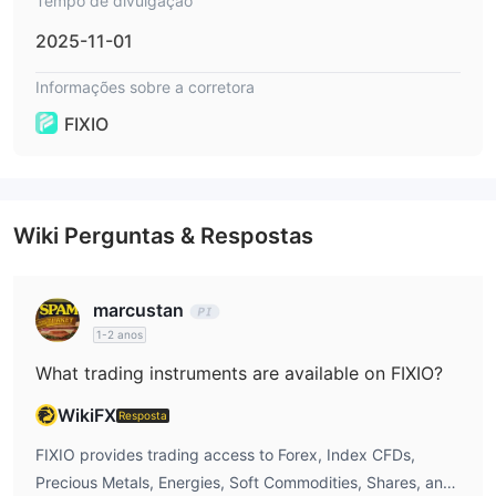
Tempo de divulgação
de negociação, incluindo: cTrader, MetaTrader5, AdvanTrade.
2025-11-01
Depósito e Saque
Informações sobre a corretora
FIXIO suporta uma variedade de métodos de depósito e saque,
incluindo: VISA, Mastercard, JCB, Techer, Ethereum, Bitcoin,
FIXIO
Transferência Bancária, Sticpay.
Opções de Depósito
Opções de Saque
Wiki Perguntas & Respostas
marcustan
1-2 anos
What trading instruments are available on FIXIO?
WikiFX
Resposta
FIXIO provides trading access to Forex, Index CFDs,
Precious Metals, Energies, Soft Commodities, Shares, and