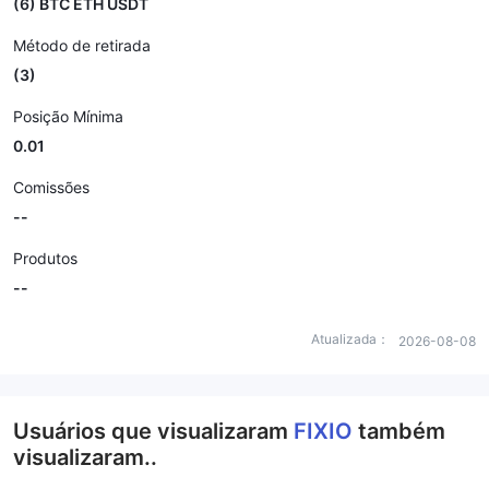
(6) BTC ETH USDT
Método de retirada
(3)
Posição Mínima
0.01
Comissões
--
Produtos
--
Atualizada：
2026-08-08
Usuários que visualizaram
FIXIO
também
visualizaram..