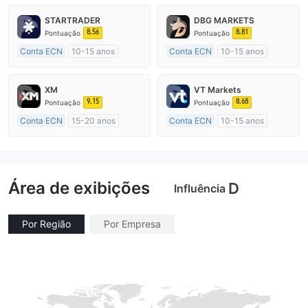
STARTRADER
DBG MARKETS
8.56
8.81
Pontuação
Pontuação
Conta ECN
10-15 anos
Conta ECN
10-15 anos
Austrália Regulamento
Austrália Regulamento
Market Marketing (MM)
Market Marketing (MM)
XM
VT Markets
Etiqueta principal MT4
Etiqueta principal MT4
9.15
8.68
Pontuação
Pontuação
Conta ECN
15-20 anos
Conta ECN
10-15 anos
Austrália Regulamento
Austrália Regulamento
Market Marketing (MM)
Market Marketing (MM)
Etiqueta principal MT4
Etiqueta principal MT4
Área de exibições
D
Influência
Por Região
Por Empresa