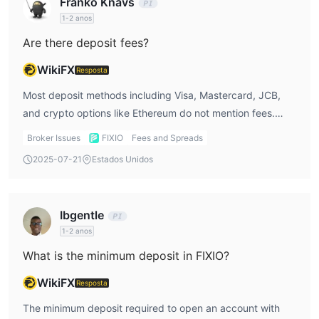
Franko Knavs
1-2 anos
Are there deposit fees?
WikiFX
Resposta
Most deposit methods including Visa, Mastercard, JCB,
and crypto options like Ethereum do not mention fees.
Bitcoin deposits incur a 1% charge, and Sticpay deposits
Broker Issues
FIXIO
Fees and Spreads
have a 2% fee. Bank transfers are listed as free.
2025-07-21
Estados Unidos
Ibgentle
1-2 anos
What is the minimum deposit in FIXIO?
WikiFX
Resposta
The minimum deposit required to open an account with