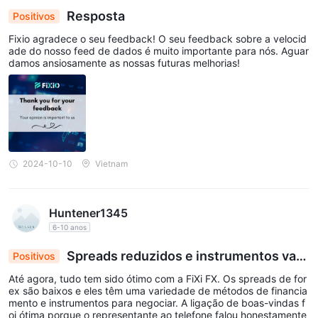
Resposta
Positivos
Fixio agradece o seu feedback! O seu feedback sobre a velocid
ade do nosso feed de dados é muito importante para nós. Aguar
damos ansiosamente as nossas futuras melhorias!
2024-10-10
Vietnam
Huntener1345
6-10 anos
Spreads reduzidos e instrumentos vari
Positivos
ados impulsionam negociações lucrativas com a
Até agora, tudo tem sido ótimo com a FiXi FX. Os spreads de for
FiXi FX
ex são baixos e eles têm uma variedade de métodos de financia
mento e instrumentos para negociar. A ligação de boas-vindas f
oi ótima porque o representante ao telefone falou honestamente