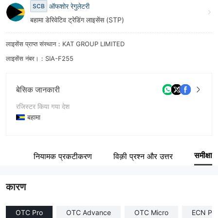
ऑफशोर रेगुलेटरी
SCB
8
बहामा डेरिवेटिव ट्रेडिंग लाइसेंस (STP)
9
लाइसेंस प्राप्त संस्थान：KAT GROUP LIMITED
लाइसेंस नंबर।：SIA-F255
बेसिक जानकारी
रजिस्टर किया गया देश
बहामा
संचालन अवधि
2-5 साल
समीक्षा
रांश
नियामक प्रकटीकरण
विक़ी प्रश्न और उत्तर
कंपनी का नाम
Prex Markets Limited
कारण
OTC Pro
OTC Advance
OTC Micro
ECN Pre