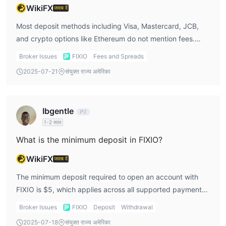
WikiFX
जवाब दें
Most deposit methods including Visa, Mastercard, JCB,
and crypto options like Ethereum do not mention fees.
Bitcoin deposits incur a 1% charge, and Sticpay deposits
Broker Issues
FIXIO
Fees and Spreads
have a 2% fee. Bank transfers are listed as free.
2025-07-21
संयुक्त राज्य अमेरिका
Ibgentle
1-2 साल
What is the minimum deposit in FIXIO?
WikiFX
जवाब दें
The minimum deposit required to open an account with
FIXIO is $5, which applies across all supported payment
methods. This allows low-barrier access for new traders.
Broker Issues
FIXIO
Deposit
Withdrawal
2025-07-18
संयुक्त राज्य अमेरिका