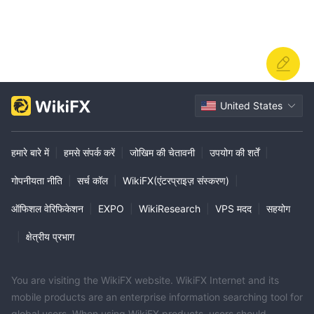
United States
हमारे बारे में
|
हमसे संपर्क करें
|
जोखिम की चेतावनी
|
उपयोग की शर्तें
|
गोपनीयता नीति
|
सर्च कॉल
|
WikiFX(एंटरप्राइज़ संस्करण)
|
ऑफिशल वेरिफिकेशन
|
EXPO
|
WikiResearch
|
VPS मदद
|
सहयोग
|
क्षेत्रीय प्रभाग
You are visiting the WikiFX website. WikiFX Internet and its
mobile products are an enterprise information searching tool for
global users. When using WikiFX products, users should