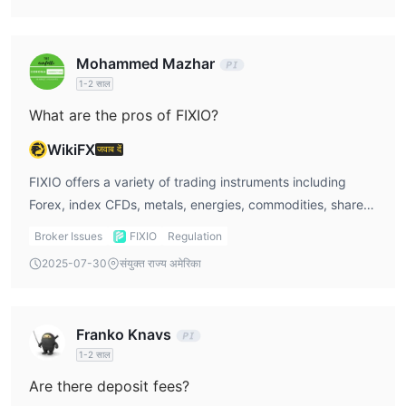
Mohammed Mazhar
1-2 साल
What are the pros of FIXIO?
WikiFX
जवाब दें
FIXIO offers a variety of trading instruments including
Forex, index CFDs, metals, energies, commodities, shares,
and bonds. It provides multiple trading platforms like MT5,
Broker Issues
FIXIO
Regulation
cTrader, and AdvanTrade, and allows trading with
2025-07-30
संयुक्त राज्य अमेरिका
leverage up to 1:1000 with spreads starting from 0.
Franko Knavs
1-2 साल
Are there deposit fees?