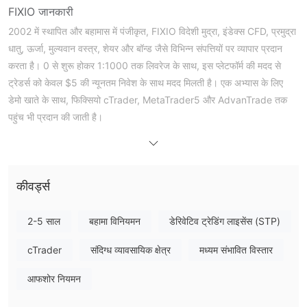
FIXIO जानकारी
2002 में स्थापित और बहामास में पंजीकृत, FIXIO विदेशी मुद्रा, इंडेक्स CFD, प्रमुद्रा
धातु, ऊर्जा, मुल्यवान वस्त्र, शेयर और बॉन्ड जैसे विभिन्न संपत्तियों पर व्यापार प्रदान
करता है। 0 से शुरू होकर 1:1000 तक लिवरेज के साथ, इस प्लेटफॉर्म की मदद से
ट्रेडर्स को केवल $5 की न्यूनतम निवेश के साथ मदद मिलती है। एक अभ्यास के लिए
डेमो खाते के साथ, फिक्सियो cTrader, MetaTrader5 और AdvanTrade तक
पहुंच भी प्रदान की जाती है।
लाभ और हानि
FIXIO क्या विधि है?
FIXIO को बहामास के सिक्योरिटीज कमीशन (JBFS) द्वारा नियामित किया जाता है।
कीवर्ड्स
मैं FIXIO पर क्या ट्रेड कर सकता हूँ?
आप FOREX, इंडेक्स CFDs, प्रिशस मेटल्स, ऊर्जा, सॉफ्ट कमोडिटीज़, शेयर बॉन्ड्स
2-5 साल
बहामा विनियमन
डेरिवेटिव ट्रेडिंग लाइसेंस (STP)
सहित कई उत्पाद ट्रेड कर सकते हैं।
cTrader
संदिग्ध व्यावसायिक क्षेत्र
मध्यम संभावित विस्तार
खाता प्रकार
आफशोर नियमन
डेमो खाता के बारे में:
FIXIO डेमो खाताएं प्रदान करता है।