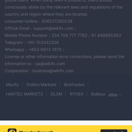
consciously abide by the relevant laws and regulations of the
country and region where they are located.
consumer hotline：006531290538
Official Email：support@wikifx.com；
Mobile Phone Number：234 706 777 7762；61 449895363
Telegram：+60 103342306
Whatsapp：+852-6613 1970；
License or other information error corrections, please send the
information to：qa@wikifx.com
Cooperation：business@wikifx.com
Maxify
Dollars Markets
libertrades
HANTEC MARKETS
DLSM
RYOEX
Bullsouq
अधिक
Axi
Kinesis
moomoo
ASEX
LGT
GS CAPITAL
Swift Global Trade
WLS
iForex
3angleFX
HubuFX
FXwealth Hub
ABN AMRO Clearing