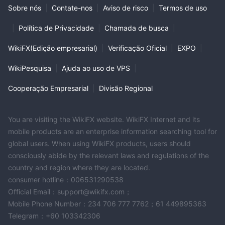
Sobre nós
|
Contate-nos
|
Aviso de risco
|
Termos de uso
|
Política de Privacidade
|
Chamada de busca
|
WikiFX(Edição empresarial)
|
Verificação Oficial
|
EXPO
|
WikiPesquisa
|
Ajuda ao uso de VPS
|
Cooperação Empresarial
|
Divisão Regional
You are visiting the WikiFX website. WikiFX Internet and its
mobile products are an enterprise information searching tool for
global users. When using WikiFX products, users should
consciously abide by the relevant laws and regulations of the
country and region where they are located.
consumer hotline：006531290538
Official Email：support@wikifx.com；
Mobile Phone Number：234 706 777 7762；61 449895363
Telegram：+60 103342306