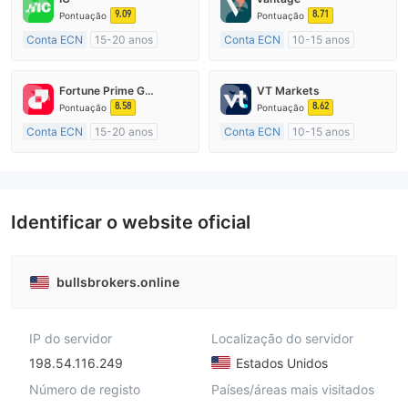
9.09
8.71
Pontuação
Pontuação
Conta ECN
15-20 anos
Conta ECN
10-15 anos
Austrália Regulamento
Austrália Regulamento
Market Marketing (MM)
Market Marketing (MM)
Fortune Prime Global
VT Markets
Etiqueta principal MT4
Etiqueta principal MT4
8.58
8.62
Pontuação
Pontuação
Conta ECN
15-20 anos
Conta ECN
10-15 anos
Austrália Regulamento
Austrália Regulamento
Market Marketing (MM)
Market Marketing (MM)
Etiqueta principal MT4
Etiqueta principal MT4
Identificar o website oficial
bullsbrokers.online
IP do servidor
Localização do servidor
198.54.116.249
Estados Unidos
Número de registo
Países/áreas mais visitados