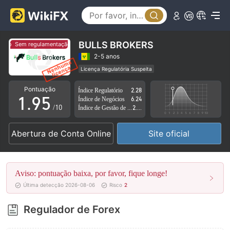
4
0
5
1
6
2
BULLS BROKERS
Sem regulamentação
Sem regulamentação
7
3
2-5 anos
Licença Regulatória Suspeita
0
8
4
Região de negócios suspeita
Risco potencial alto
Pontuação
Índice Regulatório
2.28
1
.
9
5
Índice de Negócios
6.24
/10
Índice de Gestão de Risco
2.78
2
6
Abertura de Conta Online
Site oficial
3
7
4
8
Aviso: pontuação baixa, por favor, fique longe!
5
9
Última detecção 2026-08-06
Risco
2
6
Regulador de Forex
7