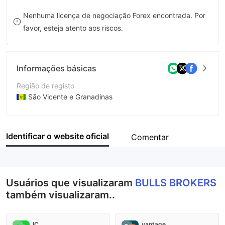
8
Nenhuma licença de negociação Forex encontrada. Por
favor, esteja atento aos riscos.
9
Informações básicas
Região de registo
São Vicente e Granadinas
Anos de operação
2-5 anos
Identificar o website oficial
Comentar
Empresa
BULLS BROKERS
Usuários que visualizaram
BULLS BROKERS
também visualizaram..
IC
vantage