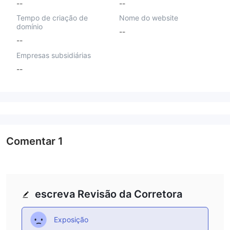
--
--
Tempo de criação de
Nome do website
domínio
--
--
Empresas subsidiárias
--
Comentar
1
escreva Revisão da Corretora
Exposição