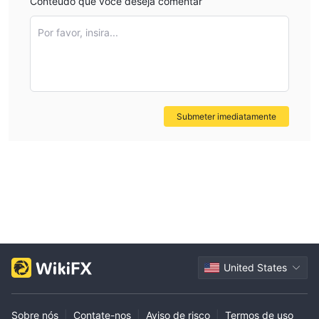
Conteúdo que você deseja comentar
Como o site oficial da Lead Securities não pode ser aberto, os
traders não podem obter mais informações sobre os serviços
Por favor, insira...
de segurança. Além disso, o status de Clone Suspeito e o nome
de domínio não registrado indicam que os riscos de negociação
deste corretor são altos. Os traders podem obter mais
informações sobre outros corretores através do WikiFX. A
informação melhora a segurança das transações.
Submeter imediatamente
United States
Sobre nós
|
Contate-nos
|
Aviso de risco
|
Termos de uso