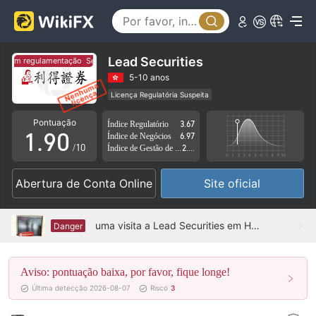
4
5
6
Lead Securities
Sem regulamentação
Sem regulamentação
7
5-10 anos
Licença Regulatória Suspeita
0
8
Região de negócios suspeita
Risco potencial alto
Pontuação
Índice Regulatório
3.67
1
.
9
0
Índice de Negócios
6.97
/10
Índice de Gestão de Risco
2.47
2
1
Abertura de Conta Online
Site oficial
3
2
4
3
uma visita a Lead Securities em Hong Kong – nenhum escritório encontrado
Danger
5
4
Aviso: pontuação baixa, por favor, fique longe!
6
5
Última detecção 2026-08-07
Risco
3
7
6