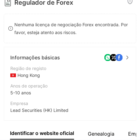
Regulador de Forex
8
7
9
8
Nenhuma licença de negociação Forex encontrada. Por
9
favor, esteja atento aos riscos.
Informações básicas
Região de registo
Hong Kong
Anos de operação
5-10 anos
Empresa
Lead Securities (HK) Limited
Abreviação
Lead Securities
Identificar o website oficial
Genealogia
Empr
Funcionário da empresa