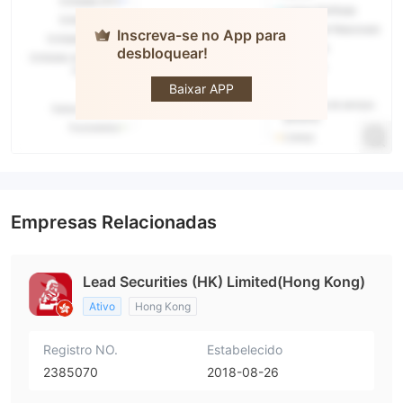
Inscreva-se no App para
desbloquear!
Lead
Securities
Baixar APP
Empresas Relacionadas
Lead Securities (HK) Limited(Hong Kong)
Ativo
Hong Kong
Registro NO.
Estabelecido
2385070
2018-08-26