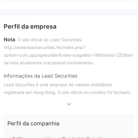
Perfil da empresa
Nota
: O site oficial da Lead Securities:
http://www.leadsecurities.hk/index.php?
option=com_sppagebuilder&view=page&id=19&Itemid=220&lang
tw está atualmente inacessível normalmente.
Informações da Lead Securities
Lead Securities é uma empresa de valores mobiliários
registrada em Hong Kong. O site oficial do corretor foi fechado,
portanto, os traders não podem obter mais informações de
segurança.
Lead Securities é legítimo?
Perfil da companhia
Lead Securities é autorizado e regulamentado pela Comissão
de Valores Mobiliários e Futuros de Hong Kong (SFC), o status