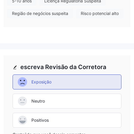
5-10 anos
Licença Regulatória Suspeita
atual é Clone Suspeito, o que aumentará a não conformidade
Região de negócios suspeita
Risco potencial alto
comercial e reduzirá a segurança dos investimentos dos
traders. Cautela é aconselhada ao lidar com Lead Securities.
Desvantagens da Lead Securities
Site indisponível
O site oficial da Lead Securities está atualmente inacessível,
levantando preocupações sobre sua confiabilidade e
acessibilidade.
escreva Revisão da Corretora
Falta de transparência
Como a Lead Securities não explica mais informações sobre
Exposição
transações, especialmente em relação a taxas e serviços, isso
trará grandes riscos e reduzirá a segurança das transações.
Neutro
Preocupações regulatórias
A SFC regula a Lead Securities. No entanto, o status de Clone
Suspeito é menos seguro do que um status regulamentado.
Positivos
Conclusão