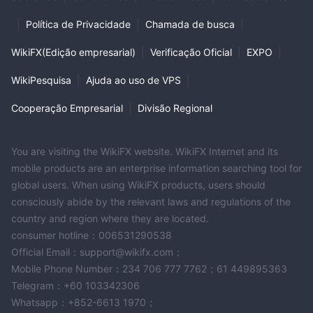
|
Política de Privacidade
|
Chamada de busca
|
WikiFX(Edição empresarial)
|
Verificação Oficial
|
EXPO
|
WikiPesquisa
|
Ajuda ao uso de VPS
|
Cooperação Empresarial
|
Divisão Regional
You are visiting the WikiFX website. WikiFX Internet and its
mobile products are an enterprise information searching tool for
global users. When using WikiFX products, users should
consciously abide by the relevant laws and regulations of the
country and region where they are located.
consumer hotline：006531290538
Official Email：support@wikifx.com；
Mobile Phone Number：234 706 777 7762；61 449895363
Telegram：+60 103342306
Whatsapp：+852-6613 1970；