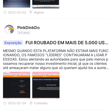
2023-02-02
Nigéria
PinkDinkDo
3-5 anos
FUI ROUBADO EM MAIS DE 5.000 US
Exposição
D!!!!
MESMO QUANDO ESTA PLATAFORMA NÃO ESTAVA MAIS FUNC
IONANDO, OS FAMOSOS "LÍDERES" CONTINUARAM A LIGAR P
ESSOAS. Estou alertando as autoridades para que pelo menos p
ossamos recuperar nosso investimento inicial, já que os clientes
até ameaçaram matar alguns que só queriam ajudá-los a aumen
tar seu capital.
2023-02-04
Colômbia