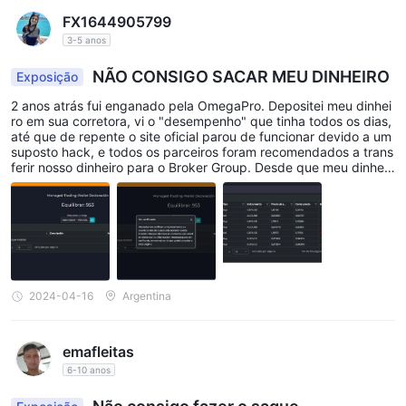
FX1644905799
3-5 anos
NÃO CONSIGO SACAR MEU DINHEIRO
Exposição
2 anos atrás fui enganado pela OmegaPro. Depositei meu dinhei
ro em sua corretora, vi o "desempenho" que tinha todos os dias,
até que de repente o site oficial parou de funcionar devido a um
suposto hack, e todos os parceiros foram recomendados a trans
ferir nosso dinheiro para o Broker Group. Desde que meu dinheir
o está nessa corretora, não consigo retirá-lo. Recebo uma mens
agem indicando que minha conta ainda não foi verificada, que a
verificação chegará em breve, e estou esperando há 2 anos e n
ada. Operações de negociação aparecem, como se meu dinheir
o estivesse sendo usado, mas nem mesmo tenho acesso ao meu
capital inicial.
2024-04-16
Argentina
emafleitas
6-10 anos