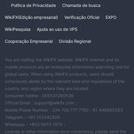
|
Política de Privacidade
|
Chamada de busca
|
WikiFX(Edição empresarial)
|
Verificação Oficial
|
EXPO
|
WikiPesquisa
|
Ajuda ao uso de VPS
|
Cooperação Empresarial
|
Divisão Regional
You are visiting the WikiFX website. WikiFX Internet and its
mobile products are an enterprise information searching tool for
global users. When using WikiFX products, users should
consciously abide by the relevant laws and regulations of the
country and region where they are located.
consumer hotline：006531290538
Official Email：support@wikifx.com；
Mobile Phone Number：234 706 777 7762；61 449895363
Telegram：+60 103342306
Whatsapp：+852-6613 1970；
License or other information error corrections, please send the