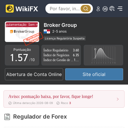
0
2
1
3
2
4
Broker Group
egulamentação
Sem regulamentação
3
5
2-5 anos
Licença Regulatória Suspeita
0
4
6
Região de negócios suspeita
Risco potencial alto
Pontuação
Índice Regulatório
3.60
1
.
5
7
Índice de Negócios
6.35
/10
Índice de Gestão de Risco
1.48
2
6
8
Abertura de Conta Online
Site oficial
3
7
9
4
8
Aviso: pontuação baixa, por favor, fique longe!
5
9
Última detecção 2026-08-09
Risco
3
6
Regulador de Forex
7