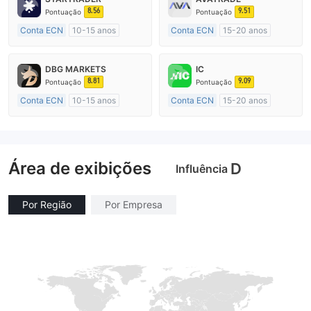
8.56
9.51
Pontuação
Pontuação
Conta ECN
10-15 anos
Conta ECN
15-20 anos
Austrália Regulamento
Austrália Regulamento
Market Marketing (MM)
Market Marketing (MM)
DBG MARKETS
IC
Etiqueta principal MT4
Etiqueta principal MT4
8.81
9.09
Pontuação
Pontuação
Conta ECN
10-15 anos
Conta ECN
15-20 anos
Austrália Regulamento
Austrália Regulamento
Market Marketing (MM)
Market Marketing (MM)
Etiqueta principal MT4
Etiqueta principal MT4
Área de exibições
D
Influência
Por Região
Por Empresa