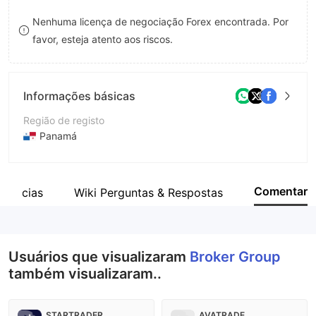
8
Nenhuma licença de negociação Forex encontrada. Por
favor, esteja atento aos riscos.
9
Informações básicas
Região de registo
Panamá
Anos de operação
2-5 anos
Comentar
Notícias
Wiki Perguntas & Respostas
Empresa
Broker Group Ltd
Usuários que visualizaram
Broker Group
também visualizaram..
STARTRADER
AVATRADE