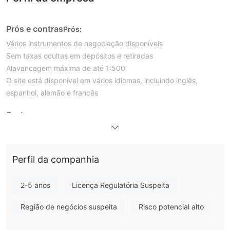
Prós e contras
Prós:
Vários instrumentos de negociação disponíveis
Sem taxas ocultas em depósitos e retiradas
Alavancagem máxima de até 1:500
O site está disponível em vários idiomas, incluindo inglês,
espanhol, alemão e francês
Contras:
Não regulamentado por nenhuma autoridade financeira
Os spreads não são divulgados no site e não há informações
sobre comissões e outros custos
Perfil da companhia
Informações limitadas são fornecidas sobre os tipos de contas,
com apenas algumas informações sobre contas gerenciadas
2-5 anos
Licença Regulatória Suspeita
Não há recursos educacionais
O suporte ao cliente está disponível apenas por e-mail
Região de negócios suspeita
Risco potencial alto
Que tipo de corretor é Broker Group？