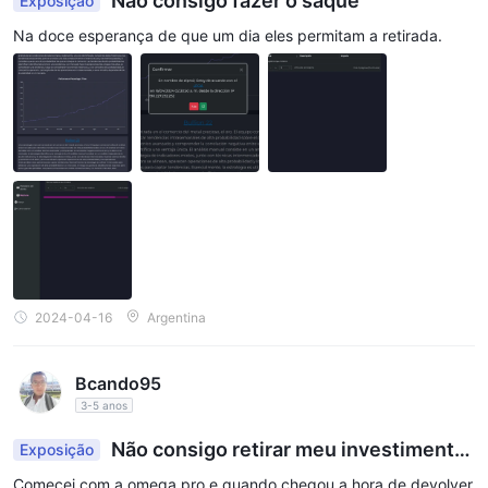
Não consigo fazer o saque
Exposição
Na doce esperança de que um dia eles permitam a retirada.
2024-04-16
Argentina
Bcando95
3-5 anos
Não consigo retirar meu investimento
Exposição
da plataforma
Comecei com a omega pro e quando chegou a hora de devolver