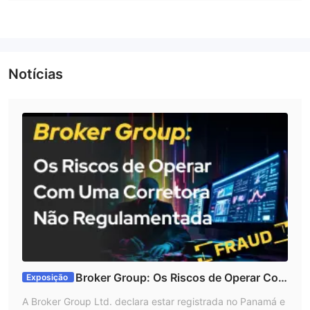
Broker Group é um corretor Market Making (MM), o que
significa que atua como contraparte de seus clientes nas
operações de negociação. Ou seja, em vez de se conectar
diretamente ao mercado, Broker Group atua como intermediário
Notícias
e assume a posição oposta à de seus clientes. Como tal, pode
oferecer velocidade de execução de pedidos mais rápida,
spreads mais baixos e maior flexibilidade em termos de
alavancagem oferecida. No entanto, isso também significa que
Broker Group tem um certo conflito de interesse com seus
clientes, pois seus lucros vêm da diferença entre o preço de
compra e venda dos ativos, o que poderia levá-los a tomar
decisões que não necessariamente estão no melhor interesse
de seus clientes.
Informações gerais e regulamentação
A Broker Group Ltd. é uma empresa registrada no Panamá e
Broker Group: Os Riscos de Operar Com
Exposição
afirma oferecer negociação de forex, commodities, índices,
Uma Corretora Não Regulamentada
A Broker Group Ltd. declara estar registrada no Panamá e
ações e criptomoedas com alavancagem máxima de até 1:500.