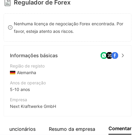
Regulador de Forex
9
8
9
Nenhuma licença de negociação Forex encontrada. Por
favor, esteja atento aos riscos.
Informações básicas
Região de registo
Alemanha
Anos de operação
5-10 anos
Empresa
Next Kraftwerke GmbH
Abreviação
Next Kraftwerke
Comentar
Funcionários
Resumo da empresa
Funcionário da empresa