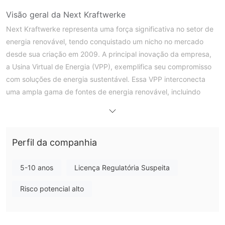
Visão geral da Next Kraftwerke
Next Kraftwerke representa uma força significativa no setor de
energia renovável, tendo conquistado um nicho no mercado
desde sua criação em 2009. A principal inovação da empresa,
a Usina Virtual de Energia (VPP), exemplifica seu compromisso
com soluções de energia sustentável. Essa VPP interconecta
uma ampla gama de fontes de energia renovável, incluindo
solar, eólica e biogás, para estabilizar e distribuir eficientemente
a energia pela rede. Essa abordagem não apenas apoia a
sustentabilidade energética, mas também oferece uma solução
Perfil da companhia
prática para os desafios da transição energética.
Localizada na Alemanha, Next Kraftwerke tornou-se um jogador
chave no mercado de energia europeu, oferecendo negociação
5-10 anos
Licença Regulatória Suspeita
de energia, serviços de programação de energia e uma
Risco potencial alto
plataforma para proprietários de ativos participarem dos
mercados de energia em equilíbrio. Os esforços da empresa
estão focados em promover o uso de fontes de energia