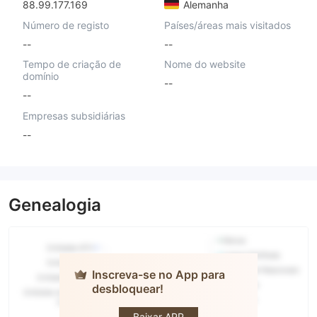
88.99.177.169
Alemanha
Número de registo
Países/áreas mais visitados
--
--
Tempo de criação de
Nome do website
domínio
--
--
Empresas subsidiárias
--
Genealogia
Inscreva-se no App para
desbloquear!
Next
Kraftwerke
Baixar APP