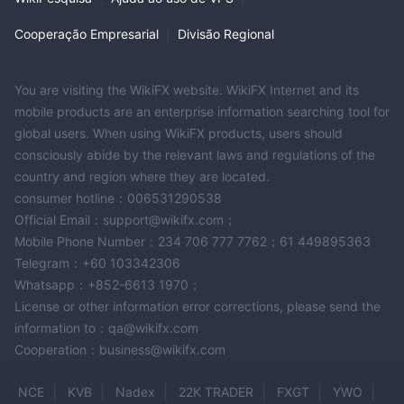
Prós e Contras
Cooperação Empresarial
|
Divisão Regional
Next Kraftwerke é um jogador distinto no setor de energia
renovável, renomado por sua inovadora tecnologia de Usina
You are visiting the WikiFX website. WikiFX Internet and its
Virtual de Energia, que integra várias fontes de energia
mobile products are an enterprise information searching tool for
renovável para distribuição de energia eficiente e estabilidade
global users. When using WikiFX products, users should
da rede. Essa posição de liderança em soluções de energia
consciously abide by the relevant laws and regulations of the
renovável marca sua principal força. A tecnologia avançada da
country and region where they are located.
empresa é um testemunho de seu compromisso em aprimorar a
consumer hotline：006531290538
gestão de energia e sustentabilidade. Além disso, Next
Official Email：support@wikifx.com；
Kraftwerke oferece suporte abrangente ao cliente, garantindo
Mobile Phone Number：234 706 777 7762；61 449895363
que os clientes recebam a orientação e assistência de que
Telegram：+60 103342306
precisam. Outra vantagem significativa são os extensos
Whatsapp：+852-6613 1970；
recursos educacionais da empresa, que fornecem informações
License or other information error corrections, please send the
valiosas e insights sobre energia renovável e gestão de energia.
information to：qa@wikifx.com
No entanto, existem certas limitações a serem consideradas.
Cooperation：business@wikifx.com
Next Kraftwerke não é uma entidade financeira regulamentada,
NCE
KVB
Nadex
22K TRADER
FXGT
YWO
o que significa que opera de forma diferente das instituições