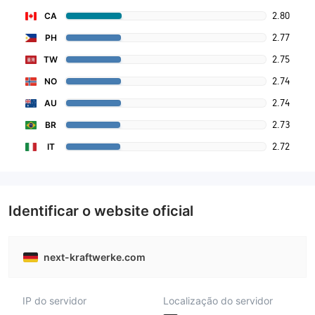
2.80
CA
2.77
PH
2.75
TW
2.74
NO
2.74
AU
2.73
BR
2.72
IT
Identificar o website oficial
next-kraftwerke.com
IP do servidor
Localização do servidor