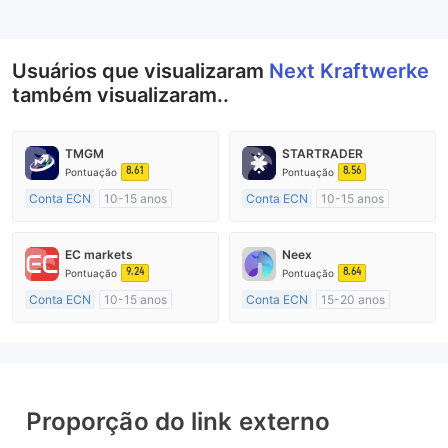
--
Usuários que visualizaram
Next Kraftwerke
também visualizaram..
TMGM
STARTRADER
8.61
8.56
Pontuação
Pontuação
Conta ECN
10-15 anos
Conta ECN
10-15 anos
Austrália Regulamento
Austrália Regulamento
Market Marketing (MM)
Market Marketing (MM)
EC markets
Neex
Etiqueta principal MT4
Etiqueta principal MT4
9.24
8.64
Pontuação
Pontuação
Conta ECN
10-15 anos
Conta ECN
15-20 anos
Austrália Regulamento
Austrália Regulamento
Market Marketing (MM)
Market Marketing (MM)
Etiqueta principal MT4
Etiqueta principal MT4
Proporção do link externo