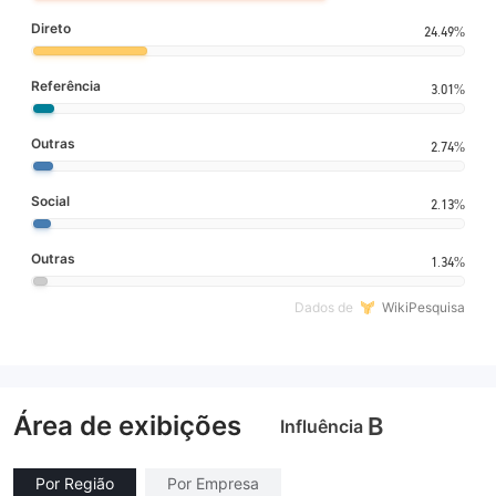
Direto
24.49%
Referência
3.01%
Outras
2.74%
Social
2.13%
Outras
1.34%
Dados de
WikiPesquisa
Área de exibições
B
Influência
Por Região
Por Empresa