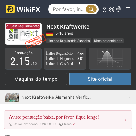
0
1
2
Next Kraftwerke
Sem regulamentação
Sem regulamentação
0
3
5-10 anos
Licença Regulatória Suspeita
Risco potencial alto
1
0
4
Pontuação
Índice Regulatório
4.64
2
.
1
5
Índice de Negócios
8.01
/10
Índice de Gestão de Risco
3.00
3
2
6
Máquina do tempo
Site oficial
4
3
7
5
4
8
Next Kraftwerke Alemanha Verificado: Escritório Operacional Confirmado
6
5
9
Aviso: pontuação baixa, por favor, fique longe!
7
6
Última detecção 2026-08-10
Risco
2
8
7