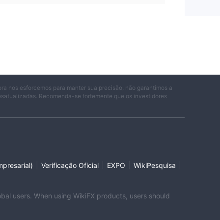
ora nos esforcemos para manter sua precisão, não garantimos a
desatualizadas. Recomenda-se fortemente que os investidores
|
|
|
|
presarial)
Verificação Oficial
EXPO
WikiPesquisa
global users. When using WikiFX products, users should