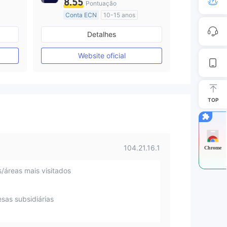
8.55
Pontuação
Conta ECN
10-15 anos
Austrália Regulamento
Detalhes
Market Marketing (MM)
Etiqueta principal MT4
Website oficial
TOP
104.21.16.1
Chrome
s/áreas mais visitados
sas subsidiárias