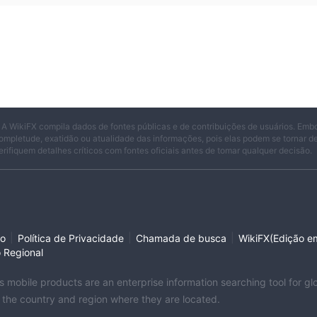
 A WikiFX compila dados de fontes públicas e de contribuições de usuários. Emb
ompletude, exatidão ou atualidade das informações, pois elas podem se tornar 
erifiquem detalhes críticos com fontes oficiais antes de tomar qualquer decisão.
|
|
|
so
Política de Privacidade
Chamada de busca
WikiFX(Edição em
o Regional
its mobile products are an enterprise information searching tool for 
f the country and region where they are located.