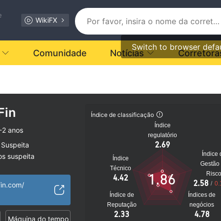
e
WikiFX
Switch to browser defa
Comunidade
Notícias
Corretora
Fin
Índice de classificação
Índice
-2 anos
regulatório
2.69
 Suspeita
Índice 
os suspeita
Índice
Gestão
to
Técnico
Risc
1.86
4.42
2.58
/
0.
fin.com/
Índice de
Índices de
Reputação
negócios
2.33
4.78
Máquina do tempo