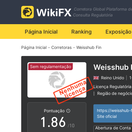
1
Corretora Global Plataforma d
2
0
Consulta Regulatória
3
1
Página Inicial
Ranking
Exposição
Página Inicial
-
Corretoras
-
Weisshub Fin
4
2
5
3
Weisshub 
Sem regulamentação
Reino Unido
|
1
6
4
Licença Regulatória
Região de negóci
|
0
7
5
Risco potencial al
|
https://weisshub-
Pontuação
1
.
8
6
Site oficial
/10
Abertura de Conta