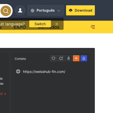
Português
Download
ult language?
Switch
s
EXPO
Mercados
Contato
https://weisshub-fin.com/
de
 de
o
18