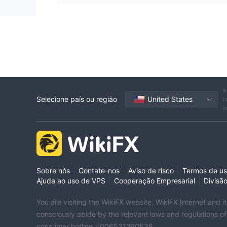
※
Selecione país ou região
United States
c
v
|
|
|
Sobre nós
Contate-nos
Aviso de risco
Termos de u
|
|
Ajuda ao uso de VPS
Cooperação Empresarial
Divisã
You are visiting the WikiFX website. WikiFX Internet and 
consciously abide by the relevant laws and regulations o
consumer hotline：006531290538