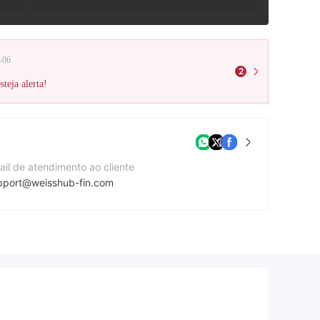
-06
2
teja alerta!
ail de atendimento ao cliente
pport@weisshub-fin.com
te da companhia
tps://weisshub-fin.com/