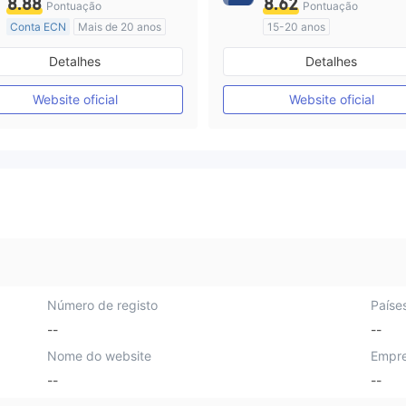
8.88
8.62
Pontuação
Pontuação
Conta ECN
Mais de 20 anos
15-20 anos
Austrália Regulamento
Austrália Regulamento
Detalhes
Detalhes
Market Marketing (MM)
Market Marketing (MM)
Etiqueta principal MT4
Etiqueta principal MT4
Website oficial
Website oficial
Número de registo
Paíse
--
--
Nome do website
Empre
--
--