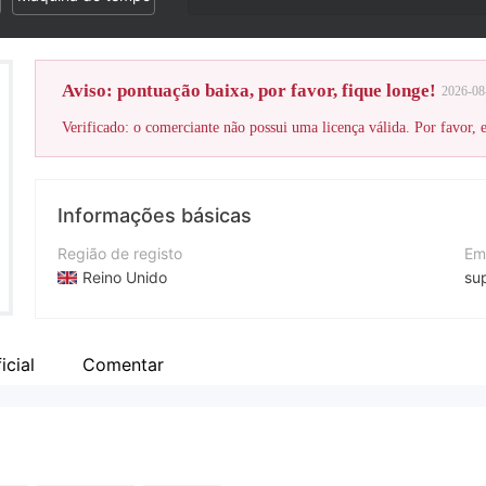
Aviso: pontuação baixa, por favor, fique longe!
2026-08
Verificado: o comerciante não possui uma licença válida. Por favor, es
Informações básicas
Região de registo
Em
Reino Unido
su
Anos de operação
Si
1-2 anos
ht
icial
Comentar
Empresa
Weisshub Fin