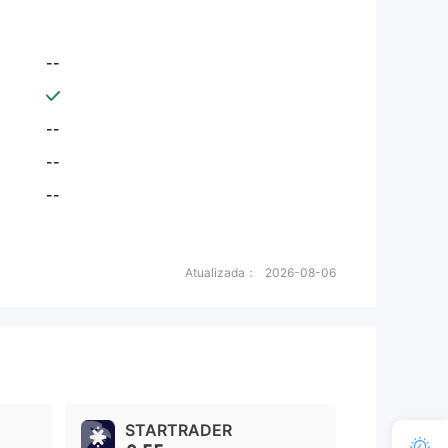
--
--
--
--
Atualizada：
2026-08-06
STARTRADER