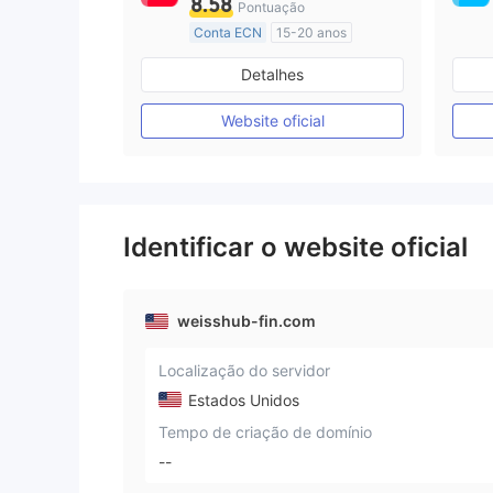
8.58
Pontuação
Conta ECN
15-20 anos
Austrália Regulamento
Detalhes
Market Marketing (MM)
Etiqueta principal MT4
Website oficial
Identificar o website oficial
weisshub-fin.com
Localização do servidor
Estados Unidos
Tempo de criação de domínio
--