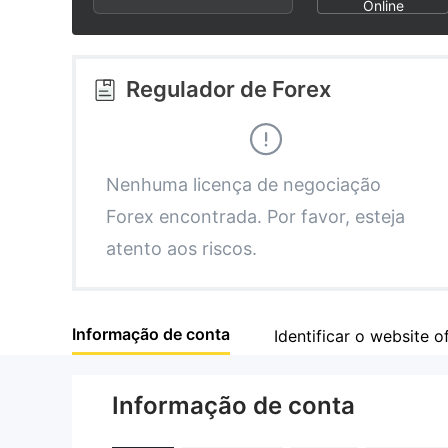
2
9
7
Online
3
8
Regulador de Forex
4
9
5
Nenhuma licença de negociação
Forex encontrada. Por favor, esteja
6
atento aos riscos.
7
Informação de conta
Identificar o website of
8
Informação de conta
9