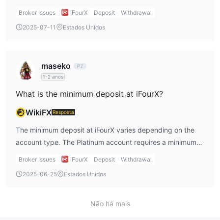
time will be processed the next working day. Other
Broker Issues
iFourX
Deposit
Withdrawal
withdrawals typically take up to 2 working days. This
2025-07-11
Estados Unidos
seems pretty efficient to me, as I prefer quick access to
my funds.
maseko
1-2 anos
What is the minimum deposit at iFourX?
WikiFX
Resposta
The minimum deposit at iFourX varies depending on the
account type. The Platinum account requires a minimum
deposit of $100, the ECN account requires $5,000, the
Broker Issues
iFourX
Deposit
Withdrawal
VIP account requires $10,000, and the RAW account
2025-06-25
Estados Unidos
requires $10,000. Personally, I would find the Platinum
account appealing due to its low $100 minimum deposit,
making it accessible for traders just starting out.
Não há mais