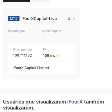
iFourXCapital-Live
MT5
3
Pais/Região
Alavancagem
--
--
IP do servidor
Ping
169.***.182
159 ms
iFourX Capital Limited
Usuários que visualizaram
iFourX
também
visualizaram..