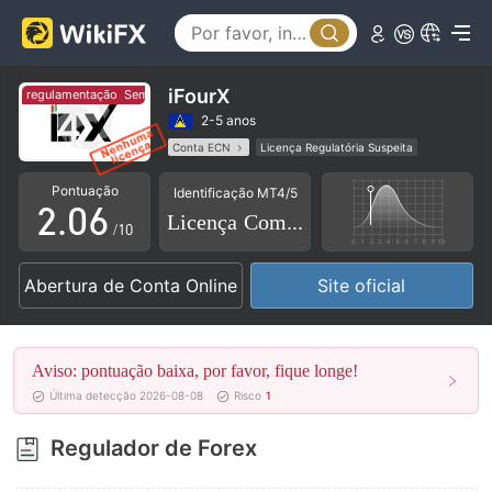
1
2
3
iFourX
m regulamentação
Sem regulamentação
0
4
2-5 anos
Conta ECN
Licença Regulatória Suspeita
1
5
Etiqueta principal MT5
Comerciantes Regionais
Pontuação
Identificação MT4/5
Risco potencial alto
2
.
0
6
Licença Completa
/10
3
1
7
Abertura de Conta Online
Site oficial
4
2
8
5
3
9
Aviso: pontuação baixa, por favor, fique longe!
6
4
Última detecção 2026-08-08
Risco
1
7
5
Regulador de Forex
8
6