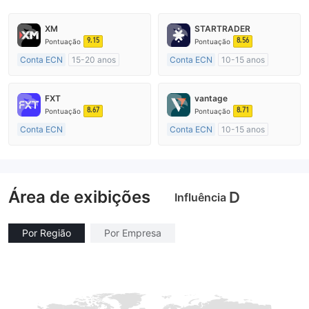
XM
STARTRADER
9.15
8.56
Pontuação
Pontuação
Conta ECN
15-20 anos
Conta ECN
10-15 anos
Austrália Regulamento
Austrália Regulamento
Market Marketing (MM)
Market Marketing (MM)
FXT
vantage
Etiqueta principal MT4
Etiqueta principal MT4
8.67
8.71
Pontuação
Pontuação
Conta ECN
Conta ECN
10-15 anos
Mais de 20 anos
Austrália Regulamento
Austrália Regulamento
Market Marketing (MM)
Market Marketing (MM)
Etiqueta principal MT4
Área de exibições
Etiqueta principal MT4
D
Influência
Por Região
Por Empresa