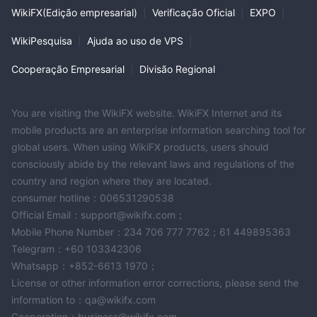
WikiFX(Edição empresarial)
|
Verificação Oficial
|
EXPO
|
WikiPesquisa
|
Ajuda ao uso de VPS
|
Cooperação Empresarial
|
Divisão Regional
You are visiting the WikiFX website. WikiFX Internet and its
mobile products are an enterprise information searching tool for
global users. When using WikiFX products, users should
consciously abide by the relevant laws and regulations of the
country and region where they are located.
consumer hotline：006531290538
Official Email：support@wikifx.com；
Mobile Phone Number：234 706 777 7762；61 449895363
Telegram：+60 103342306
Whatsapp：+852-6613 1970；
License or other information error corrections, please send the
information to：qa@wikifx.com
Cooperation：business@wikifx.com