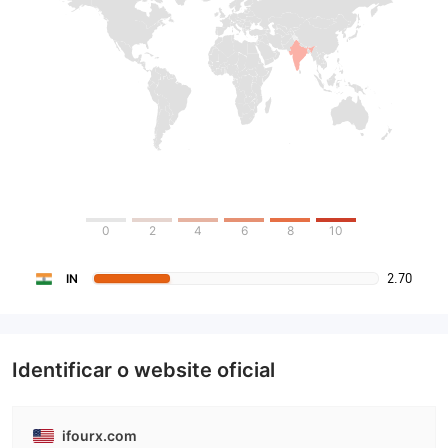
0
2
4
6
8
10
2.70
IN
Identificar o website oficial
ifourx.com