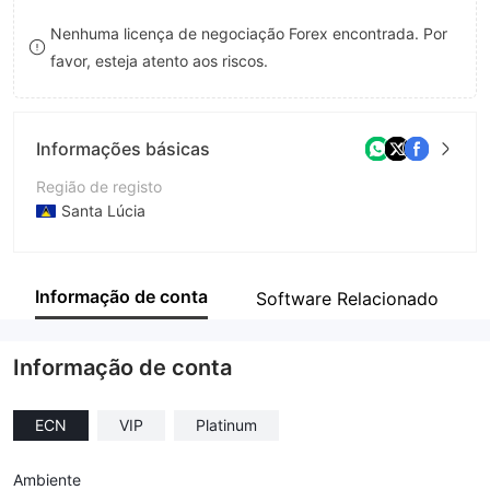
9
7
Nenhuma licença de negociação Forex encontrada. Por
favor, esteja atento aos riscos.
8
9
Informações básicas
Região de registo
Santa Lúcia
Anos de operação
2-5 anos
Informação de conta
Software Relacionado
Empresa
iFourX Capital Limited
Informação de conta
ECN
VIP
Platinum
Ambiente