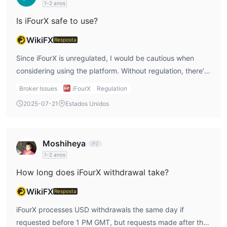
1-2 anos
Is iFourX safe to use?
WikiFX
Resposta
Since iFourX is unregulated, I would be cautious when
considering using the platform. Without regulation, there’s
no guarantee that my funds will be protected in the event
Broker Issues
iFourX
Regulation
of issues. I always feel more comfortable trading with a
2025-07-21
Estados Unidos
regulated broker, where I know there are systems in place
to ensure my safety and my investments.
Moshiheya
1-2 anos
How long does iFourX withdrawal take?
WikiFX
Resposta
iFourX processes USD withdrawals the same day if
requested before 1 PM GMT, but requests made after that