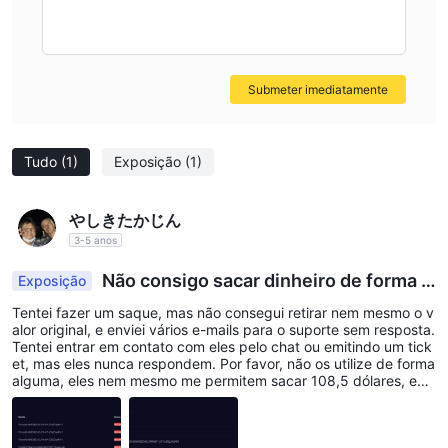
Submeter imediatamente
Tudo
(1)
Exposição
(1)
やしきたかじん
3-5 anos
Não consigo sacar dinheiro de forma al
Exposição
guma.
Tentei fazer um saque, mas não consegui retirar nem mesmo o v
alor original, e enviei vários e-mails para o suporte sem resposta.
Tentei entrar em contato com eles pelo chat ou emitindo um tick
et, mas eles nunca respondem. Por favor, não os utilize de forma
alguma, eles nem mesmo me permitem sacar 108,5 dólares, ent
ão há uma grande possibilidade de que sejam uma corretora qu
e está tentando fraudar você e pegar todo o seu dinheiro.