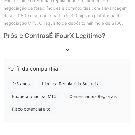
iFourX é um corretor não regulamentado, oferecendo
negociação de forex, índices e commodities com alavancagem
de até 1:500 e spread a partir de 3.0 pips na plataforma de
negociação MT5. O requisito de depósito mínimo é de $100.
Prós e Contras
É iFourX Legítimo?
regulações válidas
Não. iFourX atualmente não possui
. Esteja
ciente do risco! A proteção contra saldo negativo não é
garantida.
Perfil da companhia
O Que Posso Negociar na iFourX?
iFourX oferece negociação em forex, índices e commodities.
2-5 anos
Licença Regulatória Suspeita
Tipo de Conta
Etiqueta principal MT5
Comerciantes Regionais
Aqui estão os três tipos de conta que iFourX oferece:
Risco potencial alto
Alavancagem
A corretora oferece alavancagem máxima de 1:500. É
importante ter em mente que quanto maior a alavancagem,