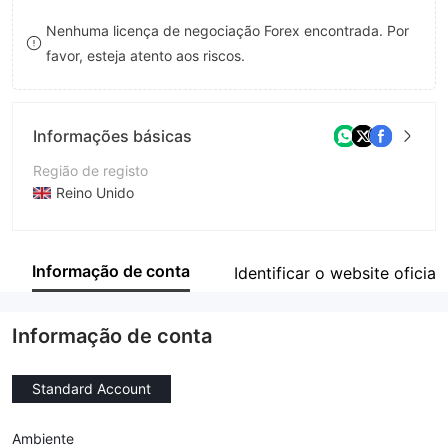
8
Nenhuma licença de negociação Forex encontrada. Por
favor, esteja atento aos riscos.
9
Informações básicas
Região de registo
Reino Unido
Anos de operação
5-10 anos
Informação de conta
Identificar o website oficial
Empresa
VAST SCENERY COURT GROUP LIMITED
Informação de conta
Standard Account
Ambiente