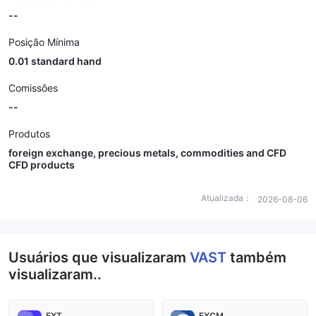
--
Posição Mínima
0.01 standard hand
Comissões
--
Produtos
foreign exchange, precious metals, commodities and CFD
CFD products
Atualizada：
2026-08-06
Usuários que visualizaram
VAST
também
visualizaram..
FXT
FXCM