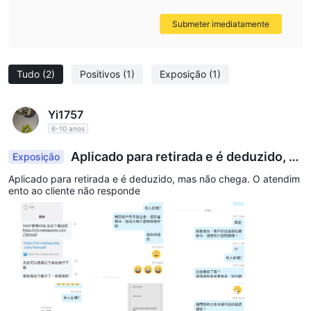
Submeter imediatamente
Tudo
(2)
Positivos
(1)
Exposição
(1)
Yi1757
6-10 anos
Aplicado para retirada e é deduzido, m
Exposição
as não chega. O atendimento ao cliente não resp
Aplicado para retirada e é deduzido, mas não chega. O atendim
onde
ento ao cliente não responde