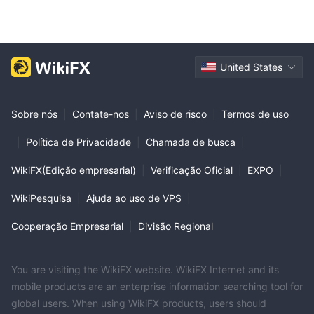
United States
Sobre nós
|
Contate-nos
|
Aviso de risco
|
Termos de uso
|
Política de Privacidade
|
Chamada de busca
|
WikiFX(Edição empresarial)
|
Verificação Oficial
|
EXPO
|
WikiPesquisa
|
Ajuda ao uso de VPS
|
Cooperação Empresarial
|
Divisão Regional
You are visiting the WikiFX website. WikiFX Internet and its
mobile products are an enterprise information searching tool for
global users. When using WikiFX products, users should