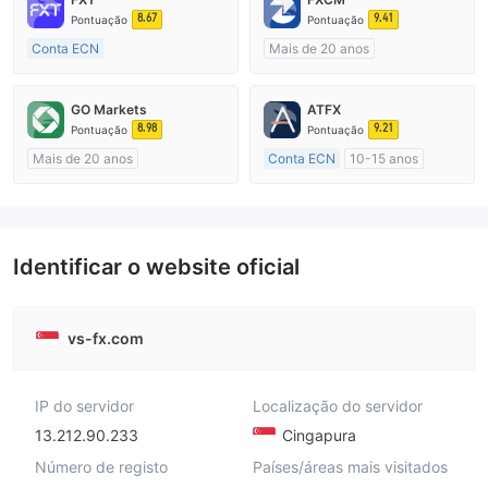
8.67
9.41
Pontuação
Pontuação
Conta ECN
Mais de 20 anos
Mais de 20 anos
Austrália Regulamento
Austrália Regulamento
Market Marketing (MM)
GO Markets
ATFX
Market Marketing (MM)
Etiqueta principal MT4
8.98
9.21
Pontuação
Pontuação
Etiqueta principal MT4
Mais de 20 anos
Conta ECN
10-15 anos
Austrália Regulamento
Austrália Regulamento
Market Marketing (MM)
Market Marketing (MM)
cTrader
Etiqueta principal MT4
Identificar o website oficial
vs-fx.com
IP do servidor
Localização do servidor
13.212.90.233
Cingapura
Número de registo
Países/áreas mais visitados