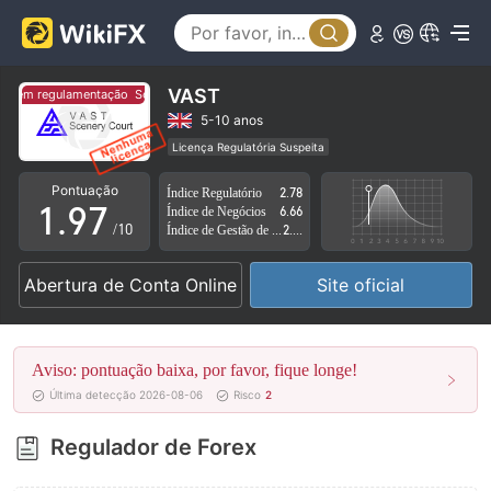
4
2
5
3
6
4
VAST
Sem regulamentação
Sem regulamentação
7
5
5-10 anos
Licença Regulatória Suspeita
0
8
6
Região de negócios suspeita
Risco potencial alto
Pontuação
Índice Regulatório
2.78
1
.
9
7
Índice de Negócios
6.66
/10
Índice de Gestão de Risco
2.74
2
8
Abertura de Conta Online
Site oficial
3
9
4
Aviso: pontuação baixa, por favor, fique longe!
5
Última detecção 2026-08-06
Risco
2
6
Regulador de Forex
7