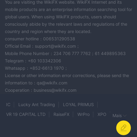
You are visiting the WikiFX website. WikiFX Internet and its
mobile products are an enterprise information searching tool for
global users. When using WikiFX products, users should
consciously abide by the relevant laws and regulations of the
country and region where they are located.
consumer hotline：006531290538
Official Email：support@wikifx.com；
Mobile Phone Number：234 706 777 7762；61 449895363
Telegram：+60 103342306
Whatsapp：+852-6613 1970；
License or other information error corrections, please send the
information to：qa@wikifx.com
Cooperation：business@wikifx.com
IC
Lucky Ant Trading
LOYAL PRIMUS
VR 19 CAPITAL LTD
RaiseFX
WrPro
XPO
Mais
Fotmarkets
BFXPRO
Gffxx
Topstep
KAMA CAPITAL
capx.pro
InfinityFX