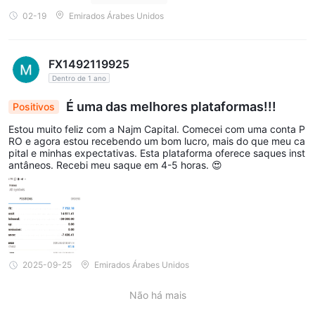
r Chamada deles. Depois de tomar seus fundos, eles desaparec
02-19
Emirados Árabes Unidos
erão e você não poderá contatar-los por telefone ou qualquer es
critório nos UAE. Segundo registros, eles não estão registrados e
m nenhum lugar do mundo. Portanto, invista seus fundos apenas
com corretoras reguladas pela SCA dos UAE e evite fraudes co
FX1492119925
mo Najm Capital.
Dentro de 1 ano
É uma das melhores plataformas!!!
Positivos
Estou muito feliz com a Najm Capital. Comecei com uma conta P
RO e agora estou recebendo um bom lucro, mais do que meu ca
pital e minhas expectativas. Esta plataforma oferece saques inst
antâneos. Recebi meu saque em 4-5 horas. 😍
2025-09-25
Emirados Árabes Unidos
Não há mais