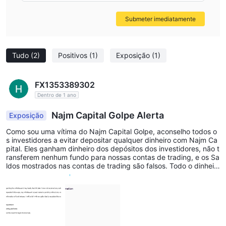
Submeter imediatamente
Tudo
(2)
Positivos
(1)
Exposição
(1)
FX1353389302
Dentro de 1 ano
Najm Capital Golpe Alerta
Exposição
Como sou uma vítima do Najm Capital Golpe, aconselho todos o
s investidores a evitar depositar qualquer dinheiro com Najm Ca
pital. Eles ganham dinheiro dos depósitos dos investidores, não t
ransferem nenhum fundo para nossas contas de trading, e os Sa
ldos mostrados nas contas de trading são falsos. Todo o dinheir
o que depositamos vai diretamente para Najm Capital, e eles ap
enas mostram isso na conta de trading falsa enquanto negociam
os em uma plataforma falsa. Fazem-nos pensar que estamos pe
rdendo em negociações reais, mas não é real. Mesmo se você g
anhar um lucro, eles não transferirão um único Dirham, pois não
é lucro real. Fui enganado por pessoas do meu local de origem,
nomes são Rahman, Alex e Deepak, e esteja alerta para qualque