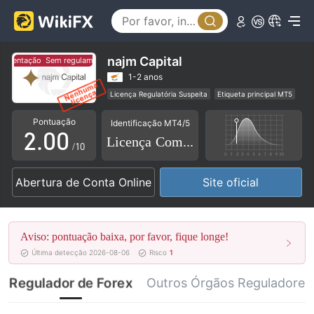
najm Capital
amentação
Sem regulamentação
0
1-2 anos
Licença Regulatória Suspeita
Etiqueta principal MT5
1
Comerciantes Regionais
Risco potencial alto
Pontuação
Identificação MT4/5
2
.
0
0
Licença Completa
/10
3
1
1
Abertura de Conta Online
Site oficial
4
2
2
5
3
3
Aviso: pontuação baixa, por favor, fique longe!
6
4
4
Última detecção 2026-08-06
Risco
1
7
5
5
Regulador de Forex
Outros Órgãos Reguladores 
8
6
6