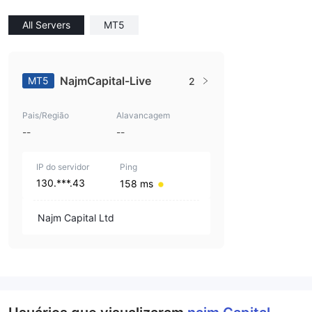
All Servers
MT5
NajmCapital-Live
MT5
2
Pais/Região
Alavancagem
--
--
IP do servidor
Ping
130.***.43
158 ms
Najm Capital Ltd