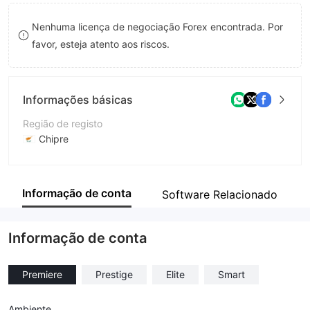
9
7
7
Nenhuma licença de negociação Forex encontrada. Por
8
8
favor, esteja atento aos riscos.
9
9
Informações básicas
Região de registo
Chipre
Anos de operação
1-2 anos
Informação de conta
Software Relacionado
Empresa
Najm Capital Ltd
Informação de conta
Premiere
Prestige
Elite
Smart
Ambiente