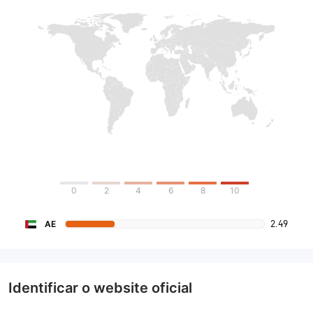
0
2
4
6
8
10
2.49
AE
Identificar o website oficial