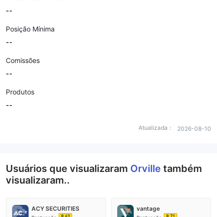
--
Posição Mínima
--
Comissões
--
Produtos
--
Atualizada：
2026-08-10
Usuários que visualizaram
Orville
também
visualizaram..
ACY SECURITIES
vantage
8.62
8.71