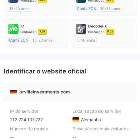
Pontuação
Pontuação
15-20 anos
Conta ECN
10-15 anos
Austrália Regulamento
Austrália Regulamento
Market Marketing (MM)
Market Marketing (MM)
IC
DecodeFX
Etiqueta principal MT4
Etiqueta principal MT4
9.09
8.55
Pontuação
Pontuação
Conta ECN
15-20 anos
5-10 anos
Austrália Regulamento
Austrália Regulamento
Market Marketing (MM)
Market Marketing (MM)
Etiqueta principal MT4
Etiqueta principal MT4
Identificar o website oficial
orvilleinvestments.com
IP do servidor
Localização do servidor
212.224.107.222
Alemanha
Número de registo
Países/áreas mais visitados
--
--