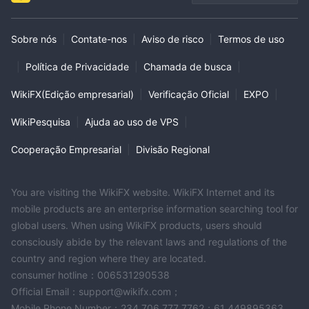
Sobre nós
|
Contate-nos
|
Aviso de risco
|
Termos de uso
|
Política de Privacidade
|
Chamada de busca
|
WikiFX(Edição empresarial)
|
Verificação Oficial
|
EXPO
|
WikiPesquisa
|
Ajuda ao uso de VPS
|
Cooperação Empresarial
|
Divisão Regional
You are visiting the WikiFX website. WikiFX Internet and its
mobile products are an enterprise information searching tool for
global users. When using WikiFX products, users should
consciously abide by the relevant laws and regulations of the
country and region where they are located.
consumer hotline：006531290538
Official Email：support@wikifx.com；
Mobile Phone Number：234 706 777 7762；61 449895363