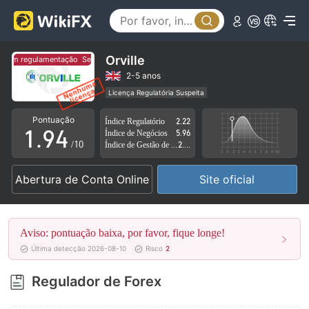
4
5
0
6
1
Orville
Sem regulamentação
Sem regulamentação
7
2
2-5 anos
Licença Regulatória Suspeita
0
8
3
Região de negócios suspeita
Risco potencial alto
Pontuação
Índice Regulatório
2.22
1
.
9
4
Índice de Negócios
5.96
/10
Índice de Gestão de Risco
2.74
2
5
Abertura de Conta Online
Site oficial
3
6
4
7
Aviso: pontuação baixa, por favor, fique longe!
5
8
Última detecção 2026-08-10
Risco
2
6
9
Regulador de Forex
7