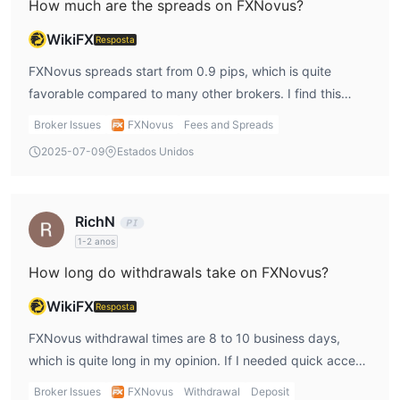
How much are the spreads on FXNovus?
WikiFX
Resposta
FXNovus spreads start from 0.9 pips, which is quite
favorable compared to many other brokers. I find this
competitive, especially for traders like me who want to
Broker Issues
FXNovus
Fees and Spreads
minimize trading costs. A lower spread means more
2025-07-09
Estados Unidos
potential profitability for my trades, so it’s a positive
feature for FXNovus broker review.
RichN
1-2 anos
How long do withdrawals take on FXNovus?
WikiFX
Resposta
FXNovus withdrawal times are 8 to 10 business days,
which is quite long in my opinion. If I needed quick access
to funds, this could be a dealbreaker. I’d prefer a broker
Broker Issues
FXNovus
Withdrawal
Deposit