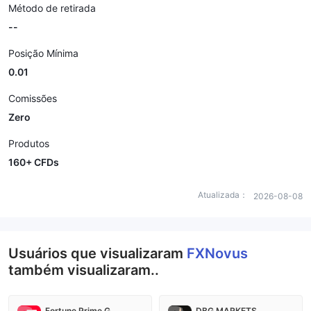
Método de retirada
--
Posição Mínima
0.01
Comissões
Zero
Produtos
160+ CFDs
Atualizada：
2026-08-08
Usuários que visualizaram
FXNovus
também visualizaram..
Fortune Prime Global
DBG MARKETS