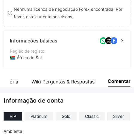
8
Nenhuma licença de negociação Forex encontrada. Por
favor, esteja atento aos riscos.
9
Informações básicas
Região de registo
África do Sul
Anos de operação
2-5 anos
Comentar
ulatória
Wiki Perguntas & Respostas
Empresa
FXNOVUS (PTY) LTD
Informação de conta
VIP
Platinum
Gold
Classic
Silver
Ambiente