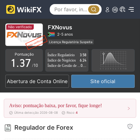
2
3
0
4
FXNovus
Não verificado
1
5
2-5 anos
Licença Regulatória Suspeita
0
2
6
Região de negócios suspeita
Risco potencial alto
Pontuação
Índice Regulatório
3.58
1
.
3
7
Índice de Negócios
6.24
/10
Índice de Gestão de Risco
0.67
2
4
8
Abertura de Conta Online
Site oficial
3
5
9
4
6
Aviso: pontuação baixa, por favor, fique longe!
5
7
Última detecção 2026-08-08
Risco
4
6
8
Regulador de Forex
7
9