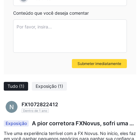
Conteúdo que você deseja comentar
Por favor, insira...
Submeter imediatamente
Tudo
(1)
Exposição
(1)
FX1072822412
Dentro de 1 ano
A pior corretora FXNovus, sofri uma pe
Exposição
rda de -15572.20 USD nos últimos três meses, c
Tive uma experiência terrível com a FX Novus. No início, eles faz
om um drawdown máximo mensal de aproximada
em você ganhar pequenos negócios para ganhar sua confiança,