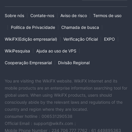
Sobre nós
|
Contate-nos
|
Aviso de risco
|
Termos de uso
|
Política de Privacidade
|
Chamada de busca
|
WikiFX(Edição empresarial)
|
Verificação Oficial
|
EXPO
|
WikiPesquisa
|
Ajuda ao uso de VPS
|
Cooperação Empresarial
|
Divisão Regional
You are visiting the WikiFX website. WikiFX Internet and its
mobile products are an enterprise information searching tool for
global users. When using WikiFX products, users should
consciously abide by the relevant laws and regulations of the
country and region where they are located.
consumer hotline：006531290538
Official Email：support@wikifx.com；
Mobile Phone Number：234 706 777 7762；61 449895363