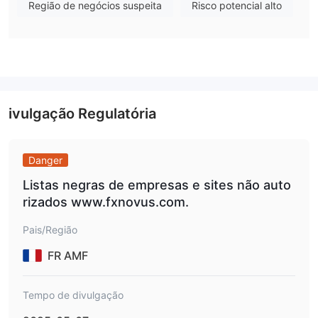
CDFs,
forex, commodities, índices, ações,
Região de negócios suspeita
Risco potencial alto
criptomoedas e metais
.
Tipo de Conta
clássica, prata, ouro,
FXNovus possui cinco tipos de conta:
platina e VIP
. Traders que desejam spreads baixos e baixa
alavancagem podem escolher uma conta VIP.
ivulgação Regulatória
Taxas da FXNovus
0.9 pips
0
, e o swap é
O spread é a partir de
, a comissão é
Danger
cobrado
. Quanto menor o spread, mais rápida é a liquidez.
Listas negras de empresas e sites não auto
rizados www.fxnovus.com.
Alavancagem
1:400
A alavancagem máxima é de
o que significa que os
Pais/Região
lucros e perdas são ampliados em 400 vezes.
FR AMF
Plataforma de Negociação
própria
FXNovus oferece uma plataforma de negociação
Tempo de divulgação
Mac, Mobile, PC e desktop
disponível em
para negociar,