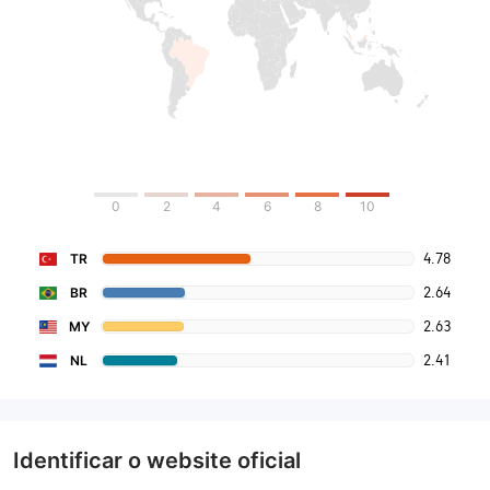
0
2
4
6
8
10
4.78
TR
2.64
BR
2.63
MY
2.41
NL
Identificar o website oficial