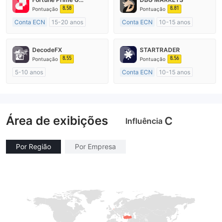
8.58
8.81
Pontuação
Pontuação
Conta ECN
15-20 anos
Conta ECN
10-15 anos
Austrália Regulamento
Austrália Regulamento
Market Marketing (MM)
Market Marketing (MM)
DecodeFX
STARTRADER
Etiqueta principal MT4
Etiqueta principal MT4
8.55
8.56
Pontuação
Pontuação
5-10 anos
Conta ECN
10-15 anos
Austrália Regulamento
Austrália Regulamento
Market Marketing (MM)
Market Marketing (MM)
Etiqueta principal MT4
Etiqueta principal MT4
Área de exibições
C
Influência
Por Região
Por Empresa