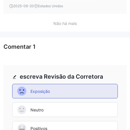
with a faster withdrawal process, especially in urgent
2025-06-20
Estados Unidos
situations. This could be a potential downside for the
FXNovus broker.
Não há mais
Comentar
1
escreva Revisão da Corretora
Exposição
Neutro
Positivos