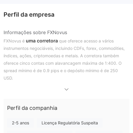
Perfil da empresa
Informações sobre FXNovus
uma corretora
FXNovus é
que oferece acesso a vários
instrumentos negociáveis, incluindo CDFs, forex, commodities,
índices, ações, criptomoedas e metais. A corretora também
oferece cinco contas com alavancagem máxima de 1:400. O
spread mínimo é de 0.9 pips e o depósito mínimo é de 250
USD.
Prós e Contras
FXNovus é Legítimo?
regulamentado
FXNovus é
pela FSCA com o número de
licença 50963, mas o status atual é 'clone suspeito'.
Perfil da companhia
O que posso negociar na FXNovus?
2-5 anos
Licença Regulatória Suspeita
FXNovus oferece vários instrumentos de mercado, incluindo