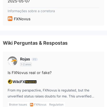
2025-05-07
em vez do MT4/MT5 autoritativo com ferramentas de análise
maduras e sistemas inteligentes de EA.
Informações sobre a corretora
FXNovus
Depósito e Retirada
250 USD
O depósito mínimo é de
. FXNovus aceita Cartões de
Crédito/Débito, Transferências Bancárias e APMs para depósito
e retirada. O processo de retirada leva cerca de 8 a 10 dias
Wiki Perguntas & Respostas
úteis.
Rojas
1-2 anos
Is FXNovus real or fake?
WikiFX
Resposta
From my perspective, FXNovus is regulated, but the
unverified status raises doubts for me. This unverified
regulatory status makes me hesitant to fully trust the
Broker Issues
FXNovus
Regulation