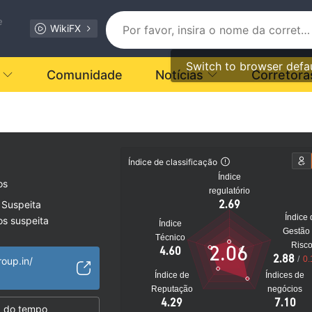
e
WikiFX
Switch to browser defa
Comunidade
Notícias
Corretora
Índice de classificação
Índice
os
regulatório
2.69
 Suspeita
Índice 
os suspeita
Índice
Gestão
to
Técnico
Risc
2.06
4.60
2.88
/
0.
roup.in/
Índice de
Índices de
Reputação
negócios
4.29
7.10
 do tempo