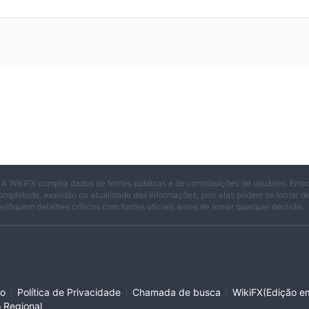
 A WikiFX compila dados de fontes públicas e de contribuições de usuários. Emb
ompletude, exatidão ou atualidade das informações, pois elas podem se tornar 
erifiquem detalhes críticos com fontes oficiais antes de tomar qualquer decisão.
|
|
|
so
Política de Privacidade
Chamada de busca
WikiFX(Edição em
o Regional