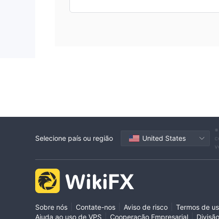
※
Selecione país ou região
United States
c
v
|
|
|
Sobre nós
Contate-nos
Aviso de risco
Termos de u
|
|
Ajuda ao uso de VPS
Cooperação Empresarial
Divisã