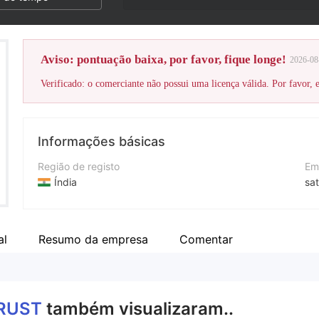
Aviso: pontuação baixa, por favor, fique longe!
2026-08
Verificado: o comerciante não possui uma licença válida. Por favor, es
Informações básicas
Região de registo
Em
Índia
sa
Anos de operação
Nú
5-10 anos
+9
al
Resumo da empresa
Comentar
Empresa
Si
Trust Group
htt
RUST
também visualizaram..