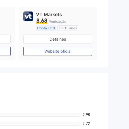
VT Markets
8.68
Pontuação
Conta ECN
10-15 anos
Austrália Regulamento
Detalhes
Market Marketing (MM)
Etiqueta principal MT4
Website oficial
2.98
2.72