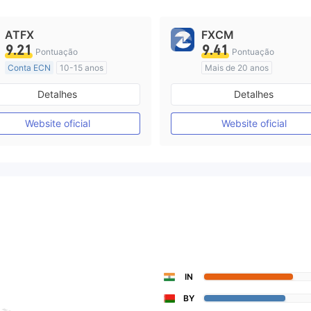
ATFX
FXCM
9.21
9.41
Pontuação
Pontuação
Conta ECN
10-15 anos
Mais de 20 anos
Austrália Regulamento
Austrália Regulamento
Detalhes
Detalhes
Market Marketing (MM)
Market Marketing (MM)
Etiqueta principal MT4
Etiqueta principal MT4
Website oficial
Website oficial
IN
BY