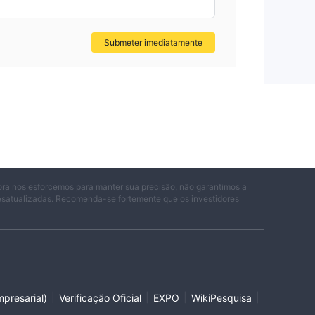
Submeter imediatamente
ora nos esforcemos para manter sua precisão, não garantimos a
desatualizadas. Recomenda-se fortemente que os investidores
|
|
|
|
presarial)
Verificação Oficial
EXPO
WikiPesquisa