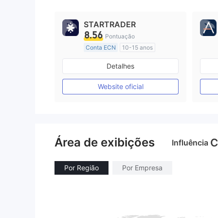
9
STARTRADER
8.56
Pontuação
Conta ECN
10-15 anos
Austrália Regulamento
Detalhes
Market Marketing (MM)
Etiqueta principal MT4
Website oficial
Área de exibições
C
Influência
Por Região
Por Empresa