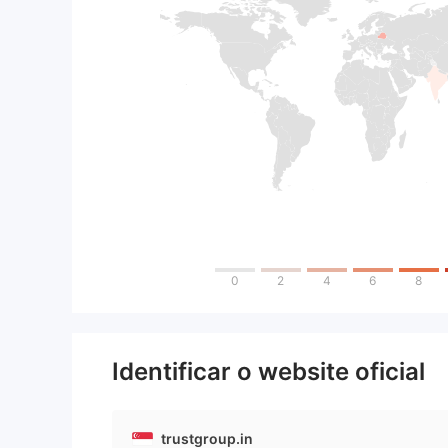
0
2
4
6
8
Identificar o website oficial
trustgroup.in