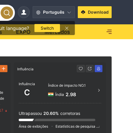
Português
Download
ult language?
Switch
s
EXPO
Mercados
Influência
Contato
Influência
+91 
Índice de impacto NO.1
C
de
http:
2.98
Índia
 de
109/11
o
17
Ultrapassou
20.60%
corretoras
Área de exibições
Estatísticas de pesquisa
Anúncio
Índic