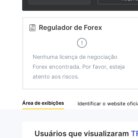
3
1
7
4
2
8
Regulador de Forex
5
3
9
6
4
Nenhuma licença de negociação
Forex encontrada. Por favor, esteja
7
5
atento aos riscos.
8
6
Área de exibições
Identificar o website ofici
9
7
8
Usuários que visualizaram
T