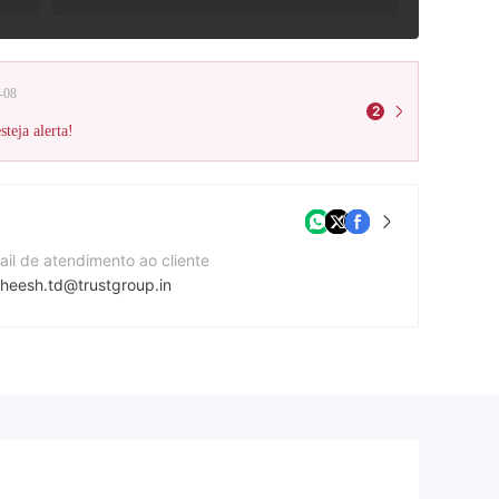
-08
2
teja alerta!
ail de atendimento ao cliente
theesh.td@trustgroup.in
mero de telefone de contato
12242245035
te da companhia
p://www.trustgroup.in/