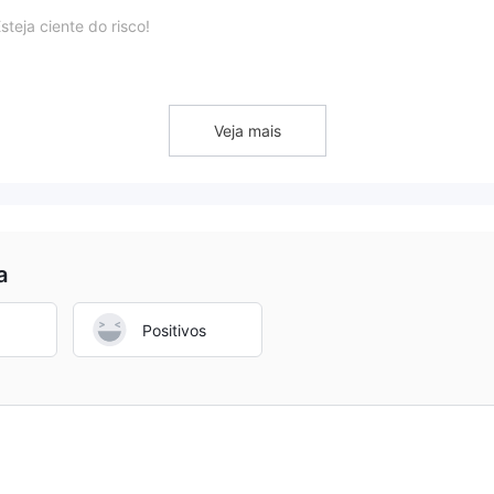
steja ciente do risco!
em Soluções de Banca de Investimento, Serviços de Mercado de
Veja mais
 Patrimônio, Dívida, Patrimônio, Imóveis.
a
Positivos