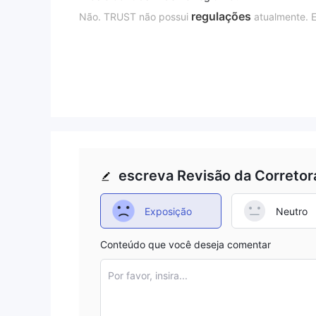
regulações
Não. TRUST não possui
atualmente. E
Produtos & Serviços
As principais áreas de negócios da TRUST abrang
Capitais, Gestão de Ativos e Consultoria, Gestão de
escreva Revisão da Corretor
Exposição
Neutro
Conteúdo que você deseja comentar
Por favor, insira...