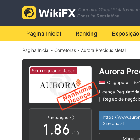
1
Corretora Global Plataforma d
2
0
Consulta Regulatória
3
1
Página Inicial
Ranking
Exposição
Página Inicial
-
Corretoras
-
Aurora Precious Metal
4
2
5
3
Aurora Pre
Sem regulamentação
Cingapura
|
5-
6
4
Licença Regulatória
Região de negóci
|
0
7
5
Risco potencial al
|
Pontuação
1
.
8
6
Site oficial
/10
Máquina