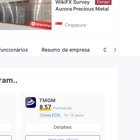
WikiFX Survey
Danger
cebook
Aurora Precious Metal
tps://www.facebook.com/aurorapreciousmetal/
Cingapura
Funcionários
Resumo da empresa
Comentar
ram..
TMGM
8.57
Pontuação
Conta ECN
10-15 anos
Austrália Regulamento
Detalhes
Market Marketing (MM)
Etiqueta principal MT4