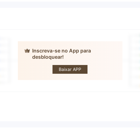
Inscreva-se no App para
desbloquear!
Aurora
Precious Metal
Baixar APP