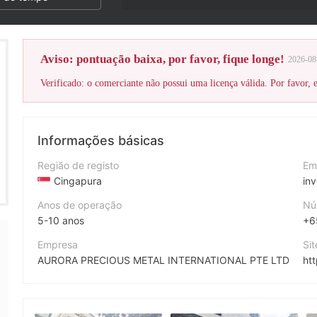
Aviso: pontuação baixa, por favor, fique longe!
2026-08
Verificado: o comerciante não possui uma licença válida. Por favor, es
Informações básicas
Região de registo
Em
Cingapura
in
Anos de operação
Nú
5-10 anos
+6
Empresa
Si
AURORA PRECIOUS METAL INTERNATIONAL PTE LTD
ht
Abreviação
En
Aurora Precious Metal