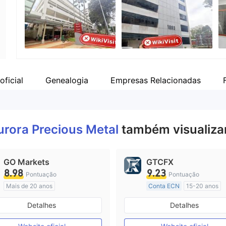
Funcionário da empresa
Fa
--
ht
oficial
Genealogia
Empresas Relacionadas
urora Precious Metal
também visualiza
GO Markets
GTCFX
8.98
9.23
Pontuação
Pontuação
Mais de 20 anos
Conta ECN
15-20 anos
Austrália Regulamento
Reino Unido Regulamento
Detalhes
Detalhes
Market Marketing (MM)
Market Marketing (MM)
cTrader
Etiqueta principal MT4