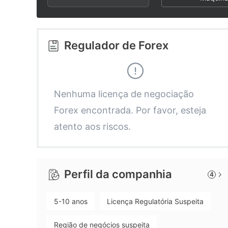
2
9
7
3
8
Regulador de Forex
4
9
5
Nenhuma licença de negociação
Forex encontrada. Por favor, esteja
6
atento aos riscos.
7
Perfil da companhia
4
8
5-10 anos
Licença Regulatória Suspeita
9
Região de negócios suspeita