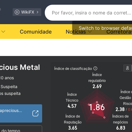
e
WikiFX
Switch to browser defa
Comunidade
Notícias
Corretora
cious Metal
Índice de classificação
Índice
10 anos
regulatório
2.69
 Suspeita
Índice 
os suspeita
Índice
Gestão
to
Técnico
Risc
1.86
4.57
2.38
/
0.
https://www.aurorapreciousmetal.com
Índice de
Índices de
Reputação
negócios
3.65
6.83
 do tempo