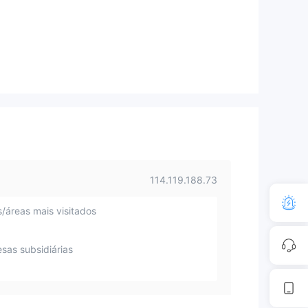
114.119.188.73
s/áreas mais visitados
sas subsidiárias