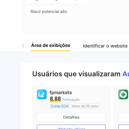
Risco potencial alto
Área de exibições
Identificar o website 
Usuários que visualizaram
A
fpmarkets
8.88
Pontuação
Conta ECN
Mais de 20 anos
Austrália Regulamento
Detalhes
Market Marketing (MM)
Etiqueta principal MT4