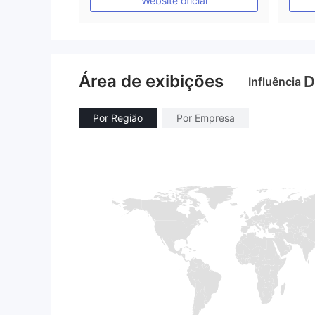
Website oficial
Área de exibições
D
Influência
Por Região
Por Empresa