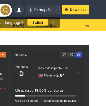
Português
Download
ult language?
Switch
s
EXPO
Mercados
Influência
Contato
Influência
+65 
Índice de impacto NO.1
D
de
https
2.64
Malásia
 de
m
o
BLK 1
62
Ultrapassou
18.60%
corretoras
9 Sin
Área de exibições
Estatísticas de pesquisa
Anúncio
Índic