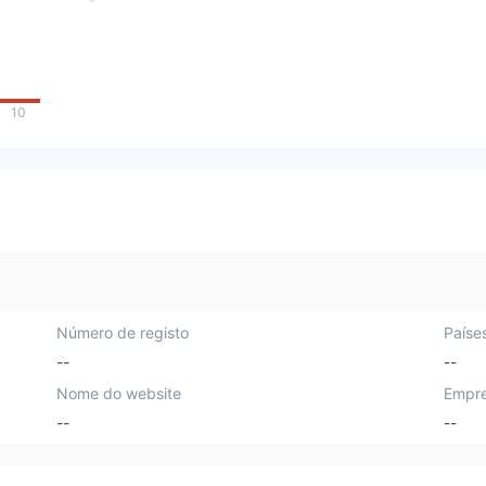
10
Número de registo
Paíse
--
--
Nome do website
Empre
--
--