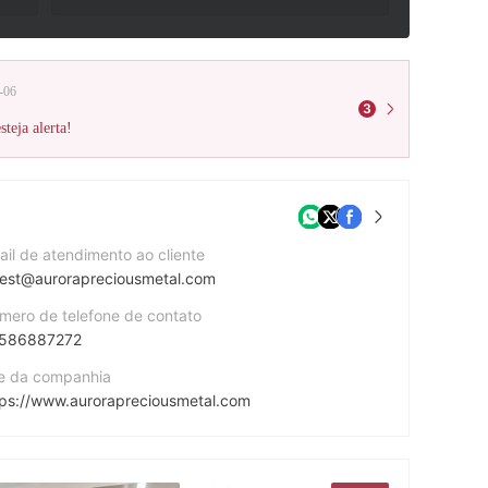
-06
3
teja alerta!
ail de atendimento ao cliente
vest@aurorapreciousmetal.com
mero de telefone de contato
586887272
te da companhia
tps://www.aurorapreciousmetal.com
dereço da companhia
BLK 1003 Bukit Merah Central #06-39 Singapore 159836