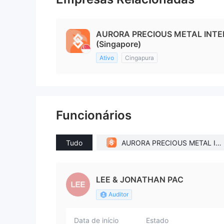
AURORA PRECIOUS METAL INTER
(Singapore)
Ativo
Cingapura
Funcionários
Tudo
AURORA PRECIOUS METAL IN
ERNATIONAL PTE. LTD.(Singa
ore)
LEE & JONATHAN PAC
Auditor
Data de início
Estado