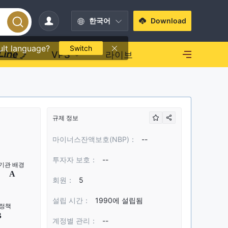
한국어
Download
ult language?
Switch
VPS
라이브
규제 정보
마이너스잔액보호(NBP)：
--
투자자 보호：
--
회원：
5
설립 시간：
1990에 설립됨
계정별 관리：
--