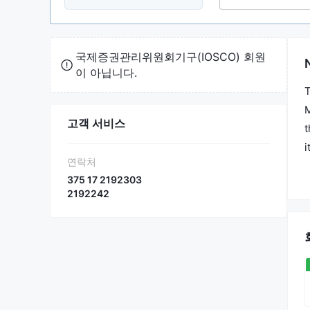
국제증권관리위원회기구(IOSCO) 회원
이 아닙니다.
T
M
고객 서비스
t
i
연락처
T
375 17 2192303
C
2192242
t
B