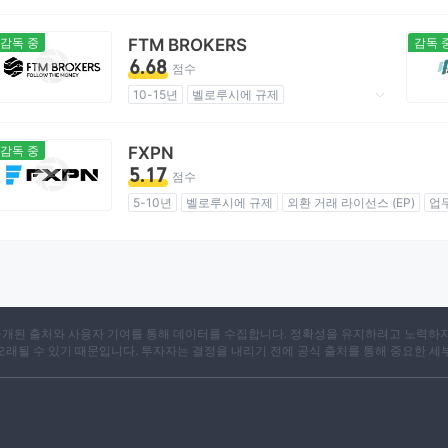
10-15년
키프로스에 규제
기관 외환 거래 (MM)
cTrader
감독 중
FTM BROKERS
감독 
업무 구역 의심
6.68
점수
세이셸파생상품 거래 라이선스 (EP) 기간만료
10-15년
벨로루시에 규제
중급 잠재 위험
역외 규제
외환 거래 라이선스 (EP)
마스터 레이블 MT4
글로벌 비즈니스
감독 중
FXPN
5.17
점수
5-10년
벨로루시에 규제
외환 거래 라이선스 (EP)
업
잠재적 위험성이 높음
X는 공개된 출처와 사용자 기여를 통해 데이터를 수집합니다. 정확성을 유지하려고 노력하
 오래될 수 있기 때문입니다. 투자자는 결정을 내리기 전에 공식 출처를 통해 중요한 세