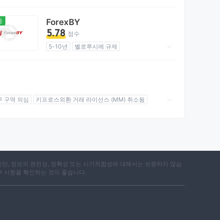
외환 거래 라이선스 (EP)
마스터 레이블 MT5
글로벌 업무
중
ForexBY
잠재적 위험성이 높음
5.78
점수
5-10년
벨로루시에 규제
외환 거래 라이선스 (EP)
업무 구역 의심
잠재적 위험성이 높음
무 구역 의심
키프로스외환 거래 라이선스 (MM) 취소됨
지만, 정보의 완전성, 정확성 또는 시기적합성에 대해서는 보증하지 않습
부 사항을 확인하는 것이 좋습니다.