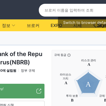
Switch to browser defa
정보
브로커
EXPO
시세
ank of the Repu
규제 등급
larus(NBRB)
90에 설립됨
정부 규제
A
by/
면허 신청