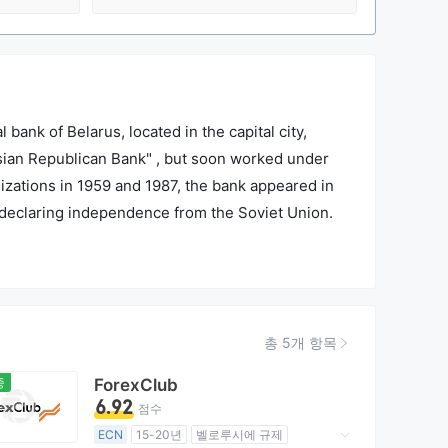
bank of Belarus, located in the capital city,
sian Republican Bank" , but soon worked under
izations in 1959 and 1987, the bank appeared in
n declaring independence from the Soviet Union.
in October 25, 2000. Article 25 of the Banking
nsure efficient, reliable and safe functioning of
 cash and non-cash settlements in the Republic of
총 5개 항목
중
ForexClub
6.92
점수
ECN
15-20년
벨로루시에 규제