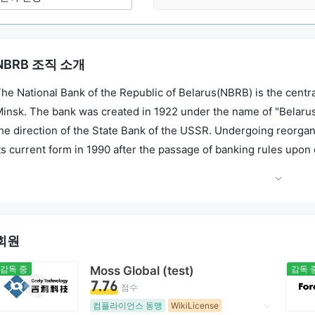
NBRB 조직 소개
he National Bank of the Republic of Belarus(NBRB) is the central 
insk. The bank was created in 1922 under the name of "Belaru
he direction of the State Bank of the USSR. Undergoing reorgan
ts current form in 1990 after the passage of banking rules upo
he bank's activities are regulated in the Banking Code enacted 
ode, provides that one of the main functions of the NBRB is to e
he interbank settlement system, and prescribes procedures for
elarus.
회원
감독 중
Moss Global (test)
감독 
7.76
점수
컴플라이언스 동맹
WikiLicense