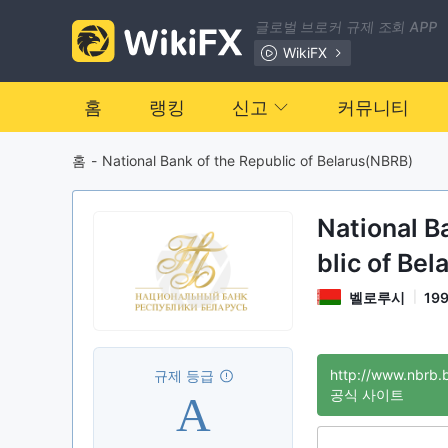
글로벌 브로커 규제 조회 APP
WikiFX
홈
랭킹
신고
커뮤니티
홈
-
National Bank of the Republic of Belarus(NBRB)
National B
blic of Be
벨로루시
19
http://www.nbrb.
규제 등급
A
공식 사이트