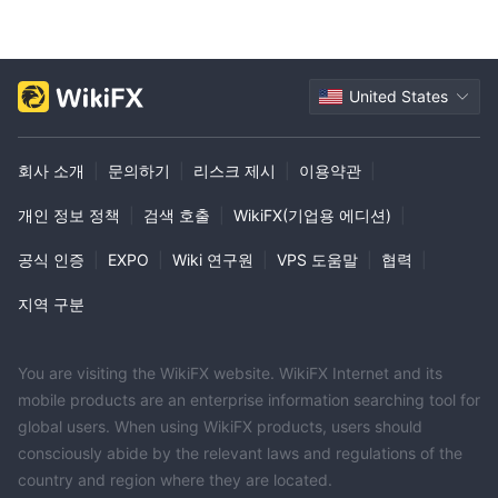
United States
회사 소개
|
문의하기
|
리스크 제시
|
이용약관
|
개인 정보 정책
|
검색 호출
|
WikiFX(기업용 에디션)
|
공식 인증
|
EXPO
|
Wiki 연구원
|
VPS 도움말
|
협력
|
지역 구분
You are visiting the WikiFX website. WikiFX Internet and its
mobile products are an enterprise information searching tool for
global users. When using WikiFX products, users should
consciously abide by the relevant laws and regulations of the
country and region where they are located.