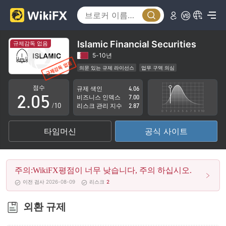
0
1
2
Islamic Financial Securities
규제감독 없음
0
3
5-10년
의문 있는 규제 라이선스
업무 구역 의심
1
4
잠재적 위험성이 높음
점수
규제 색인
4.06
2
.
0
5
비즈니스 인덱스
7.00
/10
리스크 관리 지수
2.87
3
1
6
타임머신
공식 사이트
4
2
7
5
3
8
주의:WikiFX평점이 너무 낮습니다, 주의 하십시오.
6
4
9
이전 검사 2026-08-09
리스크
2
7
5
외환 규제
8
6