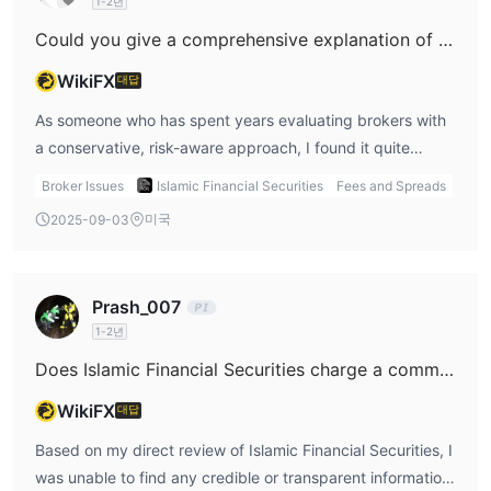
1-2년
Could you give a comprehensive explanation of the fee structure at Islamic Financial Securities, covering aspects like commissions and spreads?
WikiFX
대답
As someone who has spent years evaluating brokers with
a conservative, risk-aware approach, I found it quite
challenging to get transparent information about the fee
Broker Issues
Islamic Financial Securities
Fees and Spreads
structure at Islamic Financial Securities. Based on my
미국
2025-09-03
research, this broker currently operates without any
recognized regulatory oversight, which in my experience
already places a major responsibility on the trader to seek
Prash_007
out every single detail before committing funds. When
1-2년
investigating aspects like commissions and spreads, I
noticed an alarming lack of publicly available data. There
Does Islamic Financial Securities charge a commission per lot on their ECN or raw spread accounts?
is no clear information about what kinds of commissions
WikiFX
대답
are charged per trade, whether there are fixed or variable
spreads, or if there are any additional account or
Based on my direct review of Islamic Financial Securities, I
transaction costs. This absence of detail immediately
was unable to find any credible or transparent information