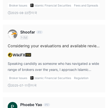
signals, for me, a significant risk factor—because clear,
indicating that they offer ECN or raw spread accounts, let
Broker Issues
Islamic Financial Securities
Fees and Spreads
upfront fee disclosure is, in my view, a cornerstone of
alone any specifics about commissions per lot charged on
미국
2025-08-22
trustworthy financial service. Moreover, Islamic Financial
such account types. In my experience as a trader, the
Securities appears to only offer stock trading via its
absence of material details about account structures or
proprietary app, and not forex or other commonly traded
fee schedules is a significant red flag—especially since
Shoofar
asset classes. Without information on trading fees or demo
transparency on costs is foundational for informed
1-2년
access, I find it impossible to compare costs with
decision-making and long-term trader trust. Islamic
regulated and well-established brokers who publish full
Financial Securities focuses solely on stock trading
Considering your evaluations and available reviews, how legitimate do you believe Islamic Financial Securities to be?
details. For me, the inability to review real commission or
through its own proprietary app, with no evidence
WikiFX
대답
spread data prevents an informed assessment of actual
supporting the availability of forex trading, ECN, or raw
trading costs, and I would be extremely cautious before
spread environments. Additionally, the firm currently
Speaking candidly as someone who has navigated a wide
considering Islamic Financial Securities. With my
operates without valid regulatory oversight, and there’s a
range of brokers over the years, I approach Islamic
experience, a lack of transparency is never something I
distinct lack of public disclosures regarding essential
Financial Securities with considerable caution. For me, the
Broker Issues
Islamic Financial Securities
Regulation
overlook, especially when it comes to fees that can have a
account aspects, including trading fees or commissions.
most critical issue is the complete absence of valid
미국
2025-07-11
large impact on trading results over time.
From a risk management perspective, the lack of both
regulatory oversight; there is no indication of any active or
regulatory protection and fee transparency makes it
reputable license. Regulatory status is central to trust,
challenging, if not impossible, to assess the real costs or
because it means the broker is accountable to a
Phoebe Yao
risks involved. For me, this makes Islamic Financial
recognized authority—without it, client protections and