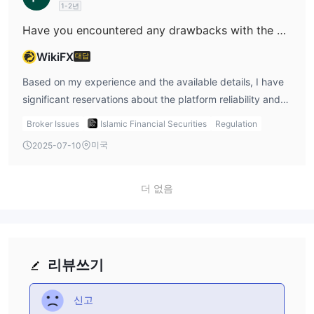
1-2년
Securities unsuitable for anyone prioritizing cost clarity or
recourse mechanisms are minimal or nonexistent. Beyond
regulatory accountability. I advocate for extreme caution,
this, I find the offering to be quite limited for my needs.
Have you encountered any drawbacks with the customer service or platform reliability of Islamic Financial Securities?
and in the absence of solid, verifiable commission data, I
Islamic Financial Securities appears to only provide stock
WikiFX
대답
cannot recommend this broker for those seeking
trading through a proprietary app, lacking access to
professional-grade trading environments.
forex, commodities, or other instruments many traders
Based on my experience and the available details, I have
expect. There’s also no demo account option, and crucial
significant reservations about the platform reliability and
details about account structure or trading fees are not
customer service of Islamic Financial Securities. The most
Broker Issues
Islamic Financial Securities
Regulation
disclosed. In my experience, such gaps in transparency
pressing concern for me is the total absence of regulatory
미국
2025-07-10
typically make it hard to assess the genuine costs and
oversight; this means there is no governing authority to
risks involved. Support being available across several
help ensure client protection, dispute resolution, or
channels is a minor positive, but it does not offset the
operational transparency. For a trader in today’s markets,
더 없음
higher risks posed by the lack of clear regulation or full
that lack of regulation introduces serious risks, not only for
information. Personally, this does not meet the
the security of funds but also for the recourse available if
trustworthiness standards I require before committing
problems arise with customer support. In terms of platform
funds. When my capital is on the line, I always look for
reliability, Islamic Financial Securities only offers stock
리뷰쓰기
brokers with strong, verifiable regulation and thorough
trading, and this is exclusively through their own app.
disclosures—qualities Islamic Financial Securities, based
There is no information about integrations with established
신고
on currently available information, simply doesn’t
trading platforms like MT4 or MT5, nor about the