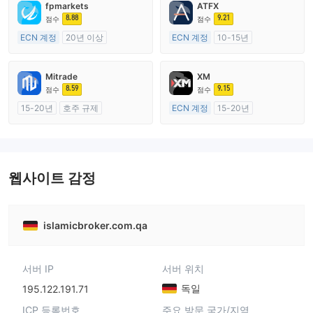
fpmarkets
ATFX
8.88
9.21
점수
점수
ECN 계정
20년 이상
ECN 계정
10-15년
호주 규제
호주 규제
외환 거래 라이선스 (MM)
외환 거래 라이선스 (MM)
Mitrade
XM
마스터 레이블 MT4
마스터 레이블 MT4
8.59
9.15
점수
점수
15-20년
호주 규제
ECN 계정
15-20년
외환 거래 라이선스 (MM)
호주 규제
자체 연구개발
외환 거래 라이선스 (MM)
마스터 레이블 MT4
웹사이트 감정
islamicbroker.com.qa
서버 IP
서버 위치
독일
195.122.191.71
ICP 등록번호
주요 방문 국가/지역