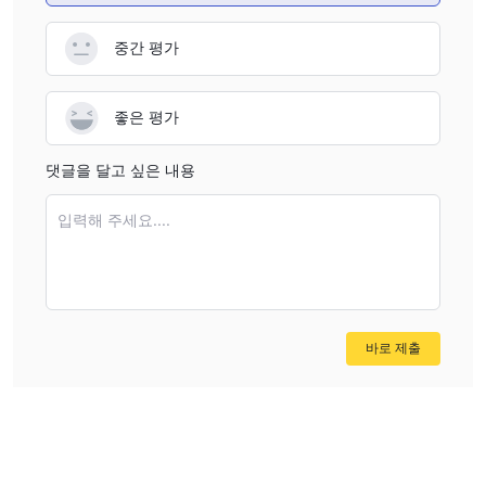
demonstrate. I advise others to exercise similar caution.
robustness or track record of their app. That opacity is
worrying, as I rely on transparency and proven
중간 평가
infrastructure for both execution quality and crisis
management. Also concerning is the complete lack of a
좋은 평가
demo account. In my view, the inability to test the platform
beforehand makes it extremely difficult to assess its
댓글을 달고 싶은 내용
usability or reliability before committing real funds. When I
consider customer service, I do note that they provide
입력해 주세요....
various contact methods (phone, email, online form), but
due to the lack of regulatory backing, there is no
guarantee requests or complaints will be addressed
consistently or fairly. With so many unknowns regarding
support responsiveness or operational standards, I would
바로 제출
personally approach this broker with extreme caution. For
me, the risks far outweigh any potential benefit, and I
would be hesitant to put either my capital or trust in their
hands.