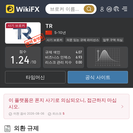
0
1
TR
사기 브로커
0
2
5-10년
사기 브로커
의문 있는 규제 라이선스
업무 구역 의심
0
1
3
잠재적 위험성이 높음
점수
규제 색인
4.07
1
.
2
4
비즈니스 인덱스
6.93
/10
리스크 관리 지수
0.00
2
3
5
타임머신
공식 사이트
3
4
6
4
5
7
이 플랫폼은 폰지 사기로 의심되오니, 접근하지 마십
5
6
8
시오.
이전 검사 2026-08-06
리스크
5
6
7
9
7
8
외환 규제