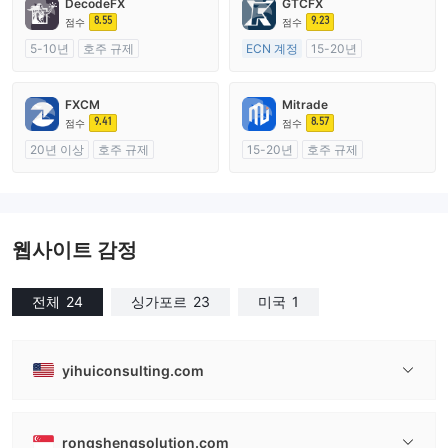
DecodeFX
GTCFX
8.55
9.23
점수
점수
5-10년
호주 규제
ECN 계정
15-20년
외환 거래 라이선스 (MM)
영국 규제
마스터 레이블 MT4
외환 거래 라이선스 (MM)
FXCM
Mitrade
마스터 레이블 MT4
9.41
8.57
점수
점수
20년 이상
호주 규제
15-20년
호주 규제
외환 거래 라이선스 (MM)
외환 거래 라이선스 (MM)
마스터 레이블 MT4
자체 연구개발
웹사이트 감정
전체
24
싱가포르
23
미국
1
yihuiconsulting.com
rongshengsolution.com