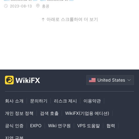
2023-08-13
홍콩
아래로 스크롤하여 더 보기
United States
회사 소개
|
문의하기
|
리스크 제시
|
이용약관
|
개인 정보 정책
|
검색 호출
|
WikiFX(기업용 에디션)
|
공식 인증
|
EXPO
|
Wiki 연구원
|
VPS 도움말
|
협력
|
지역 구분