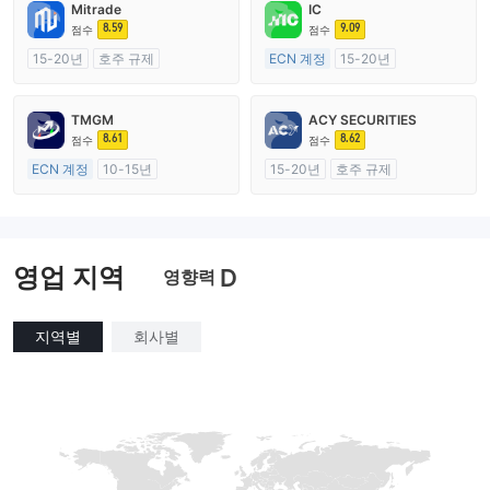
Mitrade
IC
8.59
9.09
점수
점수
15-20년
호주 규제
ECN 계정
15-20년
외환 거래 라이선스 (MM)
호주 규제
자체 연구개발
외환 거래 라이선스 (MM)
TMGM
ACY SECURITIES
마스터 레이블 MT4
8.61
8.62
점수
점수
ECN 계정
10-15년
15-20년
호주 규제
호주 규제
외환 거래 라이선스 (MM)
외환 거래 라이선스 (MM)
마스터 레이블 MT4
마스터 레이블 MT4
영업 지역
D
영향력
지역별
회사별