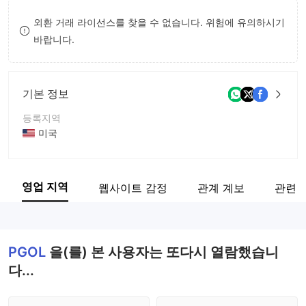
9
7
8
외환 거래 라이선스를 찾을 수 없습니다. 위험에 유의하시기
바랍니다.
8
9
9
기본 정보
등록지역
미국
운영 기간
5-10년
영업 지역
웹사이트 감정
관계 계보
관련 
회사 전체 이름
Patriot Gold Corp
PGOL
을(를) 본 사용자는 또다시 열람했습니
다...