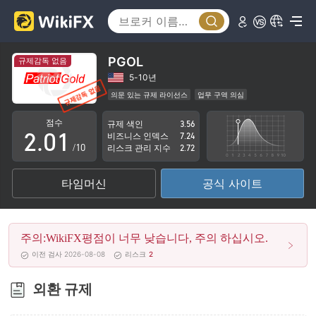
PGOL
규제감독 없음
0
5-10년
의문 있는 규제 라이선스
업무 구역 의심
1
0
잠재적 위험성이 높음
점수
규제 색인
3.56
2
.
0
1
비즈니스 인덱스
7.24
/10
리스크 관리 지수
2.72
3
1
2
타임머신
공식 사이트
4
2
3
5
3
4
주의:WikiFX평점이 너무 낮습니다, 주의 하십시오.
6
4
5
이전 검사 2026-08-08
리스크
2
7
5
6
외환 규제
8
6
7