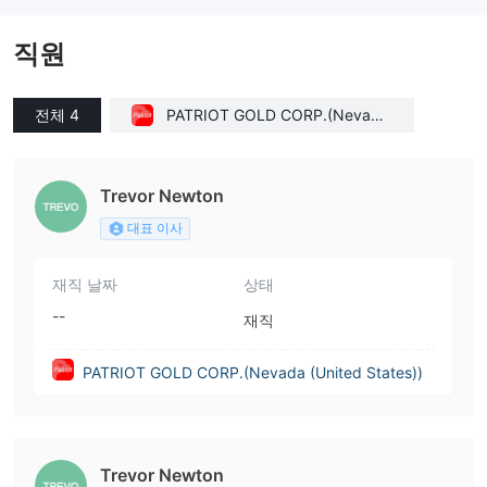
직원
전체 4
PATRIOT GOLD CORP.(Nevada
(United States))
Trevor Newton
대표 이사
재직 날짜
상태
--
재직
PATRIOT GOLD CORP.(Nevada (United States))
Trevor Newton