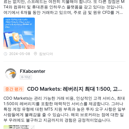
료는 없지만, 스프레드는 여전히 지불해야 합니다. 또 다른 장점은 M
T4와 컴퓨터 및 휴대폰용 인하우스 플랫폼을 갖고 있다는 것입니다.
자주 묻는 질문 (FAQ)
여기에서 6개월 동안 거래하고 있으며, 주로 금 및 원유 CFD를 거래
합니다. 또한, 숨겨진 수수료는 없으며, 인출은 무료이며 일반적으로
CDO Markets 계정의 최소 예금 요건은 얼마인가요?
1-2일이 소요됩니다. 나쁘지 않아요, 정말로.
CDO Markets의 STP 계정의 최소 예금 요건은 $100 USD입니다.
CDO Markets 고객을 위한 어떤 종류의 거래 플랫폼이 있나
요?
CDO Markets은 고객을 위해 CDO TRADER 플랫폼과 MetaTrader
2024-05-08
캄보디아
4 (MT4)를 제공합니다.
CDO Markets의 고객 서비스에 연락할 수 있는 방법은 무엇
인가요?
FXabcenter
CDO Markets은 전화 (+44 20 3598 8995), 이메일
6-10년
(support@cdomarkets.com), WhatsApp, Telegram 및 온라인 메
CDO Markets: 레버리지 최대 1:500, 고수
중간 평가
시징 시스템을 통해 고객 서비스를 제공합니다.
준의 서비스 표준, 해외 고려 사항
CDO Markets는 관리 가능한 거래 비용, 인상적인 고객 서비스, 최대
위험 경고
1:500의 레버리지를 포함한 매력적인 서비스를 제공합니다. 그러나
특정 계정 유형에 대한 MT5 지원 부족과 높은 투자 요구 사항은 일부
온라인 거래에는 상당한 위험이 따르며, 투자한 자금을 모두 잃을 수
사람들에게 불쾌감을 줄 수 있습니다. 해외 브로커라는 점에 대한 일
있습니다. 모든 트레이더나 투자자에게 적합하지 않습니다.
부 우려에도 불구하고 지금까지의 경험은 긍정적이었습니다.