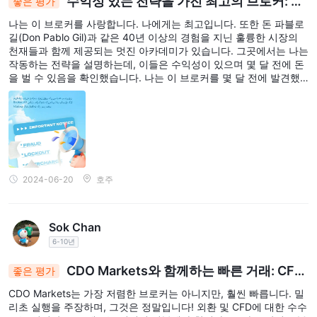
수익성 있는 전략을 가진 최고의 브로커: 40
좋은 평가
년 경력의 시장 전문가 Don Pablo Gil이 아카데미를
습니다.
나는 이 브로커를 사랑합니다. 나에게는 최고입니다. 또한 돈 파블로
이끕니다
스위프트 예금은 일반적으로 1-5 영업일이 소요되며, 다른 결제 방
길(Don Pablo Gil)과 같은 40년 이상의 경험을 지닌 훌륭한 시장의
거의 즉각적인 거래
천재들과 함께 제공되는 멋진 아카데미가 있습니다. 그곳에서는 나는
법은
를 제공하여 트레이더가 자금에 빠르게
작동하는 전략을 설명하는데, 이들은 수익성이 있으며 몇 달 전에 돈
접근할 수 있도록 보장합니다. 이러한 결제 옵션과 처리 시간의 유연
을 벌 수 있음을 확인했습니다. 나는 이 브로커를 몇 달 전에 발견했
성은 고객이 자금을 입출금할 때 다양한 요구에 맞게 계정을 효율적
고, 200% 추천합니다. 또한 신뢰할 수 있으며, 스페인에 기반을 두고
으로 관리할 수 있도록 해주며, CDO Markets 계정에 대한 입출금을
있으며, 모든 규제가 되어 있으며 수수료 없이 운영됩니다.
지원합니다.
고객 서비스
CDO Markets은 고객이 도움을 요청할 수 있는 다양한 채널을 제공
2024-06-20
호주
하여 접근성과 신속한 고객 서비스를 우선시합니다.
전화로 +44 20 3598 8995, 이메일로
고객은
support@cdomarkets.com
으로 지원팀에 문의할 수 있으며,
Sok Chan
WhatsApp 및 Telegram
과 같은 인기있는 메시징 플랫폼을 통
6-10년
해서도 쉽고 신속하게 소통할 수 있습니다.
CDO Markets와 함께하는 빠른 거래: CFD
좋은 평가
온라인 메시징
또한, 즉각적인 문의에 대한
옵션이 제공됩니다. 이
및 외환에 대한 신속한 중개
CDO Markets는 가장 저렴한 브로커는 아니지만, 훨씬 빠릅니다. 밀
다양한 고객 서비스 채널은 CDO Markets의 고객에게 효과적인 지
리초 실행을 주장하며, 그것은 정말입니다! 외환 및 CFD에 대한 수수
원과 도움을 제공하기 위한 약속을 반영합니다.