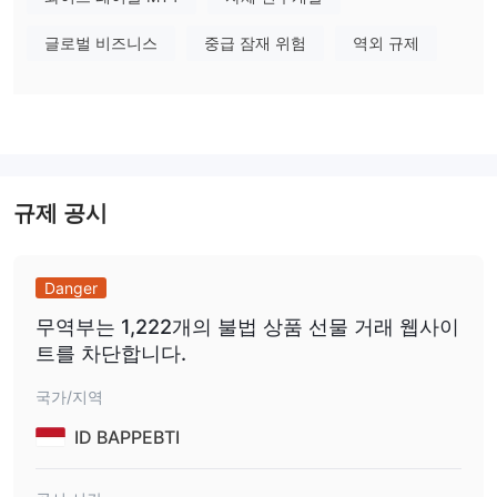
Interactive Brokers -
고급 거래 도구, 경쟁력 있는 가격, 광범위한
글로벌 비즈니스
중급 잠재 위험
역외 규제
글로벌 시장 범위로 인해, Interactive Brokers는 견고하고 사용자
정의 가능한 거래 플랫폼을 필요로 하는 경험 많은 트레이더들에게
추천됩니다.
TD Ameritrade -
포괄적인 연구 자료, 교육 자료, 사용자 친화적인
거래 플랫폼으로 알려진 TD Ameritrade는 투자 지도와 자기 주도형
거래 옵션의 조합을 찾는 투자자들에게 좋은 선택입니다.
규제 공시
CDO Markets은 안전한가요 아니면 사기인가요?
CDO Markets의 안전성과 정당성은 주의를 기울여 고려해야 합니
소매 외환 라이선스를 가진 해외 규제 상태
다. 이는
로 인해 그
Danger
렇습니다. 브로커는 다양한 거래 상품, 계정 유형 및 거래 도구를 제
무역부는 1,222개의 불법 상품 선물 거래 웹사이
공하지만, 미국 SEC 또는 영국 FCA와 같은 신뢰할 수 있는 권위로부
트를 차단합니다.
터의 견고한 규제 감독이 없을 경우 일부 트레이더들에게 우려를 불
러일으킬 수 있습니다.
국가/지역
ID BAPPEBTI
시장 상품
CDO markets는 독점적인 서비스와 경쟁력 있는 비용으로 2,000개