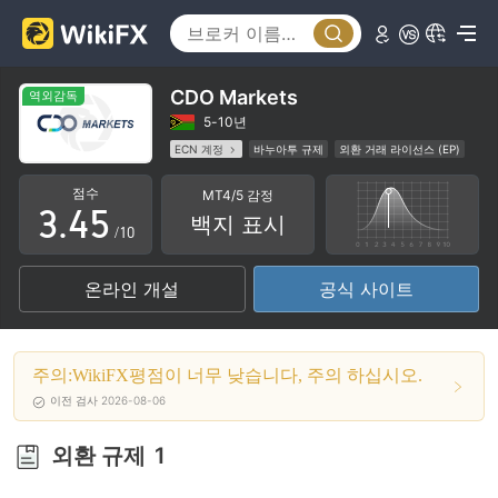
0
0
1
0
1
2
CDO Markets
역외감독
1
2
3
5-10년
ECN 계정
바누아투 규제
외환 거래 라이선스 (EP)
2
3
4
화이트 레이블 MT4
글로벌 비즈니스
중급 잠재 위험
점수
MT4/5 감정
역외 규제
3
.
4
5
백지 표시
/10
4
5
6
온라인 개설
공식 사이트
5
6
7
6
7
8
주의:WikiFX평점이 너무 낮습니다, 주의 하십시오.
7
8
9
이전 검사 2026-08-06
8
9
외환 규제
1
9