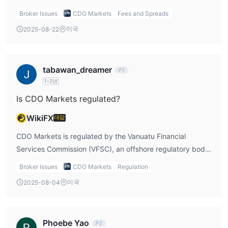
account, the spread starts at 0.8 pips, which is decent for
인 및 전문 트레이더를 위해 맞춤형 지원, 우선 실행 및 독점적인 거
Broker Issues
CDO Markets
Fees and Spreads
most traders, but if I want tighter spreads, the ECN
래 도구를 포함한 프리미엄 서비스를 제공합니다.
미국
2025-08-22
account offers spreads as low as 0.1 pips. However, the
이러한 계정 옵션을 통해 트레이더는 자신의 거래 스타일, 자본 및
ECN account comes with a commission of $2 per side,
원하는 서비스 수준에 기반하여 가장 적합한 계정을 선택할 수 있습
which means I need to calculate whether the tighter
니다.
tabawan_dreamer
spreads outweigh the commission fees. Personally, I’d
1-2년
이슬람 계정
prefer the STP account for its simplicity and commission-
free trading, but for those looking to reduce trading costs
Saxo Bank는 이슬람 신앙을 따르는 고객을 위해 이슬람 계정을 제
Is CDO Markets regulated?
and don’t mind paying a commission, the ECN account
공합니다. 이 계정은 이자 없는 스왑으로, 장기 포지션에 대한 이자
WikiFX
대답
could be a better option.
비용이 없습니다.
이자 없는 거래
: 장기 포지션에 대한 스왑 수수료 없음. 거래량에 따
CDO Markets is regulated by the Vanuatu Financial
라 스왑 수수료가 환급됩니다.
Services Commission (VFSC), an offshore regulatory body.
환급 정책
: Saxo Bank은 매월 필요한 로트 조건을 충족했는지 계산
As a trader, the first thing I always look for when choosing
Broker Issues
CDO Markets
Regulation
하여 스왑 수수료를 환급합니다. 예를 들어, 스왑으로 1,000달러를
a broker is whether they are regulated by a reputable
미국
2025-08-04
지불하고 150개의 로트를 거래한 경우 스왑 수수료의 절반을 환급
authority. In my experience, regulation plays a crucial role
받을 수 있습니다.
in ensuring that a broker follows certain standards and
계정 개설
: 이슬람 계정 개설은 쉽고, 설정 과정에서 즉각적인 지원
procedures to protect my funds and ensure fair trading
이 제공됩니다.
Phoebe Yao
practices. The fact that CDO Markets is regulated by the