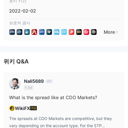
공시 시간
이상의 거래 상품에 대한 접근을 제공하며 외환 시장, 금속, 상품 및
지수에 대한 저렴한 액세스를 제공합니다.
2022-02-02
입출금 방법
입출금 절차
브로커 공시
입금
: My CDO 고객 포털에 로그인하여 계정을 쉽게 충전할 수 있는
More
입금 페이지로 이동합니다.
출금
: 출금하려면 My CDO에 로그인하여 출금 양식을 작성하고 요
청을 제출하십시오. 출금은 신속하고 효율적으로 처리됩니다.
위키 Q&A
계정 유형
CDO Markets은 다양한 트레이더 선호도와 경험 수준을 수용하기
위해 여러 가지 계정 유형을 제공합니다.
Nali5689
최소 입금액이 100달러인 STP 계정
은 간편함과 경쟁력 있는
1-2년
스프레드를 원하는 사람들에게 이상적이며 주문은 유동성 공급자에
What is the spread like at CDO Markets?
게 직접 처리됩니다.
최소 입금액이 1,000달러인
더 경험이 있는 트레이더를 위해
WikiFX
대답
ECN 계정
은 좁은 스프레드와 수수료 기반의 수수료 구조를 특징으
The spreads at CDO Markets are competitive, but they
로 하는 더 넓은 시장에 대한 액세스를 제공합니다.
vary depending on the account type. For the STP
최소 입금액이 10,000달러인 VIP 계정
반면에
은 고순자산 개