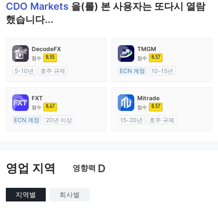
CDO Markets
을(를) 본 사용자는 또다시 열람
했습니다...
DecodeFX
TMGM
8.55
8.57
점수
점수
5-10년
호주 규제
ECN 계정
10-15년
외환 거래 라이선스 (MM)
호주 규제
마스터 레이블 MT4
외환 거래 라이선스 (MM)
FXT
Mitrade
마스터 레이블 MT4
8.67
8.57
점수
점수
ECN 계정
20년 이상
15-20년
호주 규제
호주 규제
외환 거래 라이선스 (MM)
외환 거래 라이선스 (MM)
자체 연구개발
마스터 레이블 MT4
영업 지역
D
영향력
지역별
회사별