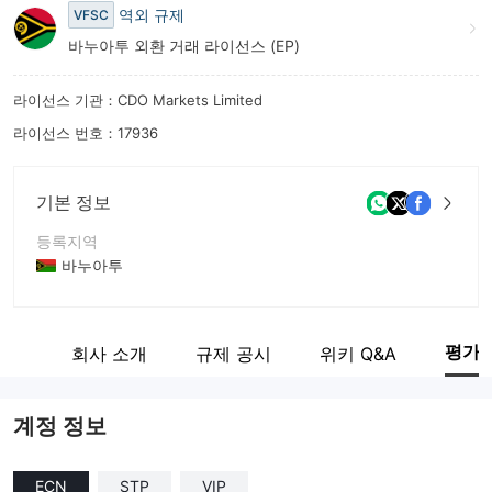
역외 규제
VFSC
바누아투 외환 거래 라이선스 (EP)
라이선스 기관：CDO Markets Limited
라이선스 번호：17936
기본 정보
등록지역
바누아투
운영 기간
5-10년
평가
감정
회사 소개
규제 공시
위키 Q&A
회사 전체 이름
CDO Markets Limited
계정 정보
ECN
STP
VIP