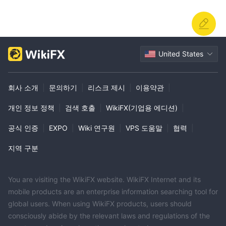
United States
회사 소개
|
문의하기
|
리스크 제시
|
이용약관
|
개인 정보 정책
|
검색 호출
|
WikiFX(기업용 에디션)
|
공식 인증
|
EXPO
|
Wiki 연구원
|
VPS 도움말
|
협력
|
지역 구분
You are visiting the WikiFX website. WikiFX Internet and its
mobile products are an enterprise information searching tool for
global users. When using WikiFX products, users should
consciously abide by the relevant laws and regulations of the