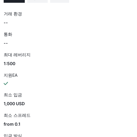
거래 환경
--
통화
--
최대 레버리지
1:500
지원EA
최소 입금
1,000 USD
최소 스프레드
from 0.1
입금 방식