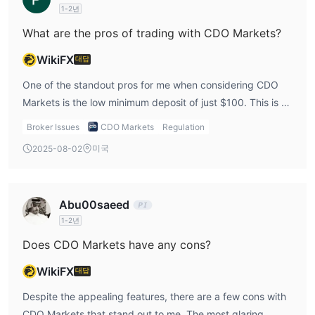
1-2년
VFSC does provide some level of legitimacy, but it doesn’t
레버리지
offer the same level of security and trust as brokers
What are the pros of trading with CDO Markets?
CDO Markets은 트레이더들에게 STP 및 ECN 계정에 대한 중요한
regulated by stronger financial bodies like the FCA or
레버리지 옵션을 제공하여 최대 1:500의 레버리지를 가능하게 합니
WikiFX
대답
ASIC. Personally, I would feel a bit more comfortable
다. 레버리지는 거래 기회를 증대시킬 수 있지만, 시장 변동성에 노
trading with a broker regulated by these more well-known
One of the standout pros for me when considering CDO
출되는 정도도 증가시키므로 신중하게 사용하지 않으면 상당한 손실
bodies because it adds a level of investor protection that I
Markets is the low minimum deposit of just $100. This is an
을 초래할 수 있습니다. 트레이더들은 이러한 고 레버리지 수준을 활
value. The lack of stringent regulatory oversight raises
attractive feature, especially for beginners like me who
Broker Issues
CDO Markets
Regulation
용할 때 자신의 위험 허용 능력, 거래 전략 및 리스크 관리 방법을 신
concerns about the safety of my funds and whether CDO
want to get their feet wet in trading without committing
중히 평가하여 정보를 기반으로 책임 있는 거래 결정을 내리도록 해
미국
2025-08-02
Markets will operate transparently in the long run. For me,
large amounts of money upfront. Another big pro is the
야 합니다. 또한, 레버리지 수준은 특정 관할구역에서 규제 제한을
CDO Markets review has to factor in the risks that come
wide range of market instruments available. From forex to
받을 수 있으므로, 트레이더들은 해당 규정과 지침을 준수해야 합니
with its offshore regulatory status.
cryptocurrencies and stocks, I have access to a broad
다.
Abu00saeed
selection of assets, which means I can diversify my
1-2년
portfolio and take advantage of various market
스프레드 및 수수료
opportunities. The high leverage of 1:500 is also
Does CDO Markets have any cons?
CDO Markets에서는 STP(직접처리) 계정의 스프레드가 0.8 픽셀부
appealing, allowing me to control larger positions with a
터 시작되어 경쟁력 있는 스프레드 혜택을 받을 수 있습니다. 이러한
WikiFX
대답
relatively small capital outlay. That said, I do understand
STP 계정은 수수료가 없으므로 수수료 없는 거래를 선호하는 트레
that high leverage can be a double-edged sword. The
Despite the appealing features, there are a few cons with
이더들에게 매력적인 선택입니다.
broker also offers MT4, a platform I’ve been comfortable
CDO Markets that stand out to me. The most glaring