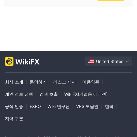
입출금
FOSHAN FINANCIAL HOLDINGS은 입금 및 출금에 대해 수수료를
부과하지 않습니다.
은행 송금:
일일 입금: 08:40 - 15:30
일일 출금: 09:00 - 15:30
연속 거래 세션: 20:30 - 02:30 (이 기간 동안 출금 불가)
United States
수동 입출금:
입금: 08:30 - 16:00
출금: 09:00 - 16:00
회사 소개
|
문의하기
|
리스크 제시
|
이용약관
|
(연속 거래 기간 동안 수동 거래는 지원되지 않습니다.)
개인 정보 정책
|
검색 호출
|
WikiFX(기업용 에디션)
|
고객 서비스
공식 인증
|
EXPO
|
Wiki 연구원
|
VPS 도움말
|
협력
|
전화: 0757-86296288
400-9300-168 (월요일부터 금요일까지: 08:30-17:00 법정 공휴
지역 구분
일 제외)
이메일: zhb@fsjkqh.com