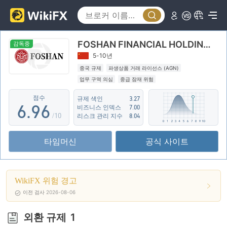
1
4
1
2
5
2
FOSHAN FINANCIAL HOLDINGS
3
6
3
감독중
5-10년
4
7
4
중국 규제
파생상품 거래 라이선스 (AGN)
업무 구역 의심
중급 잠재 위험
5
8
5
점수
규제 색인
3.27
6
.
9
6
비즈니스 인덱스
7.00
/10
리스크 관리 지수
8.04
7
7
타임머신
공식 사이트
8
8
9
9
WikiFX 위험 경고
이전 검사 2026-08-06
외환 규제
1