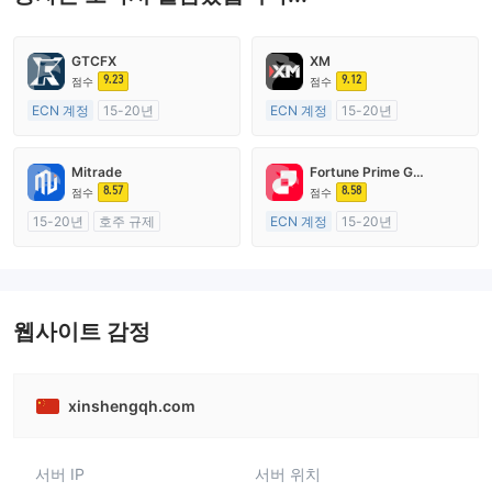
GTCFX
XM
9.23
9.12
점수
점수
ECN 계정
15-20년
ECN 계정
15-20년
영국 규제
호주 규제
외환 거래 라이선스 (MM)
외환 거래 라이선스 (MM)
Mitrade
Fortune Prime Global
마스터 레이블 MT4
마스터 레이블 MT4
8.57
8.58
점수
점수
15-20년
호주 규제
ECN 계정
15-20년
외환 거래 라이선스 (MM)
호주 규제
자체 연구개발
외환 거래 라이선스 (MM)
마스터 레이블 MT4
웹사이트 감정
xinshengqh.com
서버 IP
서버 위치