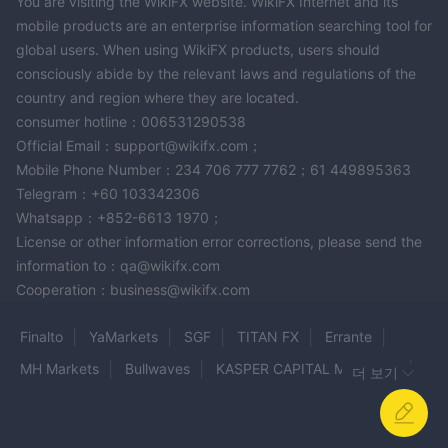
You are visiting the WikiFX website. WikiFX Internet and its
주소: 광동성 포산시 구이청거리 용생서로 39번지 신카이 플라자 2
mobile products are an enterprise information searching tool for
동 22층
global users. When using WikiFX products, users should
consciously abide by the relevant laws and regulations of the
country and region where they are located.
consumer hotline：006531290538
Official Email：support@wikifx.com；
Mobile Phone Number：234 706 777 7762；61 449895363
Telegram：+60 103342306
Whatsapp：+852-6613 1970；
License or other information error corrections, please send the
information to：qa@wikifx.com
Cooperation：business@wikifx.com
Finalto
YaMarkets
SGF
TITAN FX
Errante
MH Markets
Bullwaves
KASPER CAPITAL MARKETS
더 보기
ITB
BLAZE MARKETS
SuperForex
Phillip Nova
EC Investment Bank
Ardu Prime
TradeProx