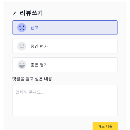
들의 스캔 복사본 및 얼굴 사진을 제공해야 합니다.
법인 고객
은 법인 신분증, 은행 계좌 증명서 및 주요 인사의 신분증
리뷰쓰기
사본을 법인 도장과 함께 제출해야 합니다.
두 유형의 고객은 이러한 자료를 공식 웹사이트를 통해 제출해야 합
신고
400-930-
니다. 비밀번호 분실의 경우 고객은 고객 서비스인
0168
0757-86296208
또는
에 문의하여 재설정할 수 있습니다.
중간 평가
거래 플랫폼
FOSHAN FINANCIAL HOLDINGS 고객들을 위해 다양한 거래 소프
좋은 평가
트웨어를 제공합니다.
Boyi Cloud Trading Edition
댓글을 달고 싶은 내용
Kingstar 온라인 거래
Wenhua Winshun Cloud Market Trading Software HD 버전
입력해 주세요....
Flush Futures Connect
Kingstar Point Gold Hand 2.0
Trading Trailblazer Ultimate 64-bit
Pyramid Decision Trading System (CTP)
Fast Trading Terminal V3 버전
바로 제출
Fast Trading Terminal V2 버전