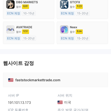
DBG MARKETS
GTCFX
8.81
9.23
점수
점수
ECN 계정
10-15년
ECN 계정
15-20년
호주 규제
영국 규제
외환 거래 라이선스 (MM)
외환 거래 라이선스 (MM)
AVATRADE
Neex
마스터 레이블 MT4
마스터 레이블 MT4
9.51
8.64
점수
점수
ECN 계정
15-20년
ECN 계정
15-20년
호주 규제
호주 규제
외환 거래 라이선스 (MM)
외환 거래 라이선스 (MM)
마스터 레이블 MT4
마스터 레이블 MT4
웹사이트 감정
faststockmarkettrade.com
서버 IP
서버 위치
미국
191.101.13.173
ICP 등록번호
주요 방문 국가/지역