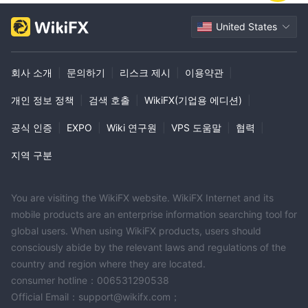
United States
회사 소개
|
문의하기
|
리스크 제시
|
이용약관
|
개인 정보 정책
|
검색 호출
|
WikiFX(기업용 에디션)
|
공식 인증
|
EXPO
|
Wiki 연구원
|
VPS 도움말
|
협력
|
지역 구분
You are visiting the WikiFX website. WikiFX Internet and its
mobile products are an enterprise information searching tool for
global users. When using WikiFX products, users should
consciously abide by the relevant laws and regulations of the
country and region where they are located.
consumer hotline：006531290538
Official Email：support@wikifx.com；