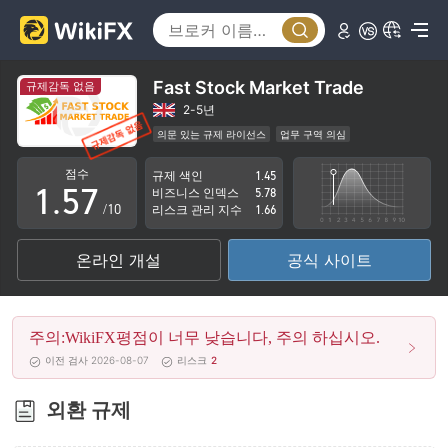
0
2
1
3
2
4
Fast Stock Market Trade
규제감독 없음
3
5
2-5년
의문 있는 규제 라이선스
업무 구역 의심
0
4
6
잠재적 위험성이 높음
점수
규제 색인
1.45
1
.
5
7
비즈니스 인덱스
5.78
/10
리스크 관리 지수
1.66
2
6
8
온라인 개설
공식 사이트
3
7
9
4
8
주의:WikiFX평점이 너무 낮습니다, 주의 하십시오.
5
9
이전 검사 2026-08-07
리스크
2
6
외환 규제
7