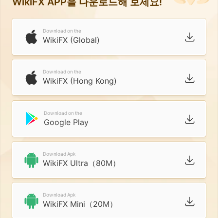
WikiFX APP을 다운로드해 보세요!
Download on the
WikiFX (Global)
Download on the
WikiFX (Hong Kong)
Download on the
Google Play
Download Apk
WikiFX Ultra（80M）
Download Apk
WikiFX Mini（20M）