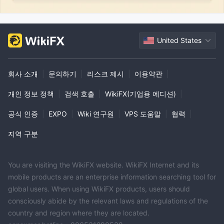
United States
회사 소개
|
문의하기
|
리스크 제시
|
이용약관
|
개인 정보 정책
|
검색 호출
|
WikiFX(기업용 에디션)
|
공식 인증
|
EXPO
|
Wiki 연구원
|
VPS 도움말
|
협력
|
지역 구분
You are visiting the WikiFX website. WikiFX Internet and its
mobile products are an enterprise information searching tool for
global users. When using WikiFX products, users should
consciously abide by the relevant laws and regulations of the
country and region where they are located.