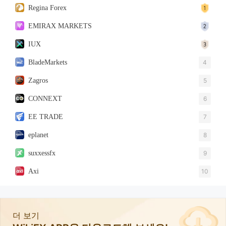
Regina Forex
EMIRAX MARKETS
IUX
BladeMarkets
4
Zagros
5
CONNEXT
6
EE TRADE
7
eplanet
8
suxxessfx
9
Axi
10
더 보기