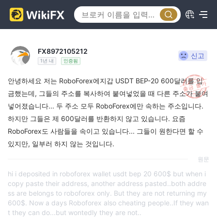
FX8972105212
신고
1년 내
인증됨
안녕하세요 저는 RoboForex에지갑 USDT BEP-20 600달러를 입
금했는데, 그들의 주소를 복사하여 붙여넣었을 때 다른 주소가 붙여
넣어졌습니다... 두 주소 모두 RoboForex에만 속하는 주소입니다.
하지만 그들은 제 600달러를 반환하지 않고 있습니다. 요즘
RoboForex도 사람들을 속이고 있습니다... 그들이 원한다면 할 수
있지만, 일부러 하지 않는 것입니다.
원문
hi i deposited in roboforex wallet usdt bep 20 600$ but when i
copy paste their address, another address pasted..both addre
ss are belongs to roboforex only. But they are not returning my
600$. Now a days Roboforex also cheating people..If they wan
t they can do...but wontedly they are not..